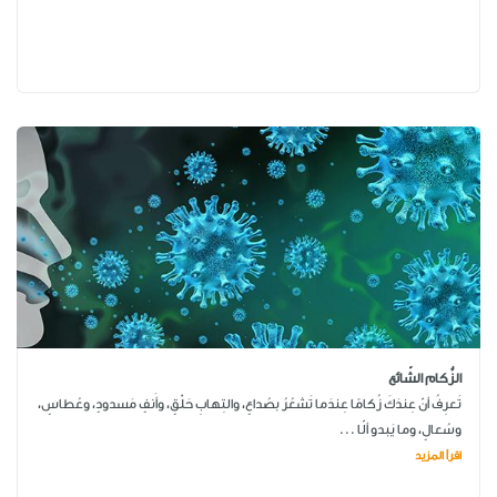
الزُّكام الشّائع
تَعرِفُ أنّ عِندَكَ زُكامًا عِندَما تَشعُرُ بصُداعٍ، والتِهابِ حَلْقٍ، وأَنفٍ مَسدودٍ، وعُطاسٍ،
وسُعالٍ، وما يَبدو ألّا ...
اقرأ المزيد