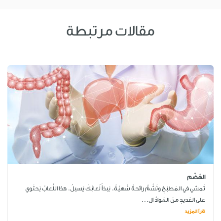
مقالات مرتبطة
الهَضْم
تَمشي في المَطبَخِ وتَشُمُّ رائحةً شَهيّةً. يَبدَأُ لُعابُكَ يَسيلُ. هذا اللُّعابُ يَحتَوي
على العَديدِ منَ المَوادِّ ال...
اقرأ المزيد