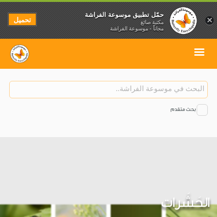
حمّل تطبيق موسوعة الفراشة
تحميل
×
مكتبة صائغ
مجاناً - موسوعة الفراشة
بحث متقدم
الحَشَرات