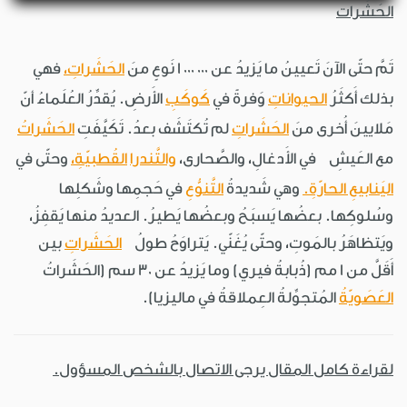
الحَشَرات
تَمَّ حتّى الآنَ تَعيينُ ما يَزيدُ عن 000 000 1 نَوعٍ منَ
الحَشَراتِ،
فهي
بذلك أَكثَرُ
الحيواناتِ
وَفرةً في
كَوكَبِ
الأَرضِ. يُقدِّرُ العُلَماءُ أنّ
مَلايينَ أُخرى منَ
الحَشَراتِ
لم تُكتَشَف بعدُ. تَكَيَّفَتِ
الحَشَراتُ
مع العَيشِ في الأَدغالِ، والصَّحارى،
والتَّندرا
القُطبيّةِ،
وحتّى في
اليَنابيعِ الحارّةِ.
وهي شَديدةُ
التَّنوُّعِ
في حَجمِها وشَكلِها
وسُلوكِها. بعضُها يَسبَحُ وبعضُها يَطيرُ. العديدُ منها يَقفِزُ،
ويَتظاهَرُ بالمَوتِ، وحتّى يُغَنّي. يَتراوَحُ طولُ
الحَشَراتِ
بين
أَقَلَّ من 1 مم (ذُبابةُ فيري) وما يَزيدُ عن 30 سم (الحَشَراتُ
العَصَويّةُ
المُتجوِّلةُ العِملاقةُ في ماليزيا).
لقراءة كامل المقال يرجى الاتصال بالشخص المسؤول.