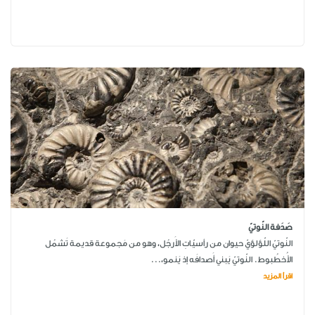
صَدَفة النّوتيّ
النّوتيّ اللّؤلؤيّ حيوان من رأسيّاتِ الأَرجُل، وهو من مَجموعة قديمة تَشمُل
الأُخطُبوط. النّوتيّ يَبني أَصدافَه إذ يَنمو،...
اقرأ المزيد