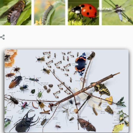
علوم
عُلوم الحَياة