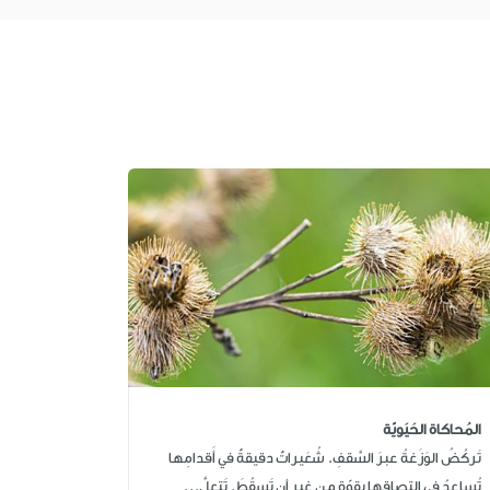
المُحاكاة الحَيَويّة
تَركُضُ الوَزَغةُ عبرَ السَّقفِ. شُعَيراتٌ دقيقةٌ في أَقدامِها
تُساعِدُ في التِصاقِها بقوّةٍ من غيرِ أن تَسقُطَ. تَتعلَّ...