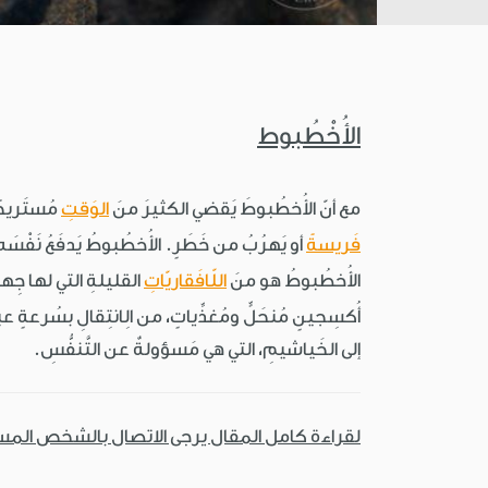
الأُخْطُبوط
مع أنّ الأُخطُبوطَ يَقضي الكثيرَ منَ
الوَقتِ
مُستَريح
فَريسةً
أو يَهرُبُ من خَطَرٍ. الأُخطُبوطُ يَدفَعُ نَفْس
الأُخطُبوطُ هو منَ
اللّافَقاريّاتِ
القليلةِ التي لها جِها
أُكسِجينٍ مُنحَلٍّ ومُغذِّياتٍ، من الِانتِقالِ بسُرعةٍ ع
إلى الخَياشيمِ، التي هي مَسؤولةٌ عن التَّنفُّسِ.
لقراءة كامل المقال يرجى الاتصال بالشخص الم