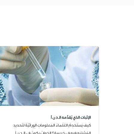
الإثبات الذي يُقدِّمه الـ د ن أ
كيف يَستخدِمُ العُلَماءُ المَعلوماتِ الوِراثيّةَ لتَحديدِ
المُشتبَهِ فيه في جَريمةٍ؟ الجَوابُ يكونُ في الـ د ن أ