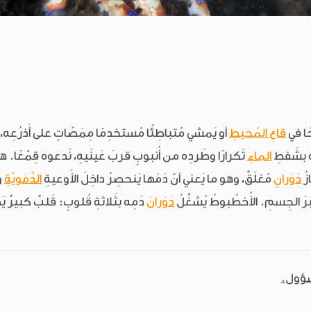
ًا في
قاعِ المُحيطِ
أو يَمشي مُتباطِئًا مُستخدِمًا مِمَصّاتٍ على أَذرُعِه، ف
َه بشَفطِ
الماءِ
تَكرارًا وطَردِه من أُنبوبٍ قربَ عَينَيهِ، نَدعوه قِمْعًا. هذه
زُ
دَوَرانٍ
مُغلَقٌ، وهو ما يَعني أنّ دَمَها يَنحصِرُ داخِلَ الأَوعيةِ
الدَّمَويّةِ
و
برَ الجِسمِ. الأُخطُبوطُ يُشغِّلُ
دَوَرانَ
دَمِه بثَلاثةِ قُلوبٍ: قَلبٌ كبيرٌ يَضُخ
سؤول.