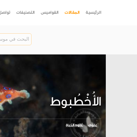
الرئيسية
المقالات
القواميس
التصنيفات
تواصل
الأُخْطُبوط
علوم
عُلوم الحَياة