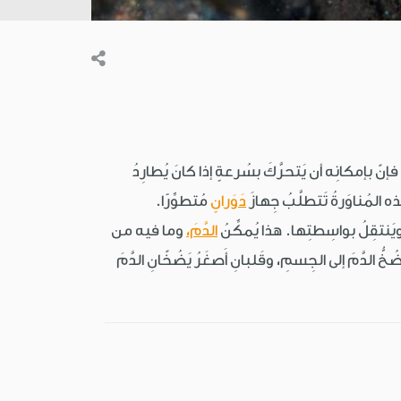
إنّ بإمكانِه أن يَتحرَّكَ بسُرعةٍ إذا كانَ يُطارِدُ
 المُناوَرةُ تَتطلَّبُ جِهازَ
دَوَرانٍ
مُتطوِّرًا.
يَنتقِلُ بواسِطتِها. هذا يُمكِّنُ
الدَّمَ،
وما فيه من
ُّ الدَّمَ إلى الجِسمِ، وقَلبانِ أَصغَرُ يَضُخّانِ الدَّمَ