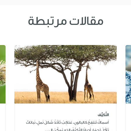
مقالات مرتبطة
التَّكيُّف
أَسماكٌ تَنتفِخُ كالبالونِ، عَناكِبُ تَأخُذُ شَكلَ نَملٍ، نَباتاتٌ
تَأكُلُ لَحمًا: أَحيانًا التَّكيُّفُ الذي يُمكِّنُ ال...