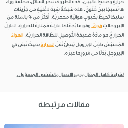
حرارةٍ وضَغطٍ عاليَينِ. هذه الظُّروفُ تُبخِّرُ السّائلَ، مُخلِّفةً وراءَ
ها نَسيجًا بينَ خَلَويٍّ. هذه شَبَكةٌ شِبهُ دَغَليّةٍ من جُزَيئاتِ
سِليكا تُحيطُ بجُيوبٍ هوائيّةٍ مِجهَريّةٍ. أَكثَرُ من 90 بالمئةِ منَ
الإيروجِلاتِ
هواءٌ،
وهو ما يَجعَلُها عازِلةً مُمتازةً للحرارةِ. العازِلُ
الحراريُّ هو مادّةٌ ضعيفةُ التَّوصيلِ للطّاقةِ الحراريّةِ.
الهواءُ
المُحتبَسُ داخِلَ الإيروجِلِ يُبطِئُ نَقلَ
الحرارةِ
بحيثُ تَبقى في
الإيروجِلِ بَدَلًا من مُرورِها عبرَه.
لقراءة كامل المقال يرجى الاتصال بالشخص المسؤول.
مقالات مرتبطة