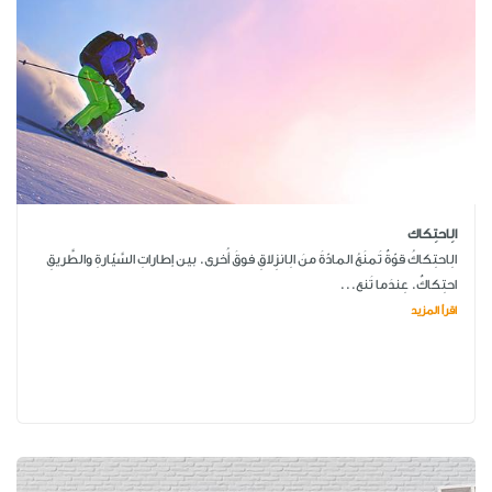
الِاحتِكاك
الِاحتِكاكُ قوّةٌ تَمنَعُ المادّةَ منَ الِانزِلاقِ فوقَ أُخرى. بين إطاراتِ السَّيّارةِ والطَّريقِ
احتِكاكٌ. عِندَما تَنع...
اقرأ المزيد