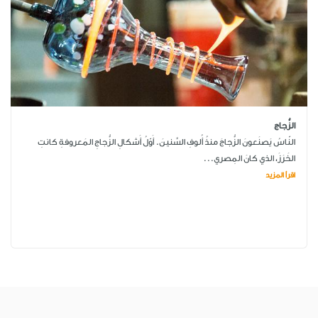
الزُّجاج
النّاسُ يَصنَعونَ الزُّجاجَ منذُ أُلوفِ السِّنينَ. أَوّلُ أَشكالِ الزُّجاجِ المَعروفةِ كانتِ
الخَرَزَ، الذي كانَ المِصري...
اقرأ المزيد