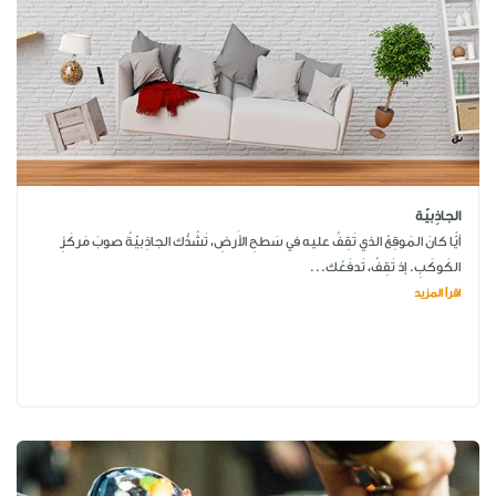
الجاذِبيّة
أيًّا كانَ المَوقِعُ الذي تَقِفُ عليه في سَطحِ الأَرضِ، تَشُدُّك الجاذِبيّةُ صوبَ مَركَزِ
الكَوكَبِ. إذ تَقِفُ، تَدفَعُك...
اقرأ المزيد