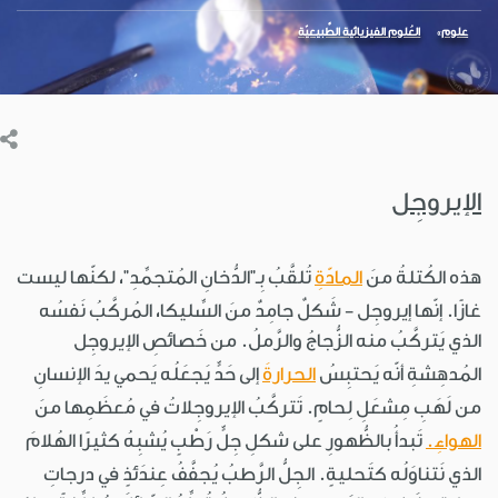
علوم
العُلوم الفيزيائية الطَّبيعيّة
الإيروجِل
هذه الكُتلةُ منَ
المادّةِ
تُلقَّبُ بِـ"الدُّخانِ المُتجمِّدِ"، لكنّها ليست
غازًا. إنّها إيروجِل - شَكلٌ جامِدٌ منَ السِّليكا، المُركَّبُ نَفسُه
الذي يَتركَّبُ منه الزُّجاجُ والرَّملُ. من خَصائصِ الإيروجِل
المُدهِشةِ أنّه يَحتبِسُ
الحرارةَ
إلى حَدٍّ يَجعَلُه يَحمي يدَ الإنسانِ
من لَهَبِ مِشعَلِ لِحامٍ. تَتركَّبُ الإيروجِلاتُ في مُعظَمِها منَ
الهواءِ.
تَبدأُ بالظُّهورِ على شكلِ جِلٍّ رَطْبٍ يُشبِهُ كثيرًا الهُلامَ
الذي نَتناوَلُه كتَحليةٍ. الجِلُّ الرَّطبُ يُجفَّفُ عِندَئذٍ في درجاتِ