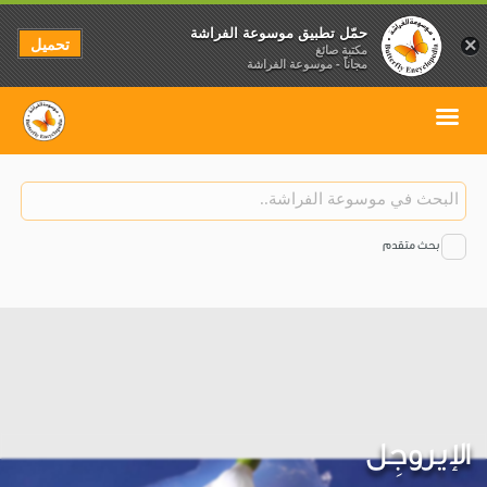
حمّل تطبيق موسوعة الفراشة
تحميل
×
مكتبة صائغ
مجاناً - موسوعة الفراشة
بحث متقدم
الإيروجِل