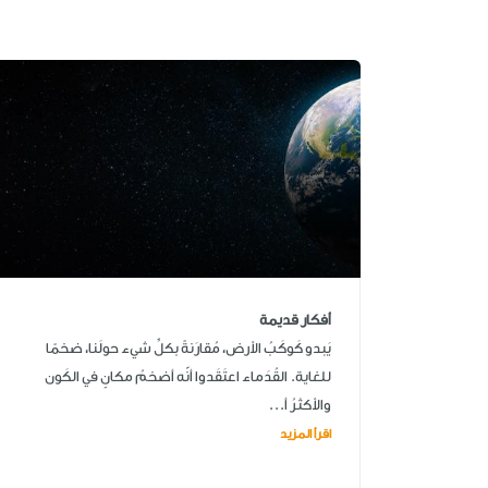
أفكار قديمة
يَبدو كَوكَبُ الأرض، مُقارَنةً بكلِّ شيء حولَنا، ضخمًا
للغاية. القُدَماء اعتَقَدوا أنّه أضخمُ مكانٍ في الكَون
والأكثرُ أ...
اقرأ المزيد