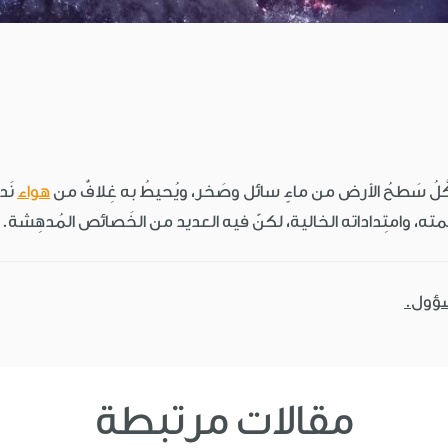
َلُ سَطحُ الأرض من ماءٍ سائل وصَخر، ويُحيطُ به غِلافٌ من
هواء
نَد
صَمته، وامتِداداته الخالية، لكنّ فيه العديد من الخَصائص المُدهِشة.
سؤول.
مقالات مرتبطة