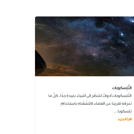
التِّلِسكوبات
التِّلِسكوبات أدواتٌ للنظَر إلى أشياءَ بعيدةٍ جدًّا. كلُّ ما
نَعرِفُه تقريبًا عن الفضاء اكتَشَفْناه باستِخدامِ
تِلِسكوبا...
اقرأ المزيد