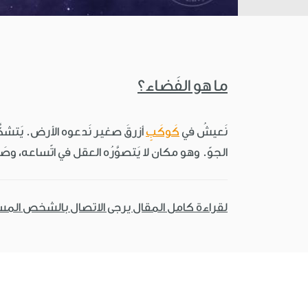
ما هو الفَضاء؟
نَعيشُ في
كَوكَبٍ
أزرقَ صغير نَدعوه الأرض. يَتشكّ
الجوّ. وهو مكان لا يَتصوَّرُه العقل في اتّساعه، و
لقراءة كامل المقال يرجى الاتصال بالشخص الم