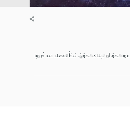
عوه الجوّ، أو الغِلاف الجوّيّ. يَبدَأُ الفضاء عند ذُروةِ