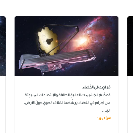
مَراصِد في الفَضاء
مُعظَمُ الجُسَيمات العاليةِ الطاقة والإشعاعات المُنبعِثة
من أَجرام في الفَضاء يُرشِّحُها الغِلاف الجوّيّ حولَ الأرض.
الغ...
اقرأ المزيد