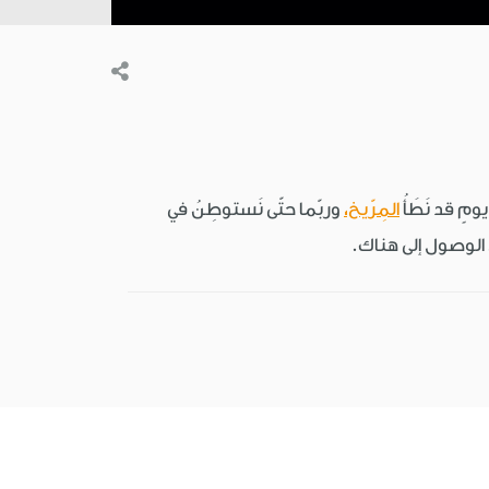
ومٍ قد نَطَأُ
المِرّيخ،
وربّما حتّى نَستوطِنُ في
ّى الوصول إلى هناك.