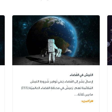
العَيش في الفَضاء
إرسالُ بَشَرٍ إلى الفَضاء يَعني تَوفير شُروطِ العَيش
المُلائمة لهم. يَعيشُ في محطّةِ الفضاء العالميّة (ISS)
ما بين ثلاثة...
اقرأ المزيد