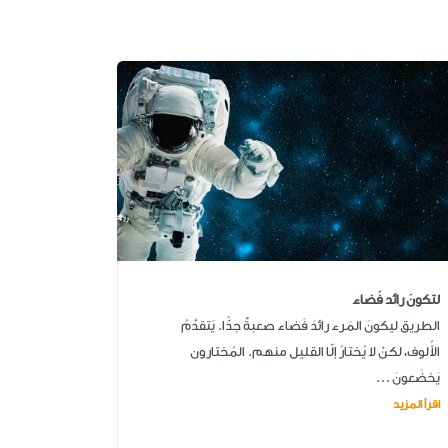
لتكونَ رائد فَضاء
الطريق ليكونَ المَرء رائدَ فَضاء صعبةٌ جدًّا. يَتقدَّمُ
الأُلوف، لكنْ لا يُختارُ إلّا القليل منهم. المُختارون
يَخضَعونَ ...
اقرأ المزيد