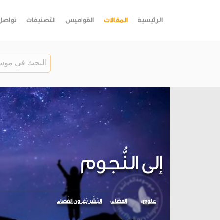
الرئيسية
المقالات
القواميس
التصنيفات
تواصل
إلى النُّجوم
علوم
الفضاء
البَشَر يَغزون الفَضاء