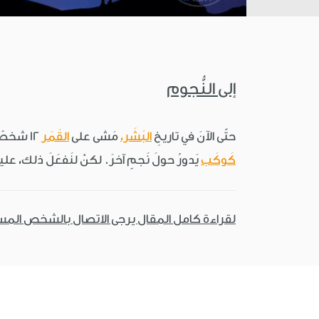
إلى النُّجوم
حتّى الآنَ في تاريخِ
البَشَر،
مَشى على
القَمَر
12 شخصًا وعاشَ في
كَوكَب
يَدورُ حولَ نَجمٍ آخرَ. لكنْ لنَفعَلَ ذلك، عل
لقراءة كامل المقال يرجى الاتصال بالشخص الم