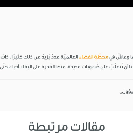
محطّةِ الفضاء
العالميّة عددٌ يَزيدُ عن ذلك كثيرًا. ذاتَ ي
ينا أن نَتغلَّبَ على صُعوبات عديدة، منها القُدرة على البقاء أَحياءً حت
سؤول.
مقالات مرتبطة