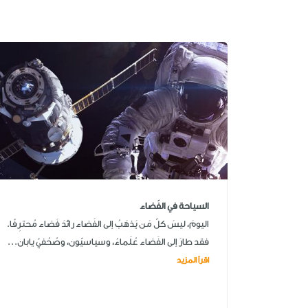
السياحة في الفَضاء
اليومَ، ليسَ كلّ مَن يَذهَبُ إلى الفَضاء رائدَ فَضاء مُحترِفًا.
فقد طارَ إلى الفَضاء عُلَماءُ، وسياسيّون، وصُحُفيّ يابان...
اقرأ المزيد