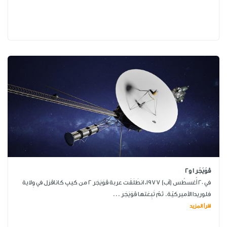
ڤوَيَجَر 1 و2
في 20 أُغسطُس (آب) 1977، انطَلَقَت عربة ڤوَيَجَر 2 من كيپ كاناڤرَل في وِلاية
فلوريدا الأميركيّة. ثمّ تَبِعَتها ڤوَيَجَر ...
اقرأ المزيد