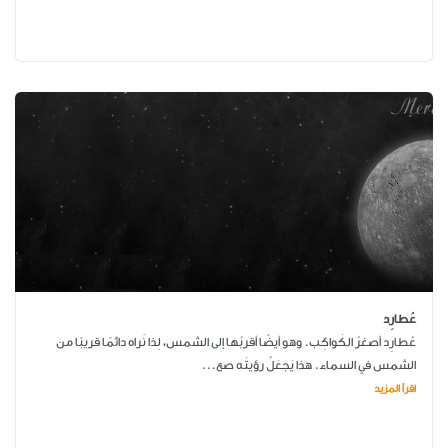
عُطارِد
عُطارِد أصغرُ الكَواكِب. وهو أيضًا أقربُها إلى الشمس، لِذا نَراه دائمًا قريبًا من
الشمس في السماء. هذا يَجعَلُ رؤيتَه صع...
اقرأ المزيد