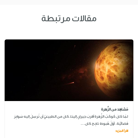
مقالات مرتبطة
مَشاهِد من الزُّهرة
لمّا كانَ كَوكَبُ الزُّهرة أقربَ جيرانٍ إلينا، كانَ من الطبيعيّ أن نُرسِلَ إليه سَوابِرَ
فَضائيّة. أوّلُ هُبوط ناجِح كان...
اقرأ المزيد