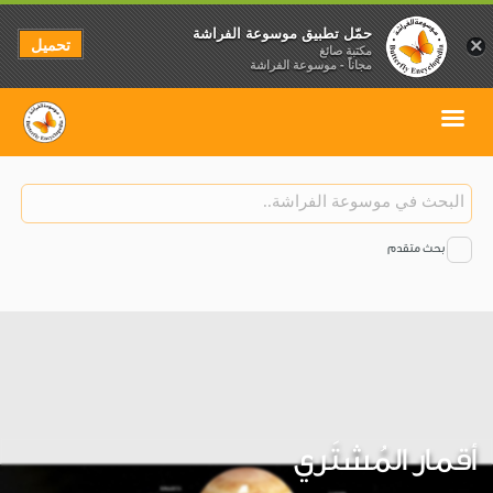
حمّل تطبيق موسوعة الفراشة
تحميل
×
مكتبة صائغ
مجاناً - موسوعة الفراشة
بحث متقدم
أقمار المُشتَري