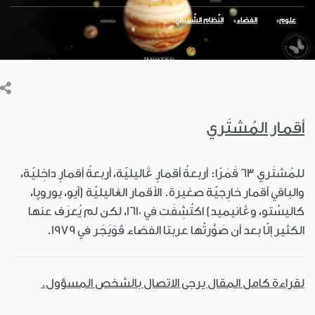
علوم
الفضاء
النِّظام الشَّمسيّ
أقمار المُشتَري
للمُشتَري 63 قَمَرًا: أربعةُ أقمارٍ ڠاليليّة، أربعةُ أقمارٍ داخِليّة،
والباقي أقمار خارِجيّة صغيرة. الأقمار الڠاليليّة (آيو، يوروپا،
كاليسْتو، وڠانيميد) اكتُشِفَت في 1610، لكن لم يُعرَف عنها
الكثير إلّا بعد أن صَوَّرتْها عربتا الفضاء ڤوَيَجَر في 1979.
لقراءة كامل المقال يرجى الاتصال بالشخص المسؤول.