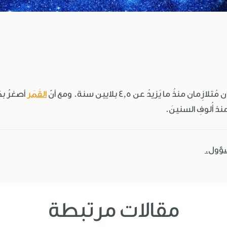
 منذُ ما يَزيدُ عن 4,5 بلايين سنة. ومع أنّ
القَمَر
أصغرُ بكث
منذ أُلوفِ السنينَ.
سؤول.
مقالات مرتبطة