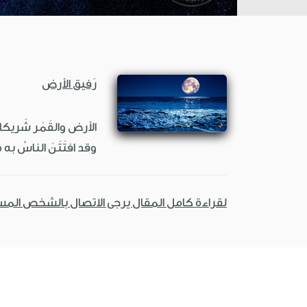
رَفيق الأرض
الأرض والقَمَر شَريكان مُتلازِمان
وقد افتَتَنَ الناسُ به 
لقراءة كامل المقال يرجى الاتصال بالشخص الم