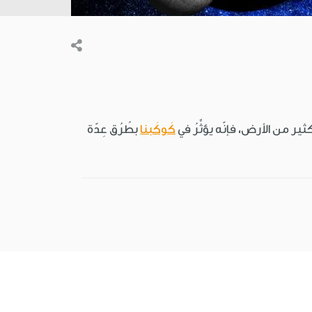
ير من الأرض، فإنّه يؤثِّرُ في
كَوكَبنا
بطُرُق عِدّة