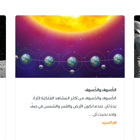
الكُسوف والخُسوف
الكُسوف والخُسوف من أكثرِ المَشاهِد الفَلَكيّة إثارةً.
يَحدُثانِ عندما تكونُ الأرض والقَمَر والشمس في صفٍّ
واحد بحيث تُل...
اقرأ المزيد