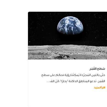
سَطح القَمَر
حتّى بالعَين المُجرَّدة يُمكِنُنا رؤية مَعالِمَ على سطحِ
القَمَر. نَدعو المَناطِق الداكنة "بِحارًا"، لأنّ الفَ...
اقرأ المزيد