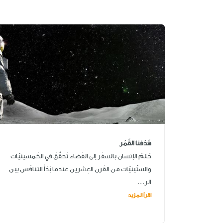
هَدَفنا القَمَر
حُلمُ الإنسان بالسفَر إلى الفَضاء تَحقَّقَ في الخَمسينيّات
والستّينيّات من القَرن العِشرين عندما بَدَأَ التنافُس بين
الر...
اقرأ المزيد