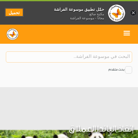
حمّل تطبيق موسوعة الفراشة
تحميل
×
مكتبة صائغ
مجاناً - موسوعة الفراشة
بحث متقدم
إنقاذ الپاندا العِملاق