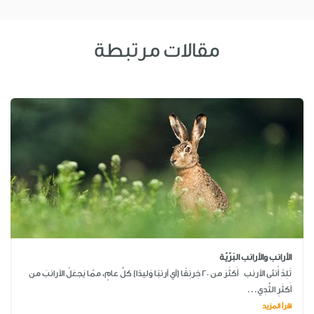
مقالات مرتبطة
الأرانب والأرانب البَرّيّة
تَلِدُ أُنثى الأرنب أَكثَرَ من 20 خِرنِقًا (أي أرنبًا وَليدًا) كلَّ عامٍ، ممّا يَجعَلُ الأرانبَ من
أَكثَرِ الثَّدِي...
اقرأ المزيد