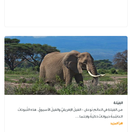
الفِيَلة
من الفِيَلةِ في العالَمِ نَوعانِ - الفيلُ الإفريقيُّ والفيلُ الآسيويُّ. هذه اللَّبوناتُ
العاشِبةُ حيواناتٌ ذكيّةٌ واجتما...
اقرأ المزيد