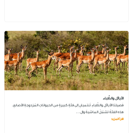
الأيائل والظِّباء
فَصيلتا الأيائلِ والظِّباءِ تَنتميانِ إلى فئةٍ كبيرةٍ من الحيواناتِ المُزدوِجةِ الأصابعِ.
هذه الفئةُ تشمُلُ الماشيةَ وال...
اقرأ المزيد