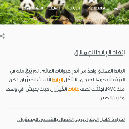
علوم
الكائنات الحيّة
الحيوانات
الفقاريّات
الثدييّات(اللبونات)
إنقاذ الپاندا العِملاق
الپاندا العِملاق واحدٌ من أندرِ حيواناتِ العالَم. لم يَبقَ منه في
البرّيّة إلّا نحو 1600 حيوان. لا يَأكُلُ
الپاندا
إلّا نباتَ الخَيزُران، لكن
منذ 1974، اجتُثَّت نِصف
غابات
الخَيزُران حيث يَعيشُ، في وَسَط
وغربيّ الصين.
لقراءة كامل المقال يرجى الاتصال بالشخص المسؤول.