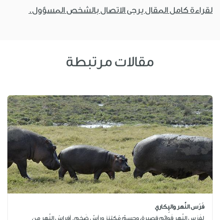
لقراءة كامل المقال يرجى الاتصال بالشخص المسؤول.
مقالات مرتبطة
فَرَس النَّهر والپِكاري
لفَرَسِ النَّهر قَوائِم قصيرة، وجِسمٌ مُكتنِز ورأسٌ ضَخم. أفراسُ النَّهر من