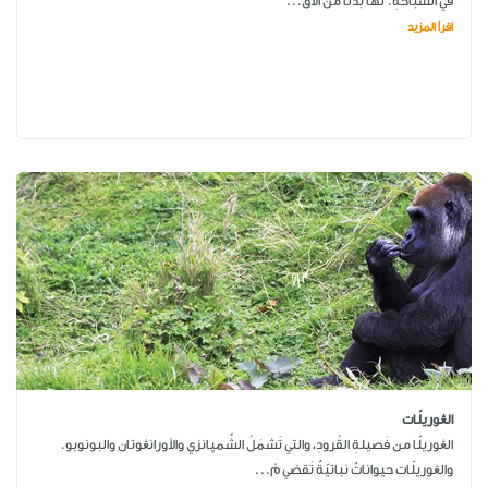
في السِّباحةِ. لها بدلًا من الأق...
اقرأ المزيد
الڠوريلّات
الڠوريلّا من فَصيلةِ القُرودِ، والتي تَشمَلُ الشِّمپانزي والأورانڠوتان والبونوبو.
والڠوريلّات حيواناتٌ نباتيّةٌ تَقضي مُ...