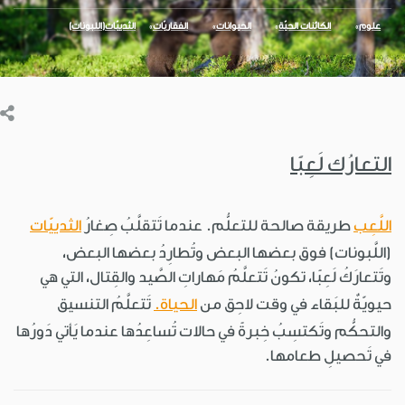
علوم
الكائنات الحيّة
الحيوانات
الفقاريّات
الثدييّات(اللبونات)
التعارُك لَعِبًا
اللَّعِب
طريقة صالحة للتعلُّم. عندما تَتقلَّبُ صِغارُ
الثدييّات
(اللَّبونات) فوق بعضها البعض وتُطارِدُ بعضها البعض،
وتَتعارَكُ لَعِبًا، تكونُ تَتعلَّمُ مَهاراتِ الصَّيد والقِتال، التي هي
حيويّةٌ للبَقاء في وقت لاحِق من
الحياة.
تَتعلَّمُ التنسيق
والتحكُّم وتَكتسِبُ خِبرةً في حالات تُساعِدُها عندما يَأتي دَورُها
في تَحصيلِ طعامها.