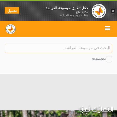
حمّل تطبيق موسوعة الفراشة
تحميل
×
مكتبة صائغ
مجاناً - موسوعة الفراشة
بحث متقدم
التعارُك لَعِبًا