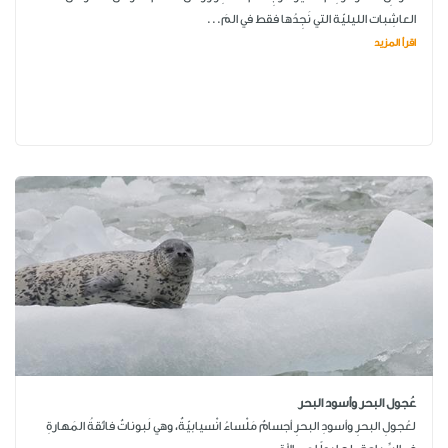
العاشِبات الليليّة التي نَجِدُها فقط في المَ...
اقرأ المزيد
عُجول البحر وأسود البحر
لعُجولِ البحرِ وأسودِ البحرِ أجسامٌ مَلْساءُ انْسيابيّةٌ، وهي لَبوناتٌ فائقةُ المَهارةِ