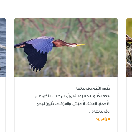
طُيور البَجَع وقَريباتها
هذه الطُّيور الكبيرة تَشتمِلُ، إلى جانب البَجَع، على
الأَحمَق، الغاقة، الأَطيَش، والفِرْقاط. طُيورُ البَجَع
وقَريباتها ه...
اقرأ المزيد