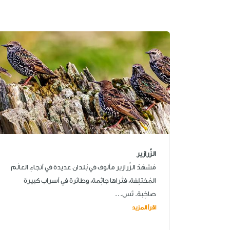
الزَّرازير
مَشهَدُ الزَّرازير مألوف في بُلدان عديدة في أنجاءِ العالَم
المُختلِفة، فتَراها جاثِمة، وطائرة في أسراب كبيرة
صاخِبة. تَس...
اقرأ المزيد