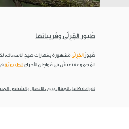
طُيور القِرِلّى وقَريباتها
طُيورُ
القِرِلّى
مَشهورة بمَهارات صَيدِ الأسماك، لكنّ م
المَجموعة تَعيشُ في مَواطِنِ الأحراج
الطبيعيّة
في 
لقراءة كامل المقال يرجى الاتصال بالشخص الم