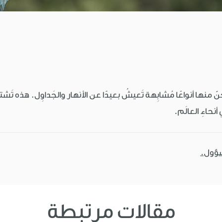
نها أنواعًا مُشابِهة تَعيشُ بعيدًا عن الأنهار والجَداوِل. هذه تَشتمِل
أنحاءِ العالَم.
سؤول.
مقالات مرتبطة