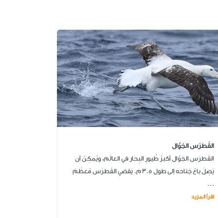
القَطرَس الجَوّال
القَطرَس الجَوّال أكبرُ طُيورِ البِحار في العالَم، ويُمكِنُ أن
يَصِلَ باعُ جَناحه إلى طول 3.5 م. يَقضي القَطرَس مُعظَمَ
...
اقرأ المزيد