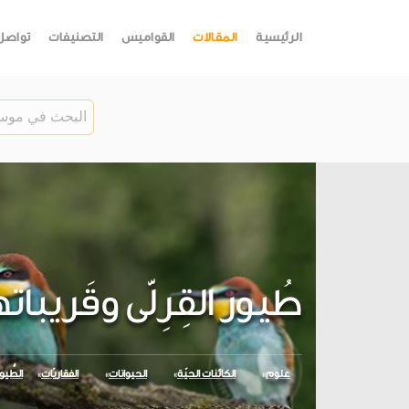
الرئيسية
المقالات
القواميس
التصنيفات
تواصل
طُيور القِرِلّى وقَريبا
علوم
الكائنات الحيّة
الحيوانات
الفقاريّات
الطُّيو