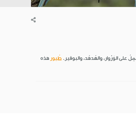
ُ على الوَرْوار، والهُدهُد، والبوقير.
طُيور
هذه