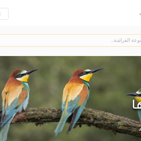
إ
تها
ر