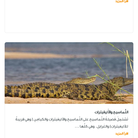
اقرأ المزيد
التَّماسيح والأَليڠيترات
تَشتمِلُ فَصيلةُ التَّماسيحِ على التَّماسيحِ والأليڠيتراتِ والكيامِنِ ( وهي قريبةٌ
للأليڠيتراتِ) والغَرايلِ. وهي كلُّها ...
اقرأ المزيد