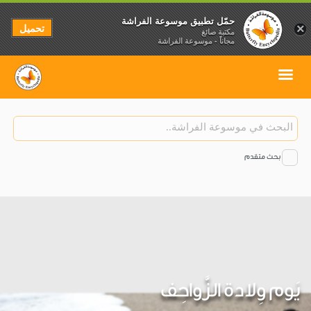
حمّل تطبيق موسوعة الفراشة
تحميل
×
مكتبة صائغ
مجاناً - موسوعة الفراشة
بحث متقدم
يَوم وِلادة الزَّواحِف