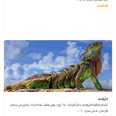
اقرأ المزيد
الزَّواحِف
تَضُمُّ طائفةُ الزَّواحِف حاليًّا قُرابَةَ 6500 نَوع؛ وهي فاقَتْ هذا العَدَدَ بكثيرٍ في سالِفِ
الأزمان. فعَلى مَدَى 200 ...