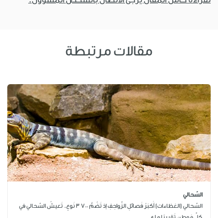
مقالات مرتبطة
السّحالي
السَّحالي (العَظاءات) أَكبَرُ فَصائلِ الزَّواحِفِ إذ تَضُمُّ 700 3 نَوعٍ. تَعيشُ السَّحالي في
كلِّ مَوطِنٍ تَقريبًا ما ع...