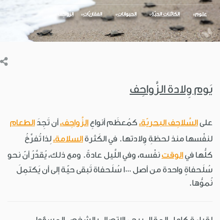
علوم
الكائنات الحيّة
الحيوانات
الفقاريّات
الزَّواحِف
يَوم وِلادة الزَّواحِف
على
السَّلاحِف البحريّة،
كمُعظَم أنواعِ
الزَّواحِف،
أن تَجِدَ
الطعام
لنفْسها منذ لحظةِ وِلادتها. في الكَثرة
السلامة،
لِذا تُفرِّخُ
كلُّها في
الوقت
نفْسه، وفي اللَّيل عادةً. ومع ذلك، يُقدَّرُ أنّ نحو
سُلَحفاةٍ واحدة من أصل 1000 سُلَحفاة تَبقى حيّة إلى أن يَكتمِلَ
نُموُّها.
لقراءة كامل المقال يرجى الاتصال بالشخص المسؤول.