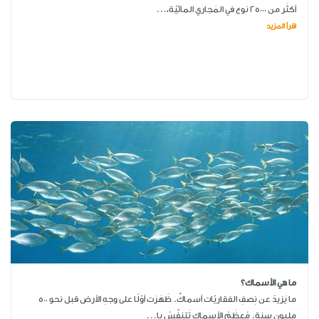
أكثَر من 25000 نوع في المَجاري المائيّة،...
اقرأ المزيد
ما هي الأسماك؟
ما يَزيدُ عن نِصفِ الفقاريّات أسماكٌ. ظَهَرَت أوّلًا على وجهِ الأرض قبل نحو 500
مليونِ سنة. مُعظَمُ الأسماك تَتنفَّسُ با...