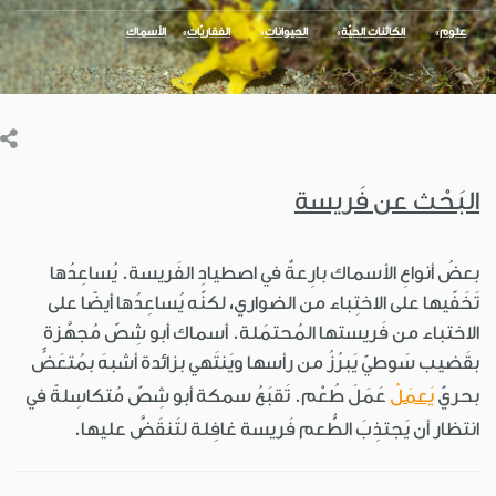
علوم
الكائنات الحيّة
الحيوانات
الفقاريّات
الأسماك
البَحْث عن فَريسة
بعضُ أنواعِ الأسماك بارِعةٌ في اصطيادِ الفَريسة. يُساعِدُها
تَخَفّيها على الاختِباء من الضواري، لكنّه يُساعِدُها أيضًا على
الاختباء من فَريستها المُحتمَلة. أسماك أبو شِصّ مُجهَّزة
بقَضيب سَوطيّ يَبرُزُ من رأسها ويَنتَهي بزائدة أشبهَ بمُتعَضٍّ
بحريّ
يَعمَلُ
عَمَلَ طُعْم. تَقبَعُ سمكة أبو شِصّ مُتكاسِلةً في
انتظار أن يَجتذِبَ الطُّعم فَريسة غافِلة لتَنقَضَّ عليها.