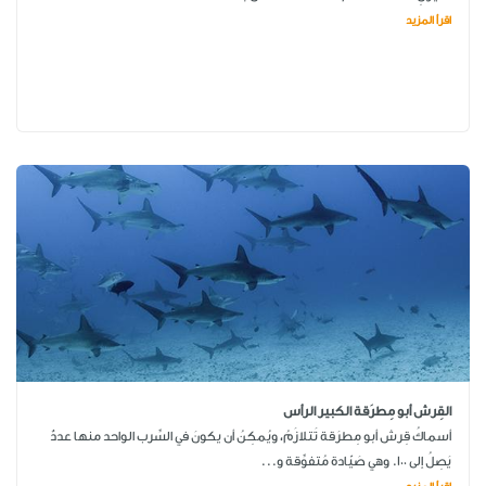
اقرأ المزيد
القِرش أبو مِطرَقة الكبير الرأس
أسماكُ قِرش أبو مِطرَقة تَتلازَمُ، ويُمكِنُ أن يكونَ في السِّرب الواحد منها عددٌ
يَصِلُ إلى 100. وهي صَيّادة مُتفوِّقة و...