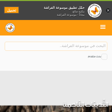
حمّل تطبيق موسوعة الفراشة
تحميل
×
مكتبة صائغ
مجاناً - موسوعة الفراشة
بحث متقدم
الثَّدييّات اللّاحِمة