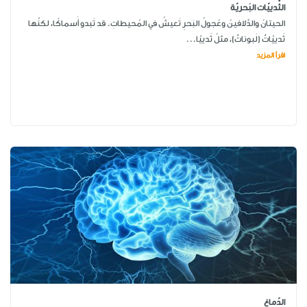
الثَّدييّات البَحريّة
الحيتانُ والدَّلافينُ وعُجولُ البَحرِ تَعيشُ في المُحيطاتِ. قد تَبدو أَسماكًا، لكنّها
ثَدييّاتٌ (لَبوناتٌ)، مثلُ ثَدييّا...
اقرأ المزيد
الدّماغ