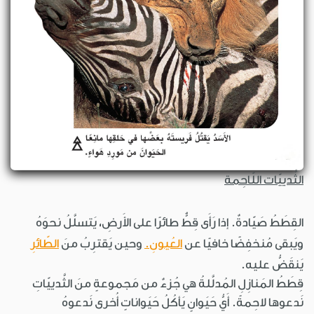
الثَّدييّات اللّاحِمة
القِطَطُ صَيّادةٌ. إذا رَأَى قِطٌّ طائرًا على الأَرضِ، يَتسلَّلُ نحوَهُ
ويَبقى مُنخفِضًا خافيًا عن
العُيونِ.
وحين يَقترِبُ منَ
الطّائرِ
يَنقَضُّ عليه.
قِطَطُ المَنازِلِ المُدلَّلةُ هي جُزءٌ من مَجموعةٍ منَ الثَّدييّاتِ
نَدعوها لاحِمةً. أَيُّ حَيَوانٍ يَأكُلُ حَيَواناتٍ أُخرى نَدعوهُ