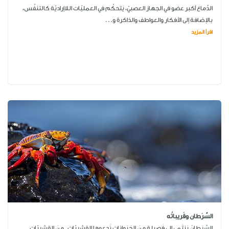
الدِّماغ أكبر عضو في الجهاز العصبيّ، يَتحكّم في العمليّات اللاإراديّة كالتنفّس،
بالإضافة إلى الأفكار والعواطف والذاكرة و...
اقرأ المزيد
السَّرَطان وقَريباتُه
السَّرَطانُ يَنتَمي إلى فَصيلةٍ منَ الحَيَواناتِ نَدعوها القِشريّاتِ. منَ القِشريّاتِ