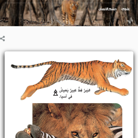
علوم
جِسْم الإنسان