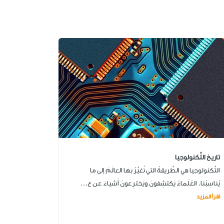
تاريخ التِّكنولوجيا
التِّكنولوجيا هي الطَّريقةُ التي نُغيِّرُ بها العالَمَ إلى ما
يُناسِبُنا. العُلَماءُ يَكتشِفونَ ويَخترِعونَ أَشياءَ عن ع...
اقرأ المزيد