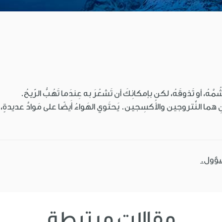
ُمَّهُ، أو تَذوقَهُ، لكن بإمكانِكَ أن تَشعُرَ به عِندَما تَهُبُّ الرّيحُ.
نِ هما النِّتروجين والأُكسِجين. يَحتَوي الهَواءُ أَيضًا على مَوادَّ عديدةٍ، من ب
سؤول.
مقالات مرتبطة