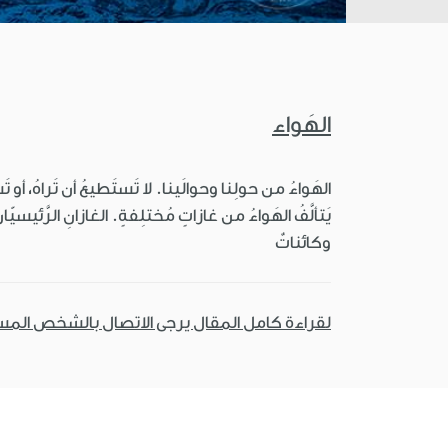
الهَواء
الهَواءُ من حولِنا وحوالَينا. لا تَستَطيعُ أن تَراهُ، أو تَش
يَتألَّفُ الهَواءُ من غازاتٍ مُختلِفةٍ. الغازانِ الرَّئيسيّا
وكائناتٌ
لقراءة كامل المقال يرجى الاتصال بالشخص الم