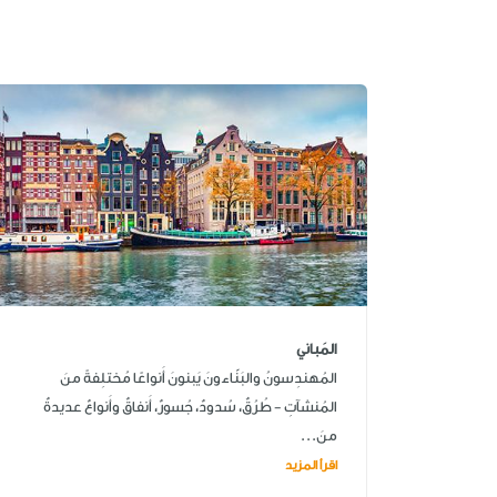
المَباني
المُهندِسونُ والبَنّاءونَ يَبنونَ أَنواعًا مُختلِفةً منَ
المُنشآتِ - طُرُقٌ، سُدودٌ، جُسورٌ، أَنفاقٌ وأَنواعٌ عديدةٌ
منَ...
اقرأ المزيد