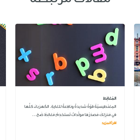
المَغانِط
المِغنَطيسيّةُ قوّةٌ شديدةٌ ونافِعةٌ للغايةِ. الكَهرَباءُ كلُّها
في مَنزِلِكَ مَصدَرُها مولِّداتٌ تَستخدِمُ مَغانِطَ ضَخ...
اقرأ المزيد