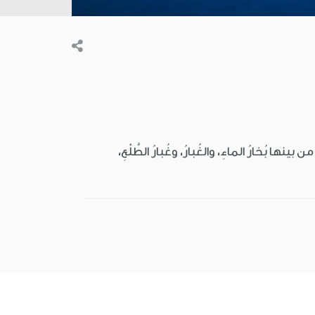
ينها بُخارُ الماءِ، والغُبارُ، وغُبارُ الطَّلْعِ،