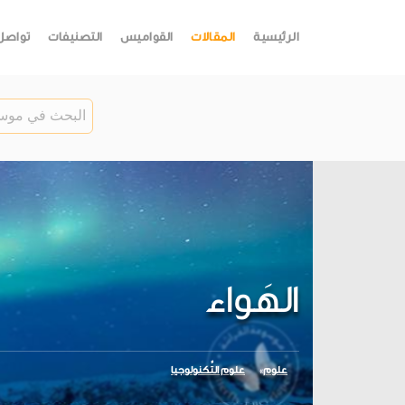
الرئيسية
المقالات
القواميس
التصنيفات
تواصل
الهَواء
علوم
علوم التِّكنولوجيا