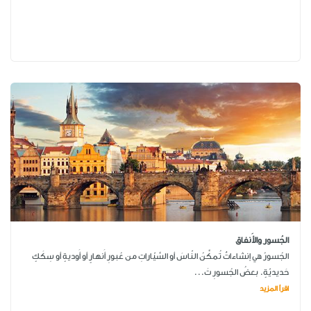
الجُسور والأَنفاق
الجُسورُ هي إنشاءاتٌ تُمكِّنُ النّاسَ أو السَّيّاراتِ من عُبورِ أَنهارٍ أو أَوديةٍ أو سِكَكٍ
حَديديّةٍ. بعضُ الجُسورِ تَ...
اقرأ المزيد