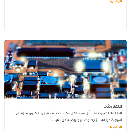
اقرأ المزيد
الإلكترونيّات
الدارات الإلكترونيّة تشغِّل تقريبًا كلّ مكنة حديثة - أفران مايكروويڤ (أفران
أمواج صُغريّة)، سيّارات وكمبيوترات. تنقل الم...
اقرأ المزيد