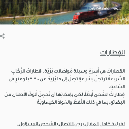
علوم
علوم التِّكنولوجيا
القِطارات
القِطاراتُ هي أَسرَعُ وَسيلةِ مُواصَلاتٍ بَرّيّةٍ. قِطاراتُ الرُّكّابِ
السَّريعةُ تَرتحِلُ بسُرعةٍ تَصِلُ إلى ما يَزيدُ عن 300 كيلومترٍ في
السّاعةِ.
قِطاراتُ الشَّحنِ أَبطَأُ، لكن بإمكانِها أن تَحمِلَ أُلوفَ الأَطنانِ منَ
البَضائعِ، بما في ذلك النَّفطُ والمَوادُّ الكيماويّةُ
لقراءة كامل المقال يرجى الاتصال بالشخص المسؤول.