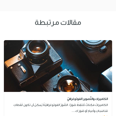
مقالات مرتبطة
الكاميرات والتَّصوير الفوتوغرافيّ
الكاميراتُ مَكِناتٌ تَلتقِطُ صُوَرًا. الصُّوَرُ الفوتوغرافيّةُ يُمكِنُ أن تكونَ لَقَطاتِ
مُناسَباتٍ وأَعيادٍ أو صُوَرَ ك...