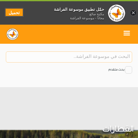
حمّل تطبيق موسوعة الفراشة
تحميل
×
مكتبة صائغ
مجاناً - موسوعة الفراشة
بحث متقدم
القِطارات