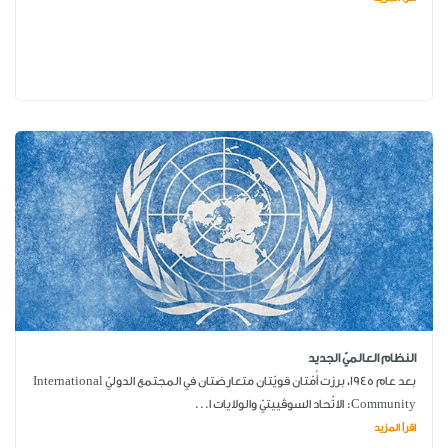
النظام العالميّ الجديد
بعد عام 1945، برزت أُمّتان قويّتان متعارضتان في المجتمع الدوليّ International
Community: الاتّحاد السوڤييتيّ والولايات ا...
اقرأ المزيد