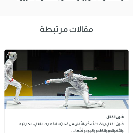
مقالات مرتبطة
فُنون القِتال
فُنونُ القِتالِ رياضاتٌ تُمكِّنُ النّاسَ من مُمارَسةِ مَهاراتِ القِتالِ. الكاراتيه
والتِّكواندو والكِندو والجودو كُلُّها...