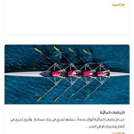
اقرأ المزيد
الرّياضات المائيّة
منَ الرّياضاتِ المائيّةِ أَنواعٌ عديدةٌ. بعضُها يَجري في بِرَكِ سِباحةٍ. وأُخرى تَجري في
أَنهارٍ وبُحَيراتٍ أو في البَحر...
اقرأ المزيد