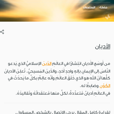
حضارة
المُجتمعات
الأديان
من أَوسَعِ الأَديانِ انتِشارًا في العالَمِ
الدّينُ
الإسلاميُّ الذي يَدعو
النّاسَ إلى الإيمانِ بإلهٍ واحِدٍ أَحَدٍ، والدّينُ المَسيحيُّ. تُعلِنُ الأديانُ
كلُّها أنّ اللهَ هو الذي خَلَقَ العالَمَ وأنّه عالِمٌ بكلِّ ما يَحدُثُ في
الكَوْنِ
وضابِطٌ له.
في العالَمِ أديانٌ مُتعدِّدةٌ، لكلٍّ منها مُعتقَداتُهُ وتَقاليدُهُ.
لقراءة كامل المقال يرجى الاتصال بالشخص المسؤول.