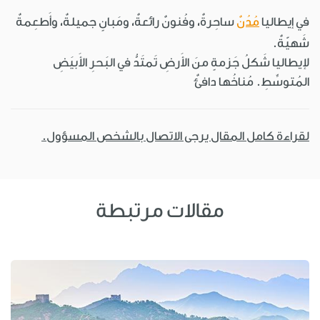
في إيطاليا
مُدُنٌ
ساحِرةٌ، وفُنونٌ رائعةٌ، ومَبانٍ جميلةٌ، وأَطعِمةٌ
شَهيّةٌ.
لإيطاليا شَكلُ جَزمةٍ منَ الأَرضِ تَمتَدُّ في البَحرِ الأَبيَضِ
المُتوسِّطِ. مُناخُها دافئٌ
لقراءة كامل المقال يرجى الاتصال بالشخص المسؤول.
مقالات مرتبطة