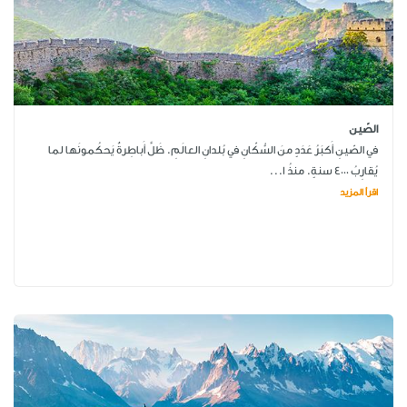
الصّين
في الصّينِ أَكبَرُ عَدَدٍ منَ السُّكّانِ في بُلدانِ العالَمِ. ظَلَّ أَباطِرةٌ يَحكُمونَها لما
يُقارِبُ 4000 سنةٍ. منذُ 1...
اقرأ المزيد