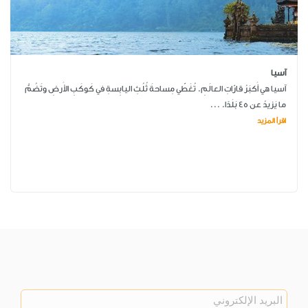
آسيا
آسيا هي أَكبَرُ قارّاتِ العالَمِ. تُغَطّي مِساحةَ ثُلُثِ اليابِسةِ في كَوكَبِ الأَرضِ وتَضُمُّ
ما يَزيدُ عن 45 بَلَدًا. ...
اقرأ المزيد