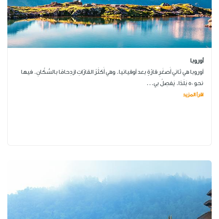
أوروبا
أوروبا هي ثاني أَصغَرِ قارّةٍ بعد أوقيانيا. وهي أَكثَرُ القارّاتِ ازدِحامًا بالسُّكّانِ. فيها
نحو 50 بَلَدًا. يَفصِلُ بي...
اقرأ المزيد