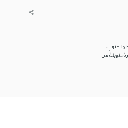
ِ والجنوبِ.
 فترةً طويلةً من