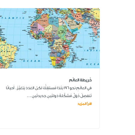
خَريطة العالَم
في العالَمِ نحو 196 بَلَدًا مُستقِلًّا، لكنّ العَدَدَ يَتغيَّرُ. أَحيانًا
تَنفصِلُ دُوَلٌ مُشكِّلةً دَولتَينِ جديدتَينِ ...
اقرأ المزيد