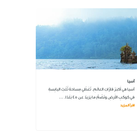
آسيا
آسيا هي أَكبَرُ قارّاتِ العالَمِ. تُغَطّي مِساحةَ ثُلُثِ اليابِسةِ
في كَوكَبِ الأَرضِ وتَضُمُّ ما يَزيدُ عن 45 بَلَدًا. ...
اقرأ المزيد