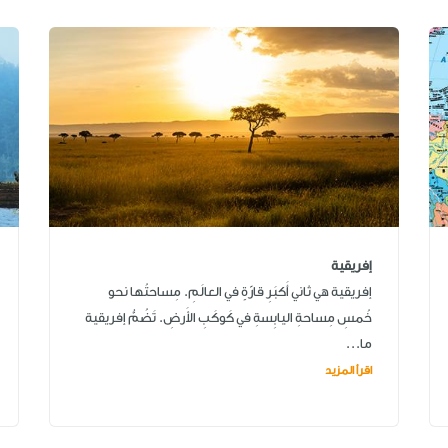
إفريقية
إفريقية هي ثاني أَكبَرِ قارّةٍ في العالَمِ. مِساحتُها نحو
خُمسِ مِساحةِ اليابِسةِ في كَوكَبِ الأَرضِ. تَضُمُّ إفريقية
ما...
اقرأ المزيد