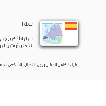
إسبانيا
إسبانيا بَلَدٌ كبيرٌ جَبَ
للبَلَدِ تاريخٌ مُثيرٌ. ال
لقراءة كامل المقال يرجى الاتصال بالشخص الم