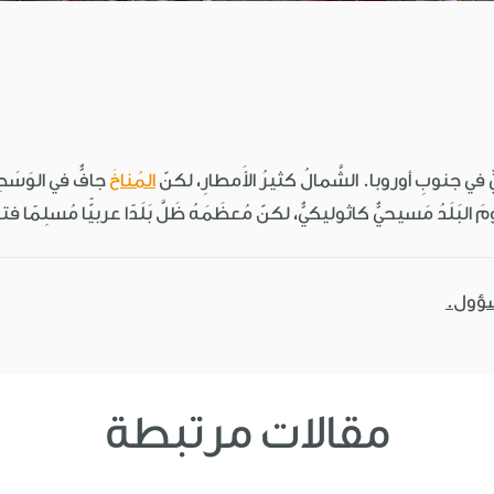
ليٌّ في جنوبِ أوروبا. الشَّمالُ كثيرُ الأَمطارِ، لكنّ
المُناخَ
جافٌّ في الوَسَط
يومَ البَلَدُ مَسيحيٌّ كاثوليكيٌّ، لكنّ مُعظَمَهُ ظَلَّ بَلَدًا عربيًّا مُسلِمًا
سؤول.
مقالات مرتبطة