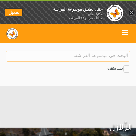
حمّل تطبيق موسوعة الفراشة
تحميل
×
مكتبة صائغ
مجاناً - موسوعة الفراشة
بحث متقدم
الزَّلازِل