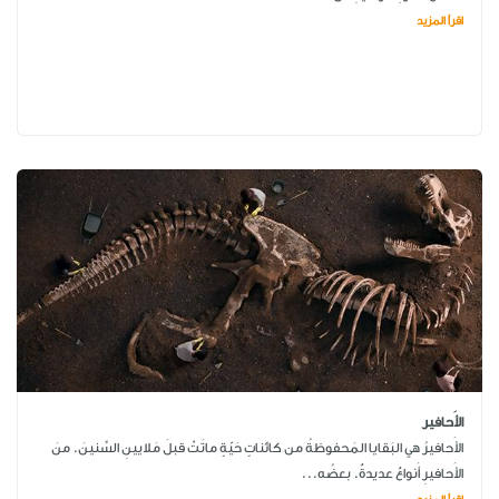
اقرأ المزيد
الأَحافير
الأَحافيرُ هي البَقايا المَحفوظةُ من كائناتٍ حَيّةٍ ماتَتْ قبلَ مَلايينِ السِّنينَ. منَ
الأَحافيرِ أَنواعٌ عديدةٌ. بعضُه...