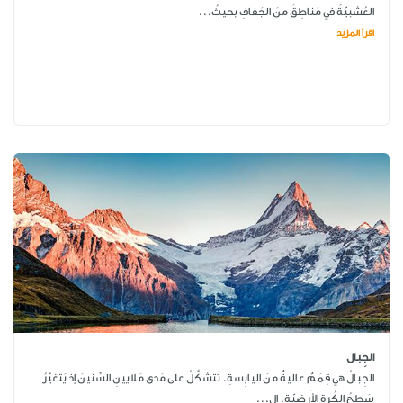
العُشبيّةُ في مَناطِقَ منَ الجَفافِ بحيثُ...
اقرأ المزيد
الجِبال
الجِبالُ هي قِمَمٌ عاليةٌ منَ اليابِسةِ. تَتشكَّلُ على مَدى مَلايينِ السِّنينَ إذ يَتغيَّرُ
سَطحُ الكُرةِ الأَرضيّةِ. ال...