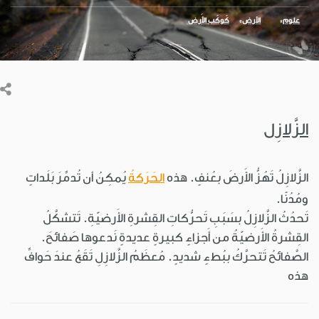
علوم
الأرض
كَوكَب الأَرض
الزَّلازِل
الزَّلازِلُ تَهُزُّ الأَرضَ بعُنفٍ. هذه
الحَرَكةُ
يُمكِنُ أن تُدمِّرَ بَلَداتٍ
ومُدُنًا.
تَحدُثُ الزَّلازِلُ بسَبَبِ تَحرُّكاتِ القِشرةِ الأَرضيّةِ. تَتشكَّلُ
القِشرةُ الأَرضيّةُ من أَجزاءٍ كبيرةٍ عديدةٍ نَدعوها صَفائحَ.
الصَّفائحُ تَتحرَّكُ ببُطءٍ شديدٍ. مُعظَمُ الزَّلازِلِ تَقَعُ عندَ حَوافِّ
هذه