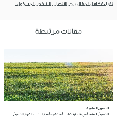
لقراءة كامل المقال يرجى الاتصال بالشخص المسؤول.
مقالات مرتبطة
السُّهول العُشبيّة
السُّهولُ العُشبيّةُ هي مَناطِقُ شاسِعةٌ مَكشوفةٌ منَ العُشبِ. تكونُ السُّهولُ