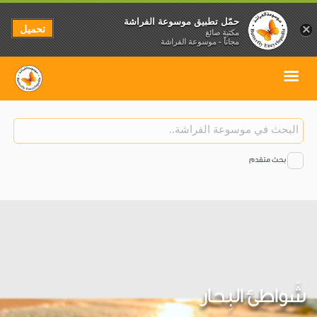
حمّل تطبيق موسوعة الفراشة
تحميل
×
مكتبة صائغ
مجاناً - موسوعة الفراشة
بحث متقدم
شَواطئ البِحار