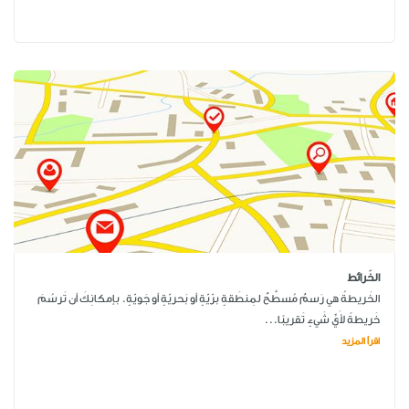
الخَرائط
الخَريطةُ هي رَسمٌ مُسطَّحٌ لمِنطَقةٍ برّيّةٍ أو بَحريّةٍ أو جَويّةٍ. بإمكانِكَ أن تَرسُمَ
خَريطةً لأَيِّ شَيءٍ تَقريبًا...
اقرأ المزيد