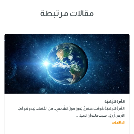
مقالات مرتبطة
الكُرة الأَرْضيّة
الكُرةُ الأَرضيّةُ كَوكَبٌ صَخريٌّ يَدورُ حولَ الشَّمسِ. منَ الفَضاءِ، يَبدو كَوكَبُ
الأَرضِ أَزرَقَ. سببُ ذلك أنّ الميا...
اقرأ المزيد