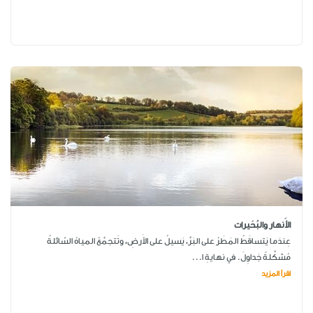
الأَنهار والبُحَيرات
عِندَما يَتساقَطُ المَطَرُ على البَرِّ، يَسيلُ على الأَرضِ، وتَتجمَّعُ المياهُ السّائلةُ
مُشكِّلةً جَداوِلَ. في نهايةِ ا...
اقرأ المزيد