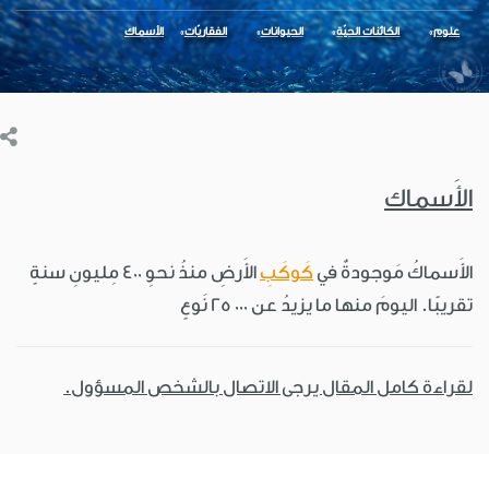
علوم
الكائنات الحيّة
الحيوانات
الفقاريّات
الأسماك
الأَسماك
الأَسماكُ مَوجودةٌ في
كَوكَبِ
الأَرضِ منذُ نحوِ 400 مِليونِ سنةٍ
تقريبًا. اليومَ منها ما يزيدُ عن ٠٠٠ ٢٥ نَوعٍ
لقراءة كامل المقال يرجى الاتصال بالشخص المسؤول.