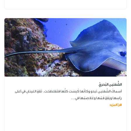
الشِّفنين البَحريّ
أسماكُ الشِّفنينِ تَبدو وكأنّها كُبِسَت كلُّها فتَفلطَحَت. تَقَعُ العَينانِ في أعلى
رأسِها ويَقَعُ فَمُها وغَلاصِمُها في...
اقرأ المزيد