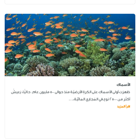
الأسماك
ظهرَت أولى الأسماك على الكرةِ الأرضيّة منذ حوالى 500 مليون عام. حاليًّا، يَعيشُ
أكثَر من 25000 نوع في المَجاري المائيّة،...
اقرأ المزيد