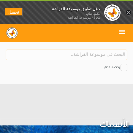
حمّل تطبيق موسوعة الفراشة
تحميل
×
مكتبة صائغ
مجاناً - موسوعة الفراشة
بحث متقدم
الأَسماك