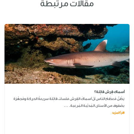
مقالات مرتبطة
أسماك قِرش قاتِلة؟
يَظُنُّ مُعظَمُ الناس أنّ أسماكَ القِرش مَلساءُ، قاتِلة سريعةُ الحركة ومُجهَّزة
بصُفوف من الأسنان المُدبَّبة المُرعِبة. ...
اقرأ المزيد