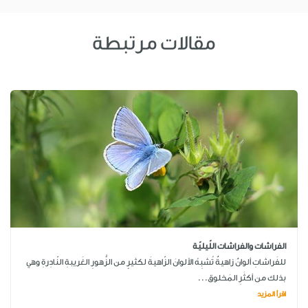
مقالات مرتبطة
الفراشات والفراشات اللّيليّة
للفَراشاتِ ألوانٌ زاهيةٌ تُشبِهُ الألوانَ الزّاهيةَ لكثيرٍ من الزُّهورِ الغَريبةِ النّادِرةِ وهي
بذلك من أكثَرِ المَخلوق...
اقرأ المزيد