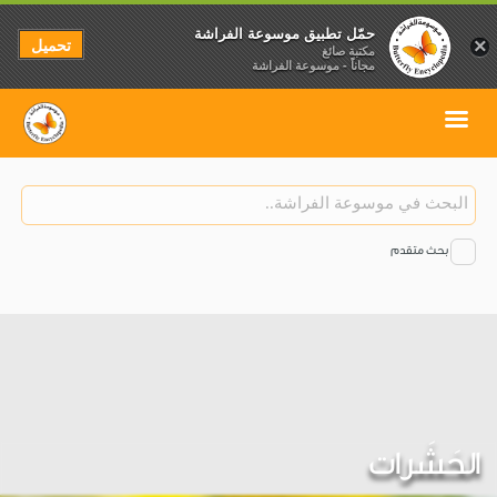
حمّل تطبيق موسوعة الفراشة
تحميل
×
مكتبة صائغ
مجاناً - موسوعة الفراشة
بحث متقدم
الحَشَرات