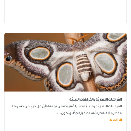
الفَراشات النهاريّة والفَراشات الليليّة
الفراشات النهاريّة والليليّة حشراتٌ فريدةٌ من نَوعها، لأنّ كلَّ جُزءٍ من جسمِها
مغطّى بآلاف الحراشف الصغيرة جدًّا. وتكون...
اقرأ المزيد