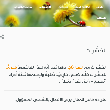
علوم
الكائنات الحيّة
الحيوانات
اللافقاريّات
مَفصِليّات الأرجُل
الحشرات
الحَشَرات
الحَشَراتُ منَ
الفَقاريّاتِ،
وهذا يَعني أنّه ليسَ لها عَمودٌ
فِقريٌّ.
للحَشَراتِ كلِّها كُسوةٌ خارِجيّةٌ صُلبةٌ ولجِسمِها ثلاثةُ أَجزاءٍ
رَئيسيّةٍ - رأسٌ، صَدرٌ، وبَطنٌ.
لقراءة كامل المقال يرجى الاتصال بالشخص المسؤول.