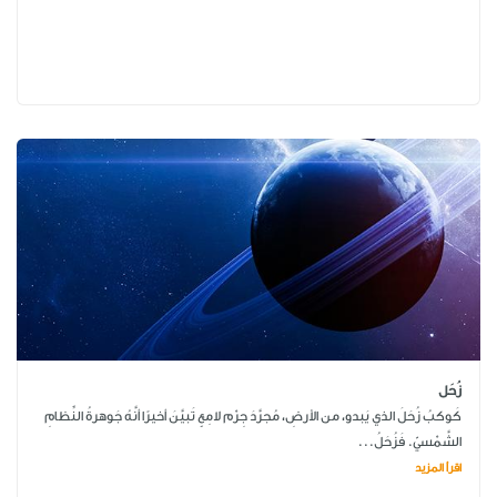
زُحَل
كَوكبُ زُحَلَ الذي يَبدو، من الأرضِ، مُجرَّدَ جِرْم لامِعٍ تَبيَّنَ أخيرًا أنَّهُ جَوهرةُ النِّظامِ
الشَّمْسيّ. فَزُحَلُ...
اقرأ المزيد