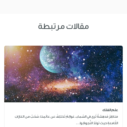
مقالات مرتبطة
علم الفلك
مَناظِرُ مُدهِشةٌ تُرى في السَّماءِ، عَوالِمُ تَختلِفُ عن عالَمِنا، سُحُبٌ من الغازاتِ
اللّامعةِ حيث تولَدُ النُّجومُ وا...