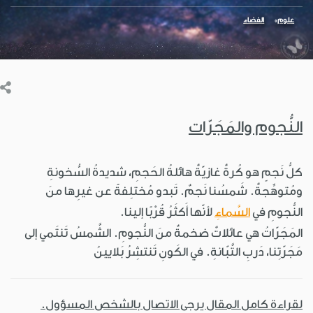
علوم
الفضاء
النُّجوم والمَجَرّات
كلُّ نَجمٍ هو كُرةٌ غازيّةٌ هائلةُ الحَجمِ، شديدةُ السُّخونةِ
ومُتوهِّجةٌ. شَمسُنا نَجمٌ. تَبدو مُختلِفةً عن غيرِها منَ
النُّجومِ في
السَّماءِ
لأنّها أَكثَرُ قُرْبًا إلينا.
المَجَرّاتُ هي عائلاتٌ ضخمةٌ منَ النُّجومِ. الشَّمسُ تَنتَمي إلى
مَجَرّتِنا، دَربِ التَّبّانةِ. في الكَونِ تَنتشِرُ بَلايينُ
لقراءة كامل المقال يرجى الاتصال بالشخص المسؤول.