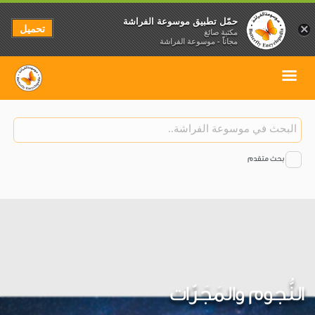
حمّل تطبيق موسوعة الفراشة
تحميل
×
مكتبة صائغ
مجاناً - موسوعة الفراشة
بحث متقدم
النُّجوم والمَجَرّات