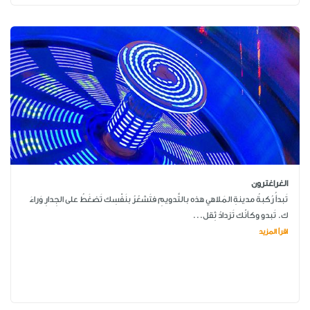
الغراغترون
تَبدأُ رُكبةُ مدينةِ المَلاهي هذه بالتَّدويمِ فتَشعُرُ بنَفْسِك تَضغَطُ على الجِدارِ وَراءَ
ك. تَبدو وكأنّك تَزدادُ ثِقل...
اقرأ المزيد