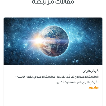
مقالات مرتبطة
كَوكَب الأَرض
إنّه البيتُ الوحيدُ الذي نَعرِفُه، لكن هل هو البيتُ الوحيدُ في الكَونِ الوَسيعِ؟
لكَوكَبِ الأَرضِ أَشياءُ مُشترَكةٌ كثير...
اقرأ المزيد