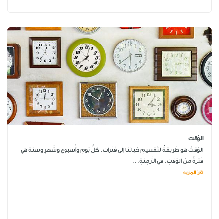
الوَقت
الوَقتُ هو طَريقةٌ لتَقسيمِ حَياتِنا إلى فَتَراتٍ. كلُّ يَومٍ وأُسبوعٍ وشَهرٍ وسنةٍ هي
فَترةٌ منَ الوَقتِ. في الأَزمِنةِ...
اقرأ المزيد