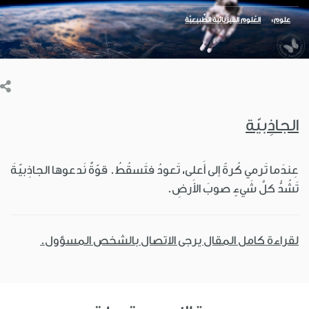
علوم
العُلوم الفيزيائية الطَّبيعيّة
الجاذِبيّة
عِندَما تَرمي كُرةً إلى أَعلى، تَعودُ فتَسقُطُ. قوّةٌ نَدعوها الجاذِبيّةَ
تَشُدُّ كلَّ شَيءٍ صوبَ الأَرضِ.
لقراءة كامل المقال يرجى الاتصال بالشخص المسؤول.