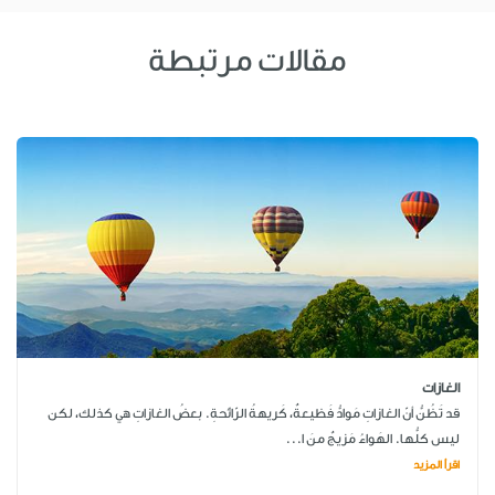
مقالات مرتبطة
الغازات
قد تَظُنُّ أنّ الغازاتِ مَوادُّ فَظيعةٌ، كَريهةُ الرّائحةِ. بعضُ الغازاتِ هي كذلك، لكن
ليس كلُّها. الهَواءُ مَزيجٌ منَ ا...
اقرأ المزيد