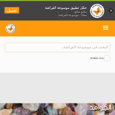
حمّل تطبيق موسوعة الفراشة
تحميل
×
مكتبة صائغ
مجاناً - موسوعة الفراشة
بحث متقدم
الجَوامِد