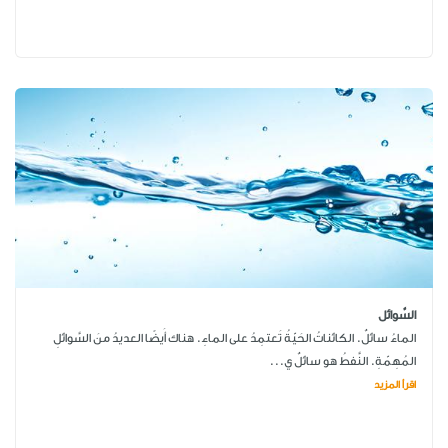
السَّوائل
الماءُ سائلٌ. الكائناتُ الحَيّةُ تَعتمِدُ على الماءِ. هناك أَيضًا العديدُ منَ السَّوائلِ
المُهِمّةِ. النَّفطُ هو سائلٌ ي...
اقرأ المزيد