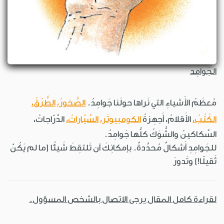
الجَوامِد
مُعظَمُ الأَشياءِ التي نَراها حولَنا جَوامِدُ.
الصُّخورُ،
الطُّرُقُ،
الكُتُبُ،
الأَقلامُ، أَجهِزةُ
الكومبيوتَر،
السَّيّاراتُ،
الدَّرّاجاتُ،
السَّكاكينُ والشُّوَكُ كلُّها جَوامِدُ.
للجَوامِدِ أَشكالٌ مُحدَّدةٌ. بإمكانِكَ أن تَلتقِطَ شَيئًا (ما لم يَكُنْ
ثَقيلًا!) وتَدورَ
لقراءة كامل المقال يرجى الاتصال بالشخص المسؤول.