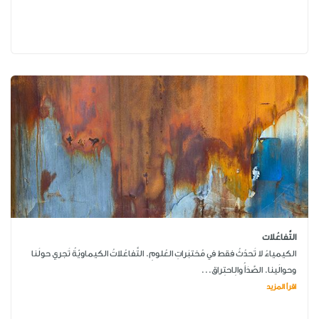
التَّفاعُلات
الكيمياءُ لا تَحدُثُ فقط في مُختبَراتِ العُلومِ. التَّفاعُلاتُ الكيماويّةُ تَجري حولَنا
وحوالَينا. الصَّدَأُ والِاحتِراق...
اقرأ المزيد