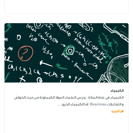
الكيمياء
الكيمياء هي علم المادّة. يدرس العلماء الموادّ الكيماويّة من حيث الخواصّ
و التفاعلات Reactions. أمّا الكيمياء الحيو...
اقرأ المزيد