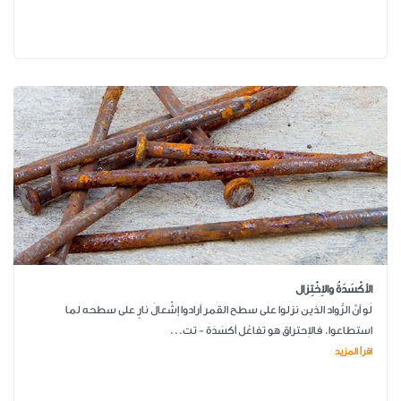
الأكْسَدَةُ والاِخْتِزال
لَو أنَّ الرُّواد الذين نزلوا على سطح القمر أرادوا إشْعالَ نارٍ على سطحه لما
استطاعوا. فالاِحتراق هو تفاعُل أكسَدَة - تت...
اقرأ المزيد