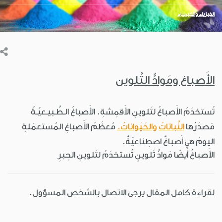
الفيزياء والكيمياء
الأَصباغ ومَوادُّ التَّلوين
تُستخدَمُ الأَصباغُ لتَلوينِ الأَقمِشةِ. الأَصباغُ الـطَّـبيـعيّـةُ
مَصدَرُها
النَّباتاتُ
والحَيَواناتُ.
مُعظَمُ الأَصباغِ المُستعمَلةِ
اليومَ هي أَصباغٌ اصطِناعيّةٌ.
الأَصباغُ أَيضًا مَوادُّ تَلوينٍ تُستخدَمُ لتَلوينِ الحِبرِ
لقراءة كامل المقال يرجى الاتصال بالشخص المسؤول.