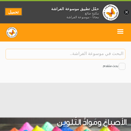
حمّل تطبيق موسوعة الفراشة
تحميل
×
مكتبة صائغ
مجاناً - موسوعة الفراشة
بحث متقدم
الأَصباغ ومَوادُّ التَّلوين