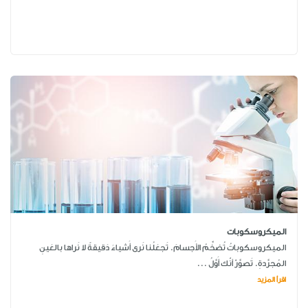
الميكروسكوبات
الميكروسكوباتُ تُضخِّمُ الأَجسامَ. تَجعَلُنا نَرى أَشياءَ دَقيقةً لا نَراها بالعَينِ
المُجرَّدةِ. تَصوَّرْ أنّك أَوَّلُ ...
اقرأ المزيد