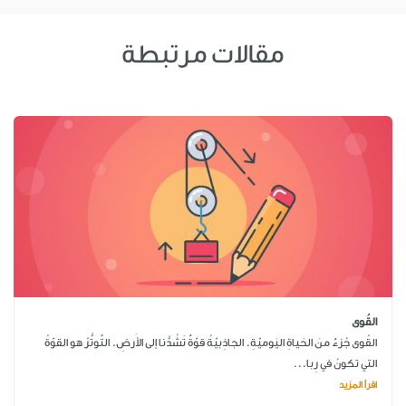
مقالات مرتبطة
القُوى
القُوى جُزءٌ منَ الحَياةِ اليَوميّةِ. الجاذِبيّةُ قوّةٌ تَشُدُّنا إلى الأَرضِ. التَّوتُّرُ هو القوّةُ
التي تكونُ في رِبا...
اقرأ المزيد