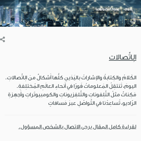
علوم
علوم التِّكنولوجيا
الِاتِّصالات
الكَلامُ والكِتابةُ والإشاراتُ باليَدَينِ كلُّها أَشكالٌ منَ الِاتِّصالاتِ.
اليومَ، تَنتقِلُ المَعلوماتُ فَورًا في أَنحاءِ العالَمِ المُختلِفةِ.
مَكِناتٌ مثلُ التِّلِفوناتِ والتِّلفِزيوناتِ والكومبيوتَراتِ وأَجهِزةِ
الرّاديو، تُساعِدُنا في التَّواصُلِ عبرَ مَسافاتٍ
لقراءة كامل المقال يرجى الاتصال بالشخص المسؤول.