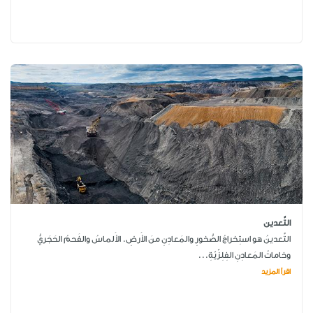
التَّعدين
التَّعدينُ هو استِخراجُ الصُّخورِ والمَعادِنِ منَ الأَرضِ. الأَلماسُ والفَحمُ الحَجَريُّ
وخاماتُ المَعادِنِ الفِلِزّيّةِ...
اقرأ المزيد