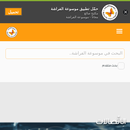
حمّل تطبيق موسوعة الفراشة
تحميل
×
مكتبة صائغ
مجاناً - موسوعة الفراشة
بحث متقدم
الِاتِّصالات