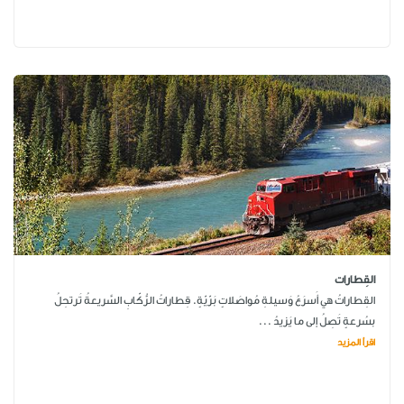
القِطارات
القِطاراتُ هي أَسرَعُ وَسيلةِ مُواصَلاتٍ بَرّيّةٍ. قِطاراتُ الرُّكّابِ السَّريعةُ تَرتحِلُ
بسُرعةٍ تَصِلُ إلى ما يَزيدُ ...
اقرأ المزيد