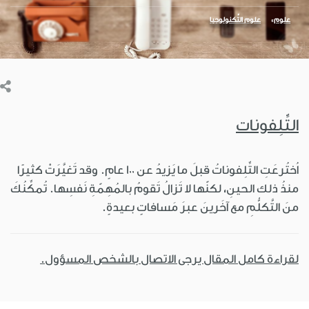
علوم
علوم التِّكنولوجيا
التِّلِفونات
اُختُرعَتِ التِّلِفوناتُ قبلَ ما يَزيدُ عن 100 عامٍ. وقد تَغيَّرَتْ كثيرًا
منذُ ذلك الحينِ، لكنّها لا تَزالُ تَقومُ بالمُهِمّةِ نَفسِها. تُمكِّنُكَ
منَ التَّكلُّمِ مع آخَرينَ عبرَ مَسافاتٍ بعيدةٍ.
لقراءة كامل المقال يرجى الاتصال بالشخص المسؤول.