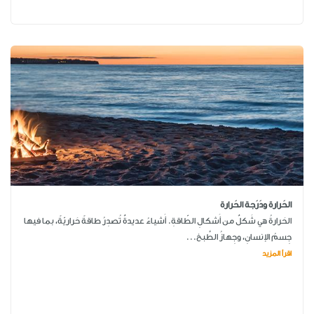
الحَرارة ودَرَجة الحَرارة
الحَرارةُ هي شَكلٌ من أَشكالِ الطّاقةِ. أَشياءُ عديدةٌ تُصدِرُ طاقةً حَراريّةً، بما فيها
جِسمُ الإنسانِ، وجِهازُ الطَّبخ...
اقرأ المزيد