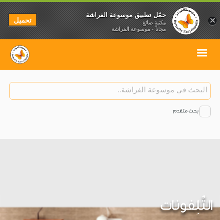
حمّل تطبيق موسوعة الفراشة
تحميل
×
مكتبة صائغ
مجاناً - موسوعة الفراشة
بحث متقدم
التِّلِفونات