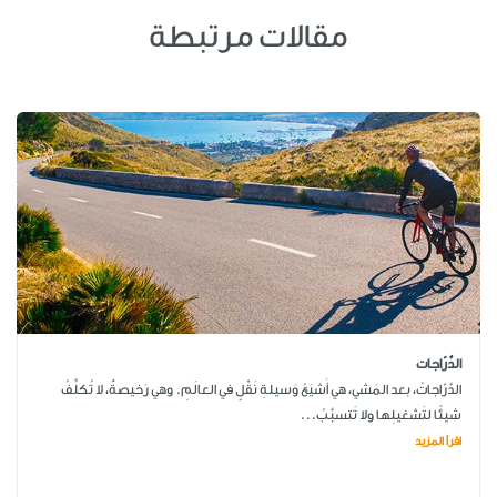
مقالات مرتبطة
الدَّرّاجات
الدَّرّاجاتُ، بعد المَشي، هي أَشيَعُ وَسيلةِ نَقْلٍ في العالَمِ. وهي رَخيصةٌ، لا تُكلِّفُ
شيئًا لتَشغيلِها ولا تَتسبَّبُ...
اقرأ المزيد