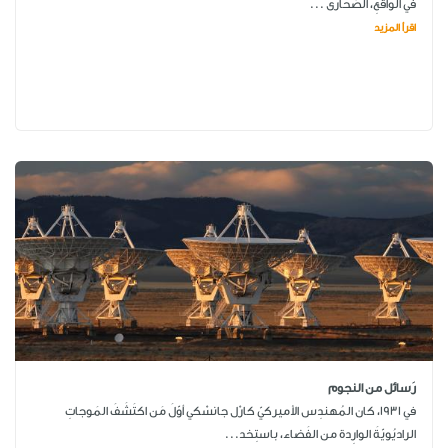
في الواقعِ، الصَّحارى ...
اقرأ المزيد
رَسائل من النجوم
في 1931، كان المُهندِس الأميركيّ كارْل جانسْكي أوّلَ مَن اكتَشَفَ المَوجاتِ
الراديُويّةَ الوارِدة من الفَضاء، باستِخد...