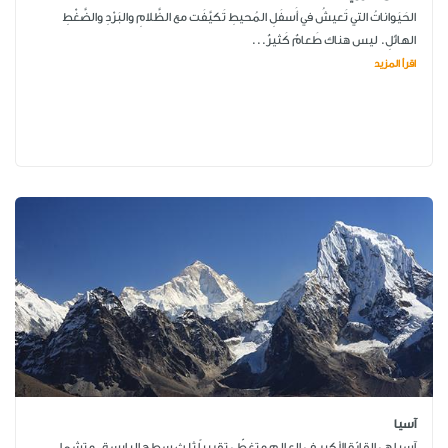
الحَيَواناتُ التي تَعيشُ في أَسفَلِ المُحيطِ تَكيَّفَت مع الظَّلامِ والبَرْدِ والضَّغْطِ
الهائلِ. ليس هناك طَعامٌ كَثيرٌ...
اقرأ المزيد
آسيا
آسيا هي القارّة الأكبر في العالم و تغطّي تقريباً ثلث سطح اليابسة. و تشمل