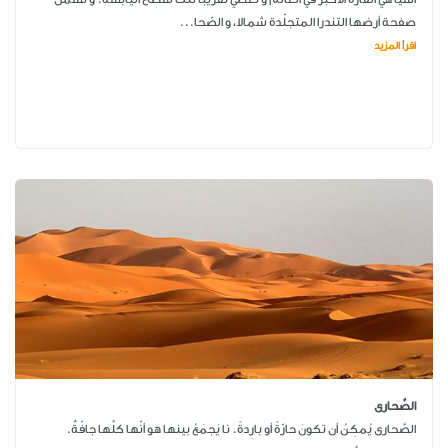
صفحة أرضها التندرا المتجلّدة شمالا، و الصّحا...
اقرأ المزيد
الصَّحارى
الصَّحارى يُمكِنُ أن تكونَ حارّةً أو بارِدةً. نا يَجمَعُ بينها هو أنّها كلَّها جافّةٌ.