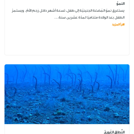
النموّ
يستغرق نموّ المُضغة الجنينيّة إلى طفل، تسعة أشهر داخل رَحِم الأمّ. ويستمرّ
الطفل بعد الولادة متناميًا لمدّة عشرين سنة...
اقرأ المزيد
النِّطاق الغَوريّ