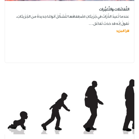
التَّفاعُلات والتَّغيُّرات
عندما تُعيدُ الذَّرّاتُ في جُزَيئاتٍ اصْطِفافَها لتُشكِّلَ أنواعًا جديدةً منَ الجُزَيئاتِ،
نَقولُ إنّه قد حَدَثَ تَفاعُل...
اقرأ المزيد