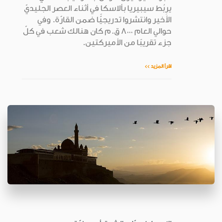
يربُط سيبيريا بألاسكا في أثناء العصر الجليديّ
الأَخير وانتشروا تدريجيًّا ضمن القارّة. وفي
حوالي العام 8000 ق.م كان هنالك شعب في كلّ
جزء تقريبًا من الأميركتين.
اقرأ المزيد >>