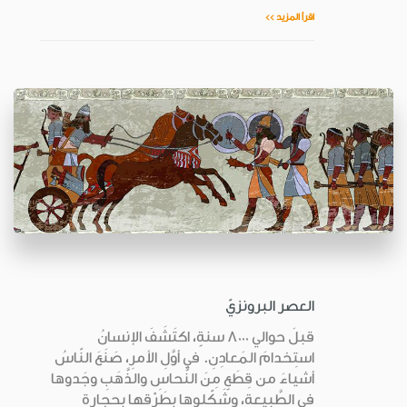
اقرأ المزيد >>
العصر البرونزيّ
قبلَ حوالي 8000 سنةٍ، اكتَشَفَ الإنسانُ
استِخدامَ المَعادِنِ. في أوَّلِ الأمرِ، صَنَعَ النّاسُ
أشياءَ من قِطَعٍ مِنَ النُّحاسِ والذَّهَبِ وجَدوها
في الطَّبيعةِ، وشَكّلوها بطَرْقِها بحِجارةٍ