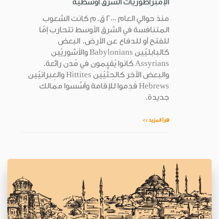
الإمبراطوريّات الشرق أوسطيّة
منذ حوالي العام 2000 ق.م كانت الشعوب
المتنافسة في الشرق الأوسط تتحارب إمّا
للفتح أو للدفاع عن الأرض. البعض
كالبابليّين Babylonians والأشوريّين
Assyrians كانوا يُقيمون في مُدن رائعة.
والبعض الآخر كالحِثِّيّين Hittites والعِبرانيّين
Hebrews قَدِموا للإقامة وأسَّسوا ممالك
جديدة.
اقرأ المزيد >>