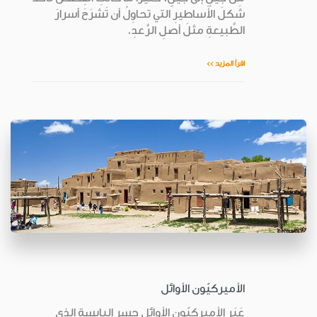
شَكلَ الأَساطيرِ التي تحاوِلُ أن تَشرَحَ أسرارَ
الطَّبيعةِ مثلَ أصلِ الرَّعدِ.
اقرأ المزيد >>
الأميركيّون الأوائل
عَبَر الأميركيّون الأوائل جسر اليابسة الذي