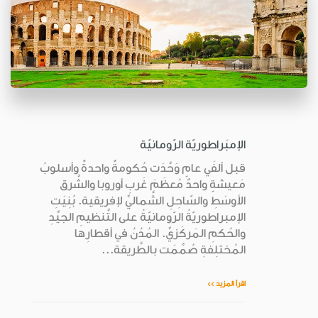
الإمبَراطوريّة الرّومانيّة
قبل ألفَي عامٍ وَحَّدَت حُكومةٌ واحدةٌ وأسلوبُ
مَعيشةٍ واحدٌ مُعظَمَ غَربِ أوروبا والشَّرق
الأوسَطِ والسّاحِلِ الشَّماليِّ لإفريقية. بُنِيَتِ
الإمبراطوريّةُ الرّومانيّةُ على التَّنظيمِ الجيِّدِ
والحُكمِ المَركَزيِّ. المُدُنُ في أقطارِها
المُختلِفةِ صُمِّمَت بالطَّريقة...
اقرأ المزيد >>