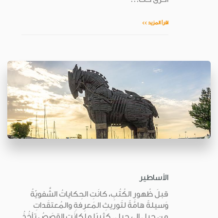
اقرأ المزيد >>
الأساطير
قبلَ ظُهورِ الكُتُبِ، كانَتِ الحِكاياتُ الشَّفويّةُ
وَسيلةً هامّةً لتَوريثِ المَعرِفةِ والمُعتقَداتِ
من جيلٍ إلى جيلٍ. كثيرًا ما كانَتِ القِصَصُ تأخُذُ