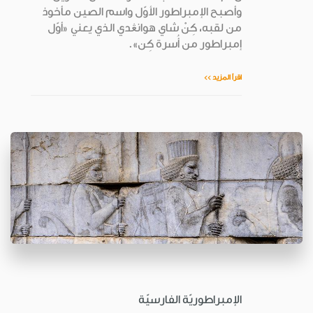
وأصبح الإمبراطور الأوّل واسم الصين مأخوذ
من لقبه، كِنْ شاي هوانڠدي الذي يعني «أوّل
إمبراطور من أُسرة كِن».
اقرأ المزيد >>
الإمبراطوريّة الفارسيّة