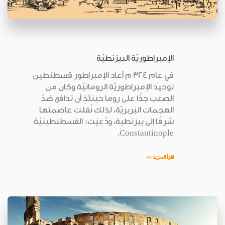
الإمبراطوريّة البيزنطيّة
في عام 324 م أعاد الإمبراطور قسطنطين
توحيد الإمبراطوريّة الرومانيّة وكان من
الصعب جدًّا على روما حينئذٍ أن تدافع ضدّ
الهجمات البَربريّة، لذلك نُقلت عاصمتها
شرقًا إلى بيزنطية، ودُعِيَت: القسطنطينيّة
Constantinople.
اقرأ المزيد >>