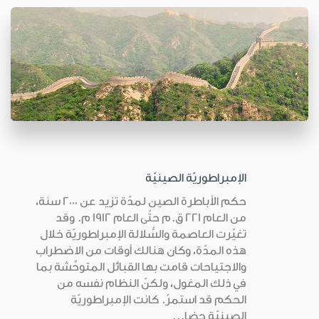
الإمبراطوريّة الصينيّة
حكم الأباطرة الصين لمدّة تزيد عن 2000 سنة،
من العام 221 ق.م حتّى العام 1912 م. وقد
تغيّرت العاصمة والسُّلالة الإمبراطوريّة خلال
هذه المدّة، وكان هنالك أوقات من الاضطراب
والاجتياحات قامت بها القبائل المتوحِّشة بما
في ذلك المغول، ولكنّ النظام نفسه من
الحكم قد استمرّ. كانت الإمبراطوريّة
الصينيّة حضا...