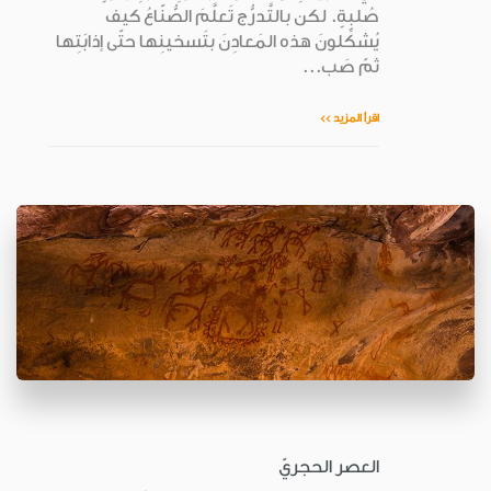
صُلبةٍ. لكن بالتَّدرُّج تَعلَّمَ الصُّنّاعُ كيف
يُشكِّلونَ هذه المَعادِنَ بتَسخينِها حتّى إذابَتِها
ثمّ صَب...
اقرأ المزيد >>
العصر الحجريّ