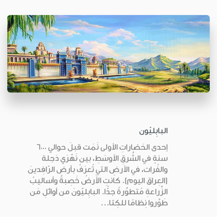
البابِليّون
إحدى الحَضاراتِ الأولى نَمَت قبلَ حوالي 6000
سنةٍ في الشَّرقِ الأوسَطِ، بين نَهْرَي دَجلة
والفُرات، في الأرضِ التي تُعرَفُ بأرضِ الرّافِدينَ
(العِراق اليوم). كانتِ الأَرضُ خَصِبةً وأساليبُ
الزِّراعةِ مُتطوِّرةً جدًّا. البابِليّونَ من أوائلِ مَن
طَوَّروا نِظامًا للكِتا...