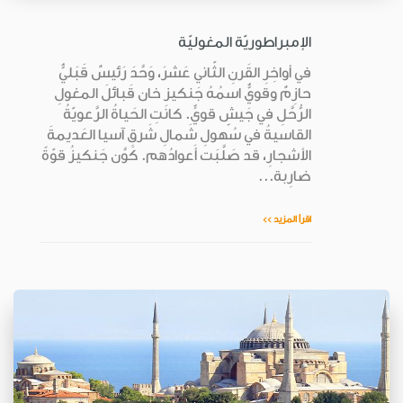
الإمبراطوريّة المغوليّة
في أواخِرِ القَرنِ الثّاني عَشرَ، وَحَّدَ رَئيسٌ قَبَليٌّ
حازِمٌ وقويٌّ اسمُهُ جَنكيز خان قَبائلَ المغولِ
الرُّحَّلِ في جَيشٍ قويٍّ. كانَتِ الحَياةُ الرَّعويّةُ
القاسيةُ في سُهولِ شَمالِ شَرقِ آسيا العَديمةَ
الأشجارِ، قد صَلَّبَت أَعوادُهم. كَوَّن جَنكيزُ قوّةً
ضارِبة...
اقرأ المزيد >>