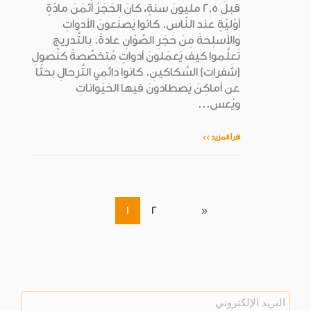
قبلَ 2,5 مليونَ سنةٍ، كانَ الحَجَرُ أَثمَنَ مادّةٍ
أوّليّةٍ عند النّاسِ. كانوا يَصنَعونَ الأدواتِ
والأَسلِحةَ مِنَ حَجَرِ الصَّوّانِ عادةً. بالتَّدريجِ
تَعلَّموا كيف يَعمَلونَ أدواتٍ مُتخصِّصةً كنُصولِ
(شَفرات) السَّكاكينِ. كانوا دائمي التَّرحالِ بحثًا
عن أماكِنَ يَصطادونَ فيها الحَيَواناتِ
ويُعس...
اقرأ المزيد >>
1
2
»