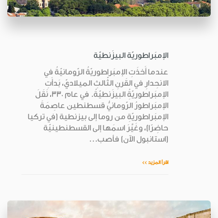
الإمبَراطوريّة البيزَنطيّة
عندما أَخذَتِ الإمبَراطوريّةُ الرّومانيّةُ في
الانحِدارِ في القَرنِ الثّالثِ الميلاديّ، بَدأَتِ
الإمبَراطوريّةُِ البيزَنطيّةُ. في عام 330، نَقَلَ
الإمبَراطورُ الرّومانيُّ قسطنطين عاصِمَةَ
الإمبَراطوريّةِ من روما إلى بيزنطية (في تركيا
حاضِرًا)، وغَيَّرَ اسمَها إلى القسطنطينيّة
(استانبول الآن) فأصب...
اقرأ المزيد >>