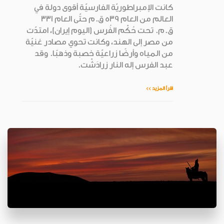
كانت الإمبراطوريّة الفارسيّة أقوى دولة في
العالم من العام 539 ق.م حتّى العام 331
ق.م. تحت حُكْم الفُرس (اليوم إيران)، امتدّت
من مصر إلى الهند، وكانت تحوي مصادر غنيّة
من المياه وأرضًا زراعيّة خصبة وذهبًا. وقد
عبد الفرس إله النار زرادَشْت.
اقرأ المزيد >>