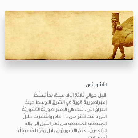
الآشوريّون
قبلَ حوالي ثلاثةِ آلافِ سنةٍ، بَدأَ تسلُّطُ
إمبَراطوريّةٍ قويّةٍ في الشَّرقِ الأوسطِ حيثُ
العراقُ الآن. تلك هي الإمبَراطوريّةُ الآشوريّةُ
التي دامَت أكثرَ من 300 عامٍ وانتَشَرت خلالَ
المِنطَقةِ المُحيطةِ من نهرِ النّيلِ إلى بِلادِ
الرّافِدينَ. فَتَحَ الآشوريّونَ بابلَ ودُوَلًا مُستقِلّةً
أُخرى كث...