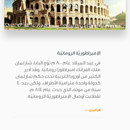
الإمبراطوريّة الرومانيّة
في عيد الميلاد عام 800 م توَّج البابا، شارلمان
ملك الفرانك إمبراطورًا رومانيًّا. وقد أُدير
الكثير من أوروبا الغربيّة تحت حكم شارلمان
كدولة واحدة مترامية الأطراف. ولكن بعد 40
سنة من موته، الذي حدث عام 814 م،
تقطّعت أوصال الإمبراطوريّة الرومانيّة.
اقرأ المزيد >>