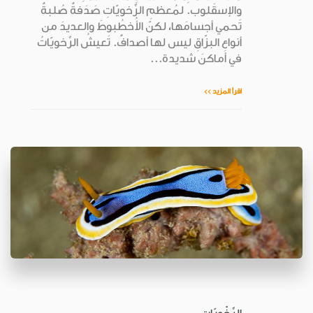
والإسقَلوب. لمُعظمِ الرِّخويّاتِ صَدَفةٌ صُلبةٌ
تَحمي أجسامَها، لكنّ الأُخطُبوطَ والعديدَ من
أنواعِ البزّاقِ ليس لها أصدافٌ. تَعيشُ الرِّخويّاتُ
في أماكنَ شديدة...
اقرأ المزيد >>