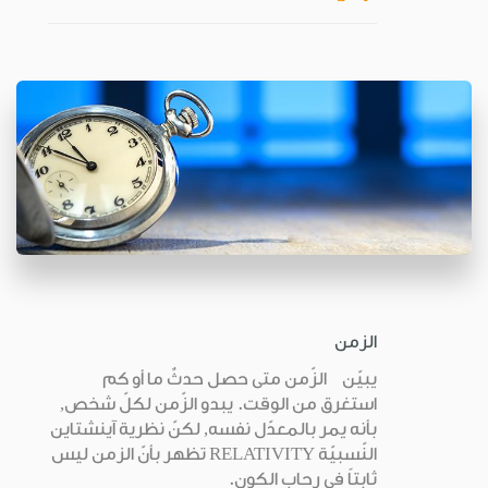
الزمن
يبيّن الزّمن متى حصل حدثٌ ما أو كم
استغرق من الوقت. يبدو الزّمن لكلّ شخص,
بأنه يمر بالمعدّل نفسه, لكنّ نظرية آينشتاين
النّسبيّة RELATIVITY تظهر بأنّ الزمن ليس
ثابتاً في رحاب الكون.