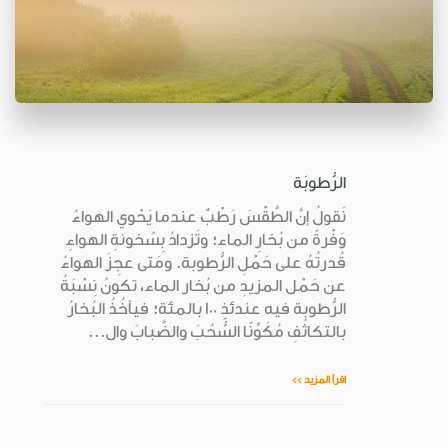
الرُّطوبَة
نَقولُ إنَّ الطَّقْسَ رَطْبٌ عندما يَحْوي الهواءُ
وَفْرةً من بُخارِ الماء؛ وتَزدادُ بِسُخونةِ الهواءِ
قُدرتُهُ على حَمْلِ الرُّطوبة. ومَتى عجِزَ الهواءُ
عن حَمْل المزيدِ من بُخار الماء، تكونُ نِسْبَةُ
الرُّطوبة فيه عندئذٍ 100 بالمئة؛ فيأخُذُ البُخارُ
بالتكاثُفِ مُكَوِّنًا السُّحُبَ والضَّبابَ وال...
اقرأ المزيد >>