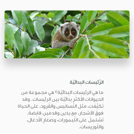
الرَّئيسات البِدائيّة
ما هي الرئيسات البِدائيّة؟ هي مجموعة من
الحيوانات الأَكثَر بِدائيّة بين الرئيسات. وقد
تَكيَّفَت، مثل النَّسانيس والقُرود، على الحياة
فوقَ الأشجار، مع يدَين وقدمَين قابِضة.
تَشتمِلُ على اللَّيمورات، وصغارِ الأَدغال،
واللّوريسات.