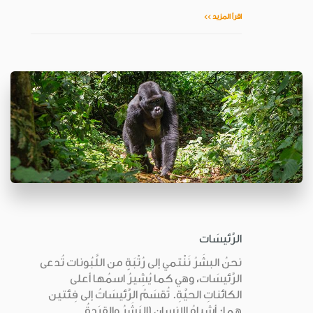
اقرأ المزيد >>
الرَّئيسَات
نحنُ البشَرُ نَنْتمي إلى رُتْبَةٍ من اللَّبُونات تُدعى
الرَّئيسَات، وهي كما يُشِيرُ اسمُها أعلى
الكائناتِ الحيَّةِ. تُقسَمُ الرَّئيسَاتُ إلى فِئتين
هما: أشباهُ الإنسان (البَشَرُ والقِرَدةُ