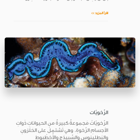
اقرأ المزيد >>
الرِّخويّات
الرِّخويّاتُ مَجموعةٌ كبيرةٌ من الحيواناتِ ذَواتِ
الأجسامِ الرِّخوةِ. وهي تَشتمِلُ على الحَلَزونِ
والبَطلينوسِ والسَّبيدَجِ والأُخطُبوطِ