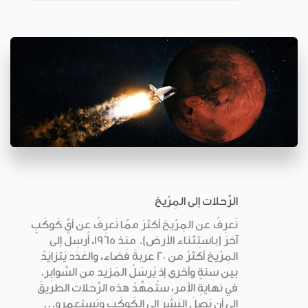
الرِّحلات إلى المِرّيخ
نَعرِفُ عن المِرّيخ أكثرَ ممّا نَعرِفُ عن أيِّ كَوكَبٍ
آخرَ (باستِثناء الأرض). منذ 1965، أُرسِلَ إلى
المِرّيخ أكثرُ من 20 عربةَ فَضاء، والعَدَد يَتزايَدُ
بين سنةٍ وأخرى إذ يُرسَلُ المَزيد من السَّوابِر.
في نهايةِ الأمر، ستُمهِّدُ هذه الرِّحلات الطريقَ
إلى أن يَصِلَ البَشَر إلى الكَوكَب ويَستعمِرو...