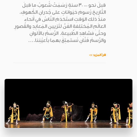
قبلَ نحو ٠٠٠ ٣٠ سنةٍ رَسَمَتْ شُعوبُ ما قبلَ
التّاريخِ رُسومَ حَيَواناتٍ على جُدرانِ الكُهوفِ.
منذُ ذلك الوَقتِ استَخدَمَ النّاسُ في أَنحاءِ
العالَمِ المُختلِفةِ الفَنَّ لتَزيينِ المَعابِدِ والقُصورِ
وحتّى مَشاهِدِ الطَّبيعةِ. الرَّسمُ بالأَلوانِ
والرَّسمُ فَنّانِ نَستمتِعُ بهما بأَعيُنِنا....
اقرأ المزيد >>