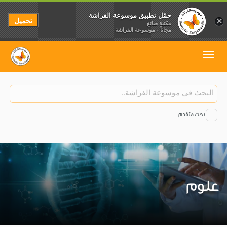
حمّل تطبيق موسوعة الفراشة
تحميل
×
مكتبة صائغ
مجاناً - موسوعة الفراشة
بحث متقدم
علوم