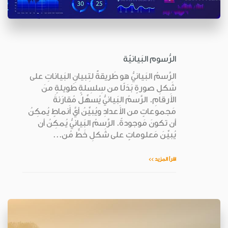
الرُّسوم البَيانيّة
الرَّسمُ البَيانيُّ هو طَريقةٌ لتِبيانِ البَياناتِ على
شَكلِ صورةٍ بَدَلًا من سِلسِلةٍ طَويلةٍ منَ
الأَرقامِ. الرَّسمُ البَيانيُّ يُسهِّلُ مُقارَنةَ
مَجموعاتٍ من الأَعدادِ ويُبيِّنُ أيَّ أَنماطٍ يُمكِنُ
أن تكونَ مَوجودةً. الرَّسمُ البَيانيُّ يُمكِنُ أن
يُبيِّنَ مَعلوماتٍ على شَكلِ خَطٍّ مُن...
اقرأ المزيد >>