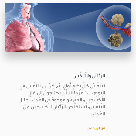
الرِّئتان والتَّنفُّس
تَتنفَّسُ كلَّ بِضعِ ثَوانٍ. يُمكِنُ أن تَتنفَّسَ في
اليَومِ ٠٠٠ ٢٠ مَرّةٍ! البَشَرُ يَحتاجونُ إلى غازِ
الأُكسِجينِ، الذي هو مَوجودٌ في الهَواءِ. خِلالَ
التَّنفُّسِ، تَستخلِصُ الرِّئتانِ الأُكسِجينَ منَ
الهَواءِ.
اقرأ المزيد >>