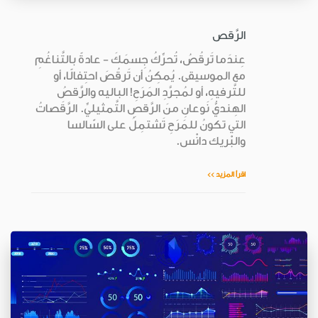
الرَّقص
عِندَما تَرقُصُ، تُحرِّكُ جِسمَكَ - عادةً بالتَّناغُمِ
مع الموسيقى. يُمكِنُ أن تَرقُصَ احتِفالًا، أو
للتَّرفيهِ، أو لمُجرَّدِ المَرَحِ! الباليه والرَّقصُ
الهِنديُّ نَوعانِ منَ الرَّقصِ التَّمثيليِّ. الرَّقَصاتُ
التي تكونُ للمَرَحِ تَشتمِلُ على السّالسا
والبْريك دانْس.
اقرأ المزيد >>