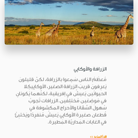
الزرافة والأوكاپي
مُعظَمُ الناس سَمِعوا بالزرافة، لكنْ قليلونَ
يَعرِفونَ قريبَ الزرافة الصغير، الأوكاپيكِلا
الحيوانَين يَعيشُ في إفريقية، لكنّهما يَكونانِ
في مَوضِعَين مُختلِفَين.الزرافات تَجوبُ
سُهولَ السَّڤانا والأحراج المكشوفة في
قُطعان صغيرة الأوكاپي يَعيشُ مُنفرِدًا ويَختبِئُ
في الغابات المَداريّة المَطيرة.
اقرأ المزيد >>