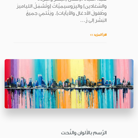
والسَّعَادين) والپرُوسيميَّاتُ (وتَشمَلُ اللياميرَ
وطُفولَ الأدغال والأيآيات). ويَنْتمي جميعُ
البَشَر إلى رُ...
اقرأ المزيد >>
الرَّسم بالأَلوان والنَّحت