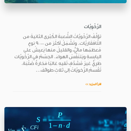
الرِّخْوِيَّات
تؤلِّفُ الرِّخْويَّاتُ الشُّعبةَ الكُبْرى الثانيةَ من
اللَّافَقَاريَّات. وتَشْمَلُ أكثَرَ من 000 90 نوعٍ
مُعظمُها مائيٌّ، والقليلُ منها يَعيشُ على
اليابِسةِ ويَتنَفَّسُ الهواءَ. الجِسْمُ في الرِّخْويَّات
طَرِيٌّ غيرُ مُشَدَّفٍ تَقيهِ غالبًا مَحَارةٌ صُلْبَة.
تُقْسمُ الرِّخويَّاتُ إلى ثلاثِ طوائفَ...
اقرأ المزيد >>