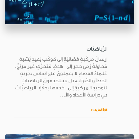
الرِّياضيّات
إرسالُ مركَبةٍ فضائيّةٍ إلى كوكَبٍ بَعيدٍ يُشبِهُ
مُحاولةَ رَمي حجرٍ إلى هَدفٍ مُتحرِّكٍ غيرِ مرئيٍّ.
عُلماءُ الفضاءِ لا يعملونَ على أساس تجربةِ
الخطأ و الصَّوابِ، بل يستخدمونَ الرياضياتِ
لتوجيهِ المركبةِ إلى هدفها بدقّةٍ. الرياضيّاتُ
هي دراسةُ الأعدادِ والأ...
اقرأ المزيد >>