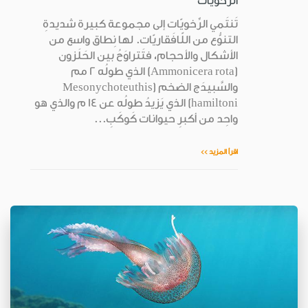
الرِّخْويّات
تَنتَمي الرِّخويّات إلى مجموعة كبيرة شديدةِ
التنوُّع من اللّافَقاريّات. لها نِطاق واسع من
الأشكال والأحجام، فتَتراوَحُ بين الحَلَزون
(Ammonicera rota) الذي طولُه 2 مم
والسَّبيدَج الضخم (Mesonychoteuthis
hamiltoni) الذي يَزيدُ طولُه عن 14 م والذي هو
واحِد من أكبرِ حيوانات كَوكَبِ...
اقرأ المزيد >>