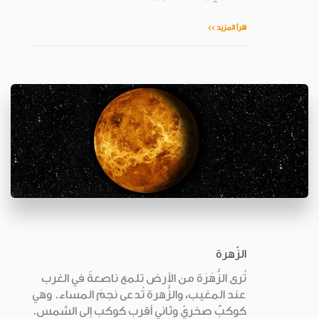
اقرأ المزيد >>
الزّهرة
تُرى الزُّهَرَة من الأرض تلمع ناصعةً في الغرب
عند المغيب، والزُّهرة تُدعى نجمَ المساء. وهي
كوكبٌ صخريّ وثاني أقرب كوكب إلى الشمس.