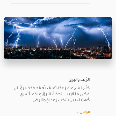
الرَّعد والبَرق
كلَّما سَمِعتَ رَعدًا، تَعرِفُ أنّه قد حَدَثَ بَرقٌ في
مَكانٍ ما قريبٍ. يَحدُثُ البَرقُ عِندَما تَسري
كَهرَباءُ بينَ سُحُبٍ رَعديّةٍ والأَرضِ.
اقرأ المزيد >>