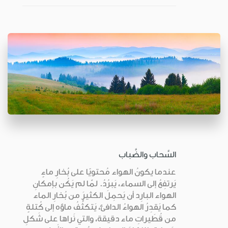
السَّحاب والضَّباب
عندما يكونُ الهواء مُحتويًا على بُخارِ ماءٍ
يَرتفِعُ إلى السماء، يَبرُدُ. لمّا لم يَكُن بإمكانِ
الهواء البارِد أن يَحمِلَ الكثيرَ من بُخارِ الماء
كما يَقدِرُ الهواءُ الدافئ، يَتكثَّفُ ماؤه إلى كُتلةٍ
من قُطَيراتِ ماء دقيقة، والتي نَراها على شَكلِ