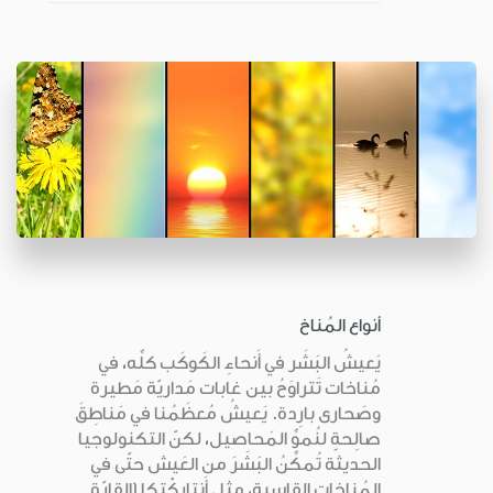
أنواع المُناخ
يَعيشُ البَشَر في أَنحاءِ الكَوكَب كلِّه، في
مُناخات تَتراوَحُ بين غابات مَداريّة مَطيرة
وصَحارى بارِدة. يَعيشُ مُعظَمُنا في مَناطِقَ
صالِحةٍ لنُموِّ المَحاصيل، لكنّ التكنولوجيا
الحديثة تُمكِّنُ البَشَرَ من العَيش حتّى في
المُناخات القاسية، مثل أَنتاركْتِكا (القارّة