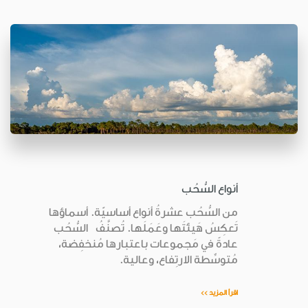
أنواع السُّحُب
من السُّحُب عشرةُ أنواع أساسيّة. أسماؤها
تَعكِسُ هَيئتَها وعَمَلَها. تُصنَّفُ السُّحُب
عادةً في مَجموعات باعتبارها مُنخفِضة،
مُتوسِّطة الارتِفاع، وعالية.
اقرأ المزيد >>