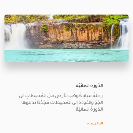
الدَّورة المائيّة
رِحلةُ مياهِ كَوكَبِ الأَرضِ منَ المُحيطاتِ إلى
الجَوِّ والعَودةُ إلى المُحيطاتِ مُجَدَّدًا نَدعوها
الدَّورةَ المائيّةَ.
اقرأ المزيد >>