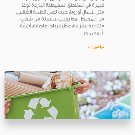
كبيرة في المَناطِق المُحيطيّة البارِدة نَوعًا
مثل شمالِ أوروبا، حيث تَصِلُ أنظِمةُ الطَّقس
من المُحيط. هذا يَجلِبُ سِلسِلةً من سُحُبٍ
مُتَتابِعة بسُرعة، مَطَرًا، رياحًا عاصِفة، أَشِعّةَ
شَمس، وز...
اقرأ المزيد >>