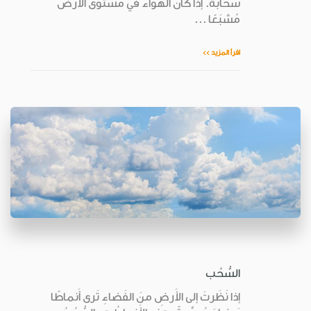
سَحابة. إذا كانَ الهواء في مُستوى الأَرض
مُشبَعًا ...
اقرأ المزيد >>
السُّحُب
إذا نَظَرتَ إلى الأَرضِ منَ الفَضاءِ تَرى أَنماطًا