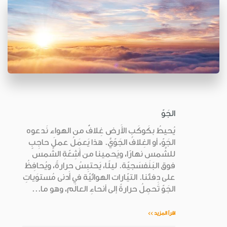
الجَوّ
يُحيطُ بكَوكَبِ الأَرض غِلافٌ من الهواء نَدعوه
الجَوّ، أو الغِلافَ الجَوّيَّ. هذا يَعمَلُ عملَ حاجِبٍ
للشَّمس نهارًا، ويَحمينا من أَشِعّةِ الشَّمس
فوق البَنَفسَجيّة. ليلًا، يَحتبِسُ حرارةً، ويُحافِظُ
على دِفئنا. التيّارات الهوائيّة في أَدنى مُستوَياتِ
الجَوّ تَحمِلُ حرارةً إلى أنحاءِ العالَم، وهو ما...
اقرأ المزيد >>