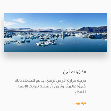
الحُمُوّ العالَميّ
دَرَجةُ حَرارةِ الأَرضِ تَرتفِعُ. يَدعو العُلَماءُ ذلك
حُموًّا عالَميًّا، ويَرَونَ أنّ سَبَبَه تَلويثُ الإنسانِ
للهَواءِ.
اقرأ المزيد >>