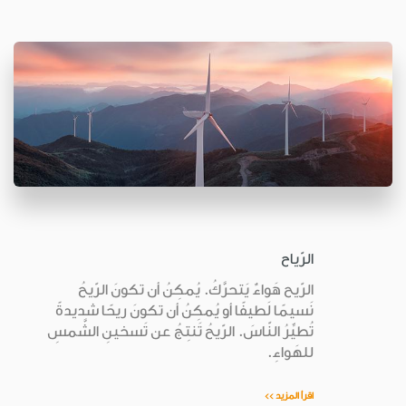
الرّياح
الرّيح هَواءٌ يَتحرَّكُ. يُمكِنُ أن تكونَ الرّيحُ
نَسيمًا لَطيفًا أو يُمكِنُ أن تكونَ ريحًا شديدةً
تُطيِّرُ النّاسَ. الرّيحُ تَنتِجُ عن تَسخينِ الشَّمسِ
للهَواءِ.
اقرأ المزيد >>