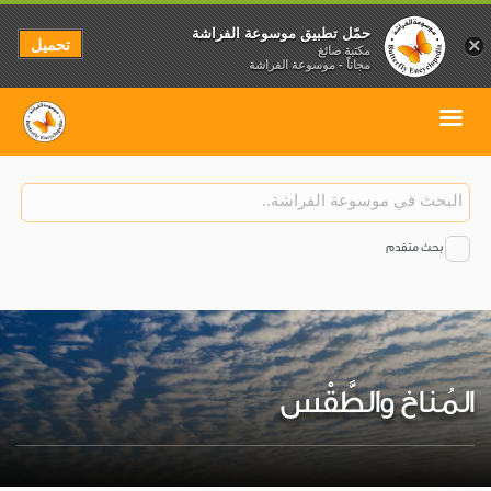
حمّل تطبيق موسوعة الفراشة
تحميل
×
مكتبة صائغ
مجاناً - موسوعة الفراشة
بحث متقدم
المُناخ والطَّقْس