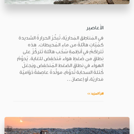
الأَعاصير
في المَناطِق المَداريّة، تُبخِّرُ الحرارةُ الشديدة
كمّيّاتٍ هائلةً من ماءِ المُحيطات. هذه
تَتراكَمُ في أَنظِمةِ سُحُب هائلة تَتركَّزُ على
نِطاقٍ من ضَغطِ هواء مُنخفِض للغاية. يُدوِّمُ
الهواء في نِطاقِ الضغط المُنخفِض ويَجعَلُ
كُتلةَ السحابة تُدوِّمُ، مولِّدةً عاصِفةً دُوّاميّة
مَداريّة، أو إعصارً...
اقرأ المزيد >>