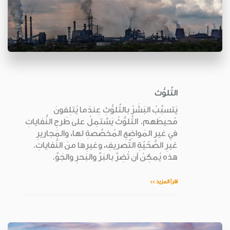
التَّلوُّث
يَتسبَّبُ البَشَرُ بالتَّلوُّثِ عِندَما يُتلِفونَ
مُحيطَهم. التَّلوُّثُ يَشتمِلُ على طَرحِ النُّفاياتِ
في غيرِ المَواضِعِ المُخصَّصةِ لها، والمَجاريرِ
غيرِ الصِّحّيّةِ التَّصريفِ، وغيرِها منَ النُّفاياتِ.
هذه يُمكِنُ أن تُضِرَّ بالبَرِّ والبَحرِ والجَوِّ.
اقرأ المزيد >>