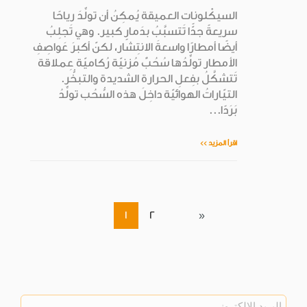
السيكْلونات العميقة يُمكِنُ أن تولِّدَ رياحًا
سريعةً جدًّا تَتسبَّبُ بدَمارٍ كبير. وهي تَجلِبُ
أيضًا أمطارًا واسعةَ الانتِشار، لكنّ أكبرَ عَواصِفِ
الأمطار تولِّدُها سُحُبٌ مُزنيّة رُكاميّة عِملاقة
تَتشكَّلُ بفِعلِ الحرارة الشديدة والتبخُّر.
التيّاراتُ الهوائيّة داخِلَ هذه السُّحُب تولِّدُ
بَرَدًا...
اقرأ المزيد >>
1
2
»