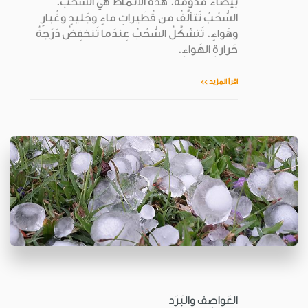
بَيضاءَ مُدوِّمةً. هذه الأَنماطُ هي السُّحُبُ.
السُّحُبُ تَتألَّفُ من قُطَيراتِ ماءٍ وجَليدٍ وغُبارٍ
وهَواءٍ. تَتشكَّلُ السُّحُبُ عِندَما تَنخفِضُ دَرَجةُ
حَرارةِ الهَواءِ.
اقرأ المزيد >>
العَواصِف والبَرَد