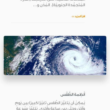
المُتجمِّدة الجنوبيّة). المُدُن و...
اقرأ المزيد >>
أَنظِمة الطَّقْس
يُمكِنُ أن يَتغيَّرَ الطَّقس تغيّرًا كبيرًا بين يَومٍ
وآخَرَ، وحتّى بين ساعةٍ وأُخرى. يَتغيَّرُ بسُرعة