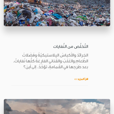
التَّخلُّص من النُّفايات
الجَرائدُ والأَكياسُ الپلاستيكيّةُ وفَضَلاتُ
الطَّعامِ والعُلَبُ والقَناني الفارِغةُ كلُّها نُفاياتٌ.
بعد طَرحِها في القُمامةِ، تؤخَذُ. إلى أَينَ؟
اقرأ المزيد >>