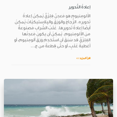
إعادةُ التَّدوير
الأَلومِنيوم هو مَعدِنٌ فِلِزّيٌّ يُمكِنُ إعادةُ
تَدويرِه. الزُّجاجُ والوَرَقُ والپلاستيكيّاتُ يُمكِنُ
أَيضًا إعادةُ تَدويرِها. عُلَبُ الشَّرابِ مَصنوعةٌ
منَ الأَلومِنيوم. يُمكِنُ أن يكونَ مَعدِنُها
الفِلِزّيُّ قد سَبَقَ أن استُخدِمَ وَرَقَ أَلومِنيوم، أو
أَغطيةَ عُلَبٍ، أو حتّى قِطعةً من ج...
اقرأ المزيد >>