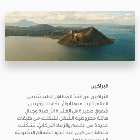
البَراكين
البَراكين من أشدِّ المَظاهِر الطبيعيّة في
العالَم إثارةً. منها أنواعٌ عِدّة، تَتراوَحُ بين
شُقوقٍ صغيرة في القِشرة الأَرضيّة وجِبالٍ
هائلة مَخروطيّةِ الشَّكل تَشكَّلَت من طَبَقات
عديدة من الحُمَم والرَّماد البُركانيّ. تَشكَّلَت
مُعظَمُ البَراكين عند حُدودِ الصَّفائح التِّكْتونيّة
المُتصادِمة منها...