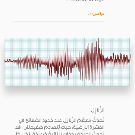
اقرأ المزيد >>
الزَّلازِل
تَحدُثُ مُعظَمُ الزَّلازل عند حُدودِ الصَّفائح في
القِشرة الأَرضيّة، حيث تَتصادَمُ صَفيحتان. قد
تُحدِثُ الحركة رَجَفاتٍ زِلزاليّةً ضعيفة، لكن إذا