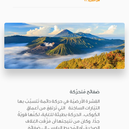
اقرأ المزيد >>
صَفائح مُتحرِّكة
القِشرة الأَرضيّة في حركة دائمة تَتسبَّبُ بها
التيّارات الساخِنة التي تَرتفِعُ من أعماقِ
الكَوكَب. الحركة بطيئة للغاية، لكنّها قويّةٌ
جدًّا. وكانَ من نَتيجتها أن مَزَّقَتِ الغِلاف
الصخريّ، أو المُحيط اليابِس، إلى صَفائحَ