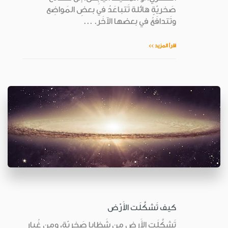
صَخريّةٍ هائلة تَتباعَدُ في بعضِ المَواضِع
وتَتدافَعُ في بعضها الآخَر. ...
اقرأ المزيد >>
كيف تَشكَّلَت الأَرْض
تَشكَّلَتِ الأَرض من شَظايا صَخريّة، ومن غُبار