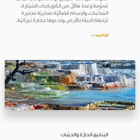
مُدوِّمة وعَدَدٌ هائلٌ من الكُوَيكِبات السَّيّارة،
المُذنَّبات، وأجسام فَضائيّة صَخريّة صغيرة
تَرتطِمُ أحيانًا بالأَرض ونَدعوها حِجارةً نَيزَكيّة.
اقرأ المزيد >>
اليَنابيع الحارّة والحَمّات