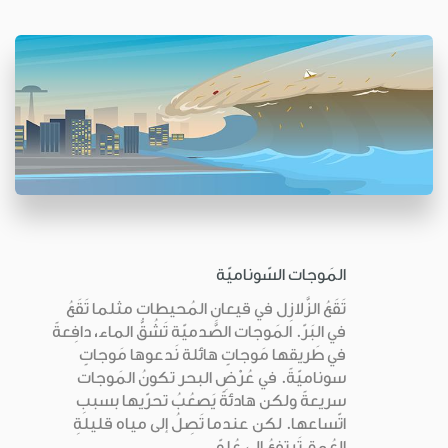
المَوجات السّوناميّة
تَقَعُ الزَّلازِل في قيعانِ المُحيطات مثلما تَقَعُ
في البَرّ. المَوجات الصَّدميّة تَشُقُّ الماء، دافِعةً
في طَريقها مَوجاتٍ هائلة نَدعوها مَوجاتٍ
سوناميّةً. في عُرْضِ البحر تكونُ المَوجات
سريعةً ولكن هادئةً يَصعُبُ تحرّيها بسببِ
اتّساعها. لكن عندما تَصِلُ إلى مياه قليلةِ
العُمق تَرتفِعُ إلى عُلوّ...