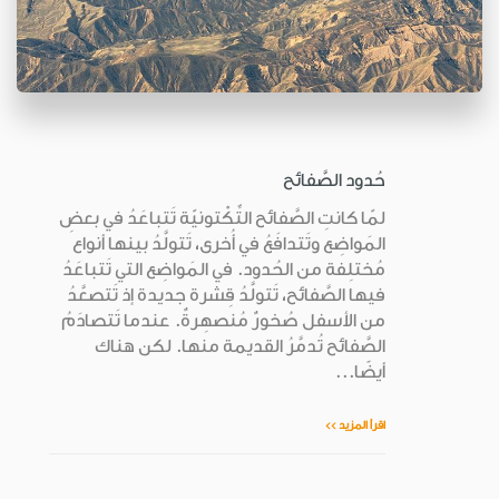
حُدود الصَّفائح
لمّا كانتِ الصَّفائح التِّكْتونيّة تَتباعَدُ في بعضِ
المَواضِع وتَتدافَعُ في أُخرى، تَتولَّدُ بينها أنواع
مُختلِفة من الحُدود. في المَواضِع التي تَتباعَدُ
فيها الصَّفائح، تَتولَّدُ قِشرة جديدة إذ تَتصعَّدُ
من الأسفل صُخورٌ مُنصهِرةٌ. عندما تَتصادَمُ
الصَّفائح تُدمَّرُ القديمة منها. لكن هناك
أيضًا...
اقرأ المزيد >>