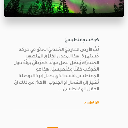
كَوكَب مِغنَطيسيّ
لُبُّ الأَرض الخارِجيّ المَعدِنيّ المائع في حركة
مُستمِرّة. هذا المَعدِن الفِلِزّيّ المُنصهِر
المُتحرِّك يَعمَلُ عملَ مولِّد كَهرَبائيّ يولِّدُ حول
الكَوكَب حَقلًا مِغنَطيسيًّا. هذا هو
المِغنَطيس نفْسه الذي يَجعَلُ إبرةَ البوصَلة
تُشيرُ إلى الشمال أو الجنوب. الأهمّ من ذلك أنّ
الحَقلَ المِغنَطيسيّ...
اقرأ المزيد >>