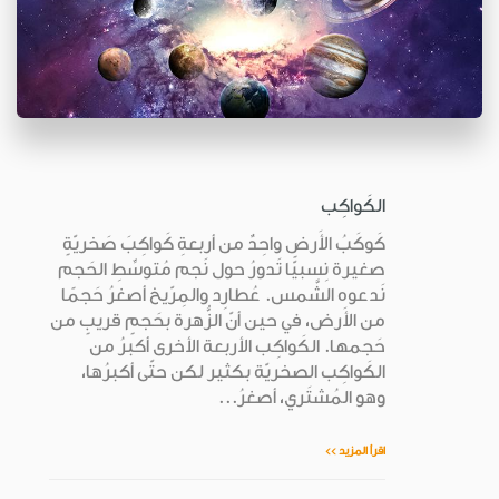
الكَواكِب
كَوكَبُ الأَرض واحِدٌ من أربعةِ كَواكِبَ صَخريّةٍ
صغيرة نِسبيًّا تَدورُ حول نَجم مُتوسِّطِ الحَجم
نَدعوه الشَّمس. عُطارِد والمِرّيخ أصغرُ حَجمًا
من الأَرض، في حين أنّ الزُّهرة بحَجمٍ قريبٍ من
حَجمها. الكَواكِب الأربعة الأخرى أكبرُ من
الكَواكِب الصخريّة بكثير لكن حتّى أكبرُها،
وهو المُشتَري، أصغرُ...
اقرأ المزيد >>