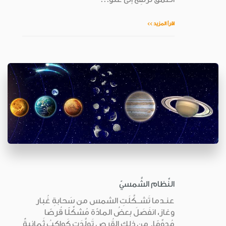
اقرأ المزيد >>
النِّظام الشَّمسيّ
عنـدما تَشــكَّلَتِ الشمس من سَحابةِ غُبار
وغاز، انفَصَلَ بعضُ المادّة مُشكِّلًا قُرصًا
مُدوِّمًا. من ذلك القُرص تَولَّدَت كَواكِبُ ثَمانيةٌ