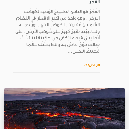
القَمَر
القَمَرُ هو التابِــع الطبيعيّ الوَحيد لكَوكَبِ
الأَرض. وهو واحِدٌ من أَكبرِ الأقمار في النظام
الشمسيّ مُقارَنةً بالكَوكَب الذي يَدورُ حوله،
ولجاذِبيّته تأثيرٌ كبيرٌ على كَوكَبِ الأَرض. على
أنّه ليسَ فيه ما يَكفي من جاذِبيّة ليَتشبَّثَ
بغِلاف جوّيّ خاصّ به، وهذا يَجعَلُه عالَمًا
مُختلِفًا الاختِل...
اقرأ المزيد >>