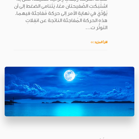
اشتَبَكَتِ الصَّفيحتان معًا، يَتَنامى الضغط إلى أن
يُؤدِّيَ في نهايةِ الأمر إلى حركة مُفاجئة فيهما.
هذه الحركة المُفاجئة الناتجة عن انفِلاتِ
التوتُّر ت...
اقرأ المزيد >>