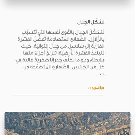
تشكُّل الجِبال
تَتشكَّلُ الجِبال بالقُوى نَفسِها التي تَتسبَّبُ
بالزَّلازِل. الصَّفائح المُتصادِمة تُغضِّنُ القِشرة
القارّيّة إلى سَلاسِلَ من جِبال التِوائيّة. حيث
تَتباعَدُ القِشرة الأَرضيّة، تَنزلِقُ أجزاءٌ منها
هابِطةً، وهو ما يُخلِّفُ جُدرانًا صَخريّةً عالية في
كلٍّ من الجانِبَين. الصُّهارة المُتصعِّدة من
ب...
اقرأ المزيد >>