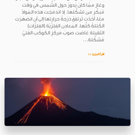
وغاز ممّا كانَ يَدورُ حول الشَّمس في وَقت
مُبكِّر من تشكُّلها. إذ اندَمَجَت هذه المَوادّ
معًا، أَخَذَت تَرتفِعُ دَرَجةُ حرارتها إلى أن انصَهَرَتِ
الكُتلةُ كلُّها. المَعادِن الفِلِزّيّة (الفِلِزّات)
الثقيلة غاصَت صوبَ مَركَزِ الكَوكَب الفَتيّ
مُشكِّلة...
اقرأ المزيد >>