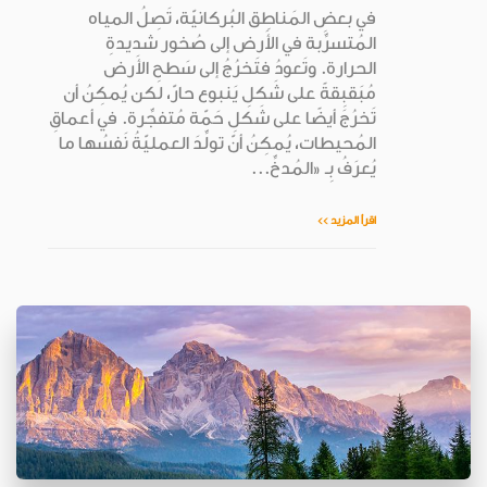
في بعضِ المَناطِق البُركانيّة، تَصِلُ المياه
المُتسرِّبة في الأَرض إلى صُخور شديدةِ
الحرارة. وتَعودُ فتَخرُجُ إلى سَطحِ الأَرض
مُبَقبِقةً على شَكلِ يَنبوع حارّ، لكن يُمكِنُ أن
تَخرُجَ أيضًا على شَكلِ حَمّة مُتفجِّرة. في أعماقِ
المُحيطات، يُمكِنُ أنّ تولِّدَ العمليّةُ نَفسُها ما
يُعرَفُ بِـ «المُدخِّ...
اقرأ المزيد >>