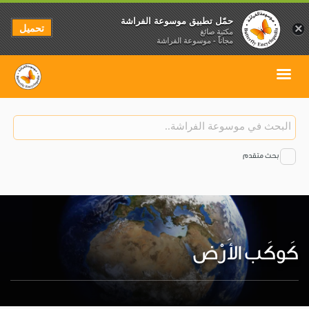
حمّل تطبيق موسوعة الفراشة
تحميل
×
مكتبة صائغ
مجاناً - موسوعة الفراشة
بحث متقدم
كَوكَب الأَرْض