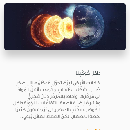
داخِل كَوكَبِنا
إذ كانتِ الأَرض تَبرُدُ، تَحوَّلَ مُعظَمُها إلى صَخر
صُلب. شَكَّلَت طَبَقاتٍ، واتّجَهَت أثقلُ المَوادّ
إلى مَركَزها، وأَحاطَ بالمَركَز دِثارٌ صَخريٌّ
وقِشرةٌ أرضيّة قَصِفة. التفاعُلات النَّوَويّة داخِلَ
الكَوكَب سَخَّنَتِ الصخور إلى دَرَجة تَفوقُ كثيرًا
نُقطةَ الانصِهار. لكنّ الضغطَ الهائلَ يُبقي...