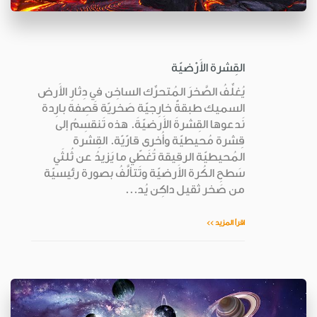
القِشرة الأَرْضيّة
يُغلِّفُ الصَّخرَ المُتحرِّك الساخِن في دِثارِ الأَرض
السميك طبقةٌ خارِجيّة صَخريّة قَصِفة بارِدة
نَدعوها القِشرةَ الأَرضيّةَ. هذه تَنقسِمُ إلى
قِشرة مُحيطيّة وأُخرى قارّيّة. القِشرة
المُحيطيّة الرقيقة تُغَطّي ما يَزيدُ عن ثُلثَي
سَطحِ الكُرة الأَرضيّة وتَتألَّفُ بصورة رئيسيّة
من صَخر ثقيل داكِن يُد...
اقرأ المزيد >>