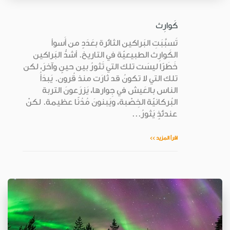
كَوارِث
تَسبَّبَتِ البَراكين الثائرة بعَدَدٍ من أَسوأ
الكَوارِث الطبيعيّة في التاريخ. أشدُّ البَراكين
خَطَرًا ليسَت تلك التي تَثورُ بين حينٍ وآخرَ، لكن
تلك التي لا تكونُ قد ثارَت منذ قُرون. يَبدَأُ
الناس بالعَيش في جِوارها، يَزرَعونَ التربة
البُركانيّة الخِصْبة، ويَبنونَ مُدُنًا عظيمة. لكنْ
عندئذٍ يَثورُ...
اقرأ المزيد >>