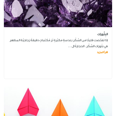
البِلَّورات
إذا تفحَّصت قليلًا من السُّكَّر بعدسةٍ مكبِّرةٍ تَرَ مُكَعّباتٍ دقيقةً زجاجيَّة المظهر
هي بلّورات السُّكَّر. الحجارةُ ال...
اقرأ المزيد