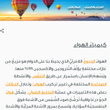
الفيزياء والكيمياء
الموادّ والبِنى
كيمياءُ الهواء
الهواءُ
الحيويُّ
اللامَرئيُّ الذي يحيطُ بنا على الدوام هو مزيجٌ مِن
غازات مختلفةٍ يؤلِّفُ النِّتروجين والأكسجين 99% منها.
ويُسْهِمُ الإنسانُ باستمرار عن طريق
التنفُّس
والأنشطةِ
الصناعية
المختلفة في تغيير تركيب
الهواء؛
وتعادِلُ
النباتاتُ
بعضَ هذه التغييرات في عمليَّة
التخليق الضوئي.
يشكِّلُ
هواءُ
الجوِّ دِرعًا واقيةً تُرَشِّحُ ضوءَ الشَّمْس من الأشعة فوق
البنفسجيَّة المؤذية، وتسمحُ بمرور الأشعةِ المرئيَّة والأشعةِ