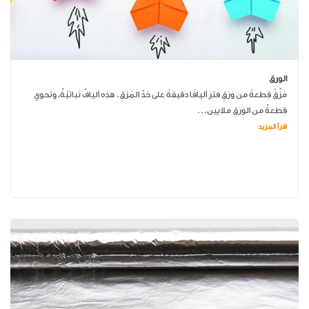
الورق
مَزِّقْ قِطعةً من وَرَقٍ فَترَ أليافًا دقيقةً على حَدِّ المَزقِ. هذه أليافٌ نَباتيّةٌ، وتَحوي
قِطعةٌ من الوَرَقِ ملايينَ...
اقرأ المزيد