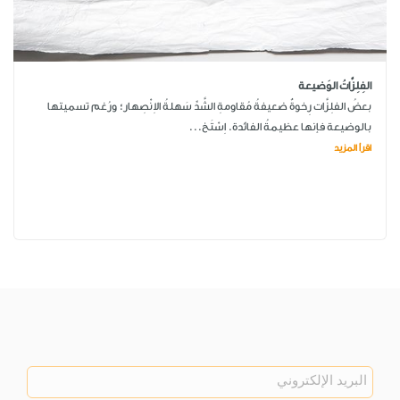
الفِلِزَّاتُ الوَضيعة
بعضُ الفلِزَّات رِخوةٌ ضعيفةُ مُقاومةِ الشَّدِّ سَهلةُ الاِنْصِهار؛ ورُغم تسميتها
بالوضيعة فإنها عظيمةُ الفائدة. اِسْتَخ...
اقرأ المزيد