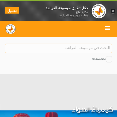
حمّل تطبيق موسوعة الفراشة
تحميل
×
مكتبة صائغ
مجاناً - موسوعة الفراشة
بحث متقدم
كيمياءُ الهواء