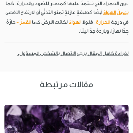
دون الحمراء التي نعتمدُ عليها كمصدرٍ للضوء والحرارة؛ كما
يَعملُ
الهواءُ
أيضًا كطبقةٍ عازلةٍ تمنع التدَنِّي أو الارتفاعَ الأقصى
في درجة
الحرارة.
فلولا
الهواءُ
لكانت الأرضُ كما
القمرُ -
حارَّةً
جِدًّا نهارًا، وباردةً جدًّا ليلًا.
لقراءة كامل المقال يرجى الاتصال بالشخص المسؤول.
مقالات مرتبطة