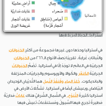
أستراليا: الحياة البرّيّة فيها
في أستراليا وحدَها دون غيرها مَجموعةٌ من أكثرِ
الحَيَواناتِ
والنَّباتاتِ غَرابةً. تقريبًا نِصفُ الأنواعِ الـ 266 من
الحَيَواناتِ
الجِرابيّةِ في العالَمِ لا توجَدُ إلّا في أستراليا. تَضُمُّ
الحَيَواناتُ
الجِرابيّةُ
الكَنڠَر
والكُوالا والأوپوسوم والجِرابيّات المنزلِقة
والبانديكوت.
خُلدُ الماءِ
وقُنفُذُ
النَّملِ
هما الثَّديّيانِ الوَحيدانِ
البَيّاضانِ ويعيشان أيضًا في أستراليا. تشَكُّلاتُ الأرضِ في
أستراليا كَثيرةُ
التَّنوّعِ.
في الشَّمالِ الشَّرقيِّ هناك
غاباتٌ
مَداريّةٌ
مَطيرةٌ تَجري فيها السُّيولُ ومُستنقَعاتٌ تَعيشُ فيها