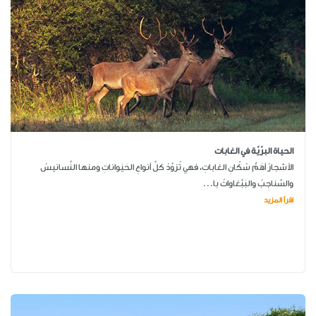
الحياة البرّيّة في الغابات
الأشجارُ أهَمُّ سُكّانِ الغاباتِ، فهي تُزوِّدُ كلَّ أنواعِ الحَيَواناتِ ومنها النَّسانيسُ
والسَّناجِبُ والبَبَّغاواتُ با...
اقرأ المزيد