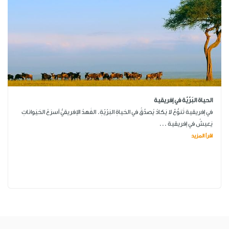
الحياة البَرّيّة في إفريقية
في إفريقية تَنوُّعٌ لا يَكادُ يُصدَّقُ في الحَياةِ البَرّيّةِ. الفَهدُ الإفريقيُّ أسرَعُ الحَيَواناتِ
يَعيشُ في إفريقية ...
اقرأ المزيد