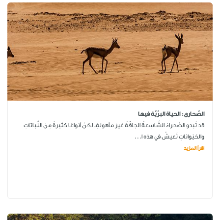
الصّحارى: الحياة البرّيّة فيها
قد تَبدو الصَّحراءُ الشّاسِعةُ الجافّةُ غيرَ مأهولةٍ، لكنّ أنواعًا كثيرةً مِنَ النَّباتاتِ
والحَيَواناتِ تَعيشُ في هذه ا...
اقرأ المزيد