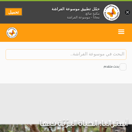
حمّل تطبيق موسوعة الفراشة
تحميل
×
مكتبة صائغ
مجاناً - موسوعة الفراشة
بحث متقدم
أستراليا: الحياة البرّيّة فيها