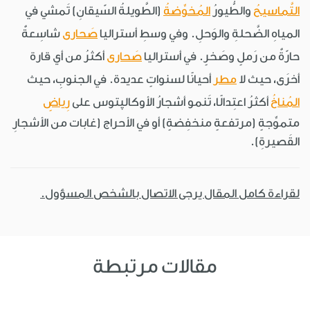
التَّماسيحُ
والطُّيورُ
المُخوِّضةُ
(الطَّويلةُ السّيقانِ) تَمشي في
المياهِ الضَّحلةِ والوَحلِ. وفي وسطِ أستراليا
صَحارى
شاسِعةٌ
حارّةٌ من رَملٍ وصَخرٍ. في أستراليا
صَحارى
أكثرُ من أي قارة
أخرَى، حيث لا
مطر
أحيانًا لسنواتٍ عديدة. في الجنوبِ، حيث
المُناخُ
أكثرُ اعتِدالًا، تَنمو أشجارُ الأوكالپتوس على
رِياضٍ
متموِّجةٍ (مرتفعةٍ منخفِضةٍ) أو في الأحراج (غابات من الأشجارِ
القَصيرةِ
).
لقراءة كامل المقال يرجى الاتصال بالشخص المسؤول.
مقالات مرتبطة