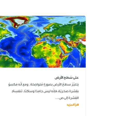
على سَطح الأرض
يَتغيَّرُ سطحُ الأرض بصورةٍ مُتواصِلة. ومع أنّه مَكسوّ
بقِشرة صخريّة، فإنّه ليسَ جامِدًا وساكنًا. تَنقسِمُ
القِشرة إلى ص...
اقرأ المزيد