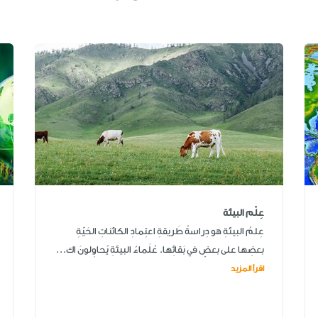
عِلْم البيئة
عِلمُ البيئةِ هو دِراسةُ طَريقةِ اعتِمادِ الكائناتِ الحَيّةِ
بعضِها على بعضٍ في بَقائِها. عُلَماءُ البيئةِ يُحاوِلونَ اك...
اقرأ المزيد