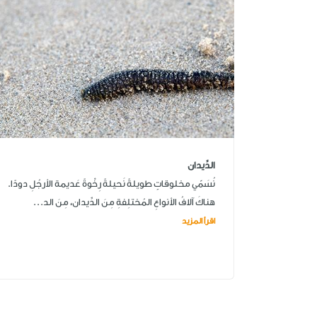
الدِّيدان
نُسَمّي مخلوقاتٍ طويلةً نَحيلةً رِخْوةً عَديمة الأرجُلِ دودًا.
هناكَ آلافُ الأنواعِ المُختلِفةِ مِنَ الدِّيدان، مِنَ الد...
اقرأ المزيد