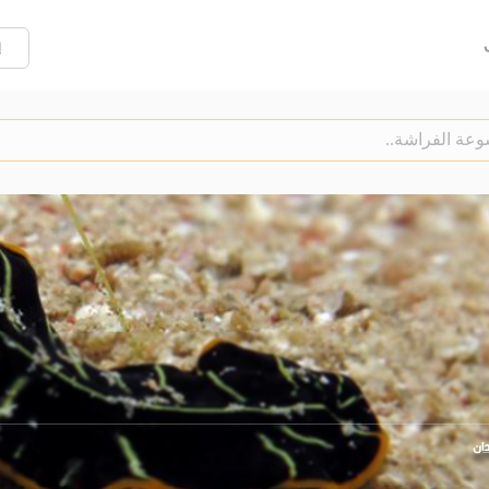
إ
دان