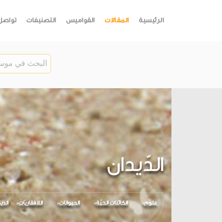
الرئيسية
المقالات
القواميس
التصنيفات
تواصل
الدّيدان
علوم
الكائنات الحيّة
الحيوانات
اللافقاريّات
الدي