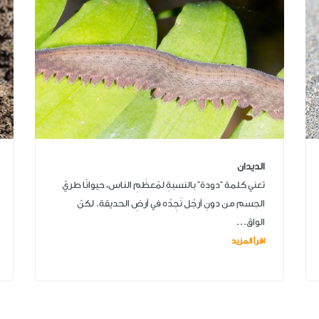
الديدان
تعني كلمة "دودة" بالنسبةِ لمُعظَمِ الناس، حيوانًا طريّ
الجسم من دونِ أرجُل نَجِدُه في أرضِ الحديقة. لكنّ
الواق...
اقرأ المزيد