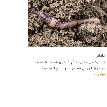
الدِّيدَان
إذا سِرتَ على شاطِىء البَحْرِ بَعْدَ الجَزْر، فقد تُشاهِدُ لَفائفَ
من الرَّمل المُوحِلِ أشبَهَ بمعجون أسنانٍ انبَثق من أ...
اقرأ المزيد