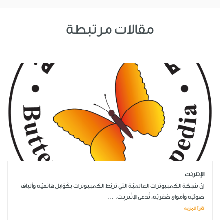
مقالات مرتبطة
الإنترنت
إنّ شبكة الكمبيوترات العالميّة التي تربُط الكمبيوترات بكَوَابل هاتفيّة وألياف
ضوئيّة وأمواج صُغريّة، تُدعى الإنْتَرنِت. ...
اقرأ المزيد