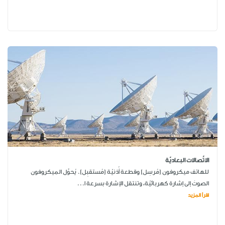
الاتّصالات البعاديّة
للهاتف ميكروفون (مُرسِل) وقطعة أُذنيّة (مُستقبِل). يُحوِّل الميكروفون
الصوتَ إلى إشارة كهربائيّة، وتنتقل الإشارة بسرعة ا...
اقرأ المزيد