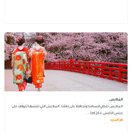
المَلابِس
المَلابِسُ تُغَطّي أَجسامَنا وتُحافِظُ على دِفئِنا. المَلابِسُ التي نَلبَسُها تَتوقَّفُ على
جِنسِ اللّابِسِ، ذَكَرٌ أم أ...
اقرأ المزيد