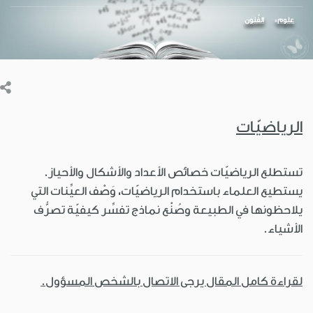
علوم
الفُنون
الرياضيّات
تستطلع الرياضيّات خصائص الأعداد والأشكال والأحياز.
يستطيع العلماء باستخدام الرياضيّات، وَصْف العيِّنات التي
يلاحظونها في الطبيعة وصُنْع نماذج تفسِّر كيفيّة تصرُّف
الأشياء.
لقراءة كامل المقال يرجى الاتصال بالشخص المسؤول.