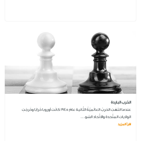
الحَرب الباردة
عندما انتَهَتِ الحَربُ العالَميّةُ الثّانية عامَ 1945 كانَت أوروبا خَرابًا وخَرجَتِ
الوِلايات المتَّحدة والاتِّحاد السّو...
اقرأ المزيد