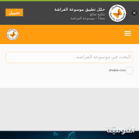
حمّل تطبيق موسوعة الفراشة
تحميل
×
مكتبة صائغ
مجاناً - موسوعة الفراشة
بحث متقدم
القوميّة