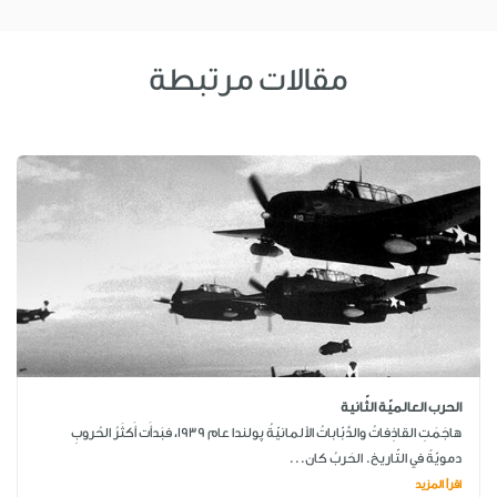
مقالات مرتبطة
الحرب العالميّة الثّانية
هاجَمَتِ القاذِفاتُ والدَّبّاباتُ الألمانيّةُ پولندا عام 1939، فبَدأَت أَكثَرُ الحُروبِ
دمويّةً في التّاريخ. الحَربُ كان...
اقرأ المزيد