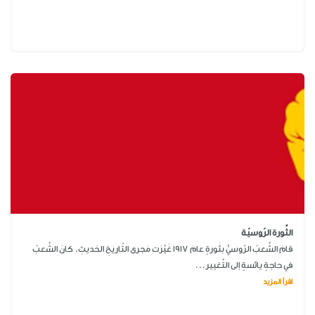
الثَّورة الرّوسيّة
قامَ الشَّعبُ الرّوسيُّ بثَورةٍ عامَ 1917 غَيَّرَت مَجرى التّاريخِ الحَديثِ. كانَ الشَّعبُ
في حاجةٍ يائسةٍ إلى التَّغيير...
اقرأ المزيد