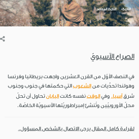
التاريخ
التاريخ المعاصر
الصراع الآسيويّ
في النصف الأوّل من القرن العشرين واجهت بريطانيا وفرنسا
وهولندا تحدِّيات من
الشعوب
التي حكمتها في جنوب وجنوب
شرق
آسيا.
وفي
الوقت
نفسه كانت
اليابان
تحاول أن تحلّ
محلّ الأوروبيّين وتُنشئ إمبراطوريّتها الآسيويّة الخاصّة.
لقراءة كامل المقال يرجى الاتصال بالشخص المسؤول.