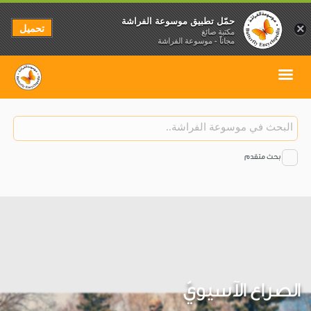
حمّل تطبيق موسوعة الفراشة
تحميل
×
مكتبة صائغ
مجاناً - موسوعة الفراشة
بحث متقدم
الصراع الآسيويّ