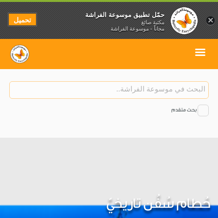
حمّل تطبيق موسوعة الفراشة
تحميل
×
مكتبة صائغ
مجاناً - موسوعة الفراشة
بحث متقدم
حُطام سُفُن تاريخيّ