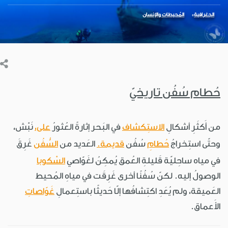
الجغرافية
المُحيطات والإنسان
حُطام سُفُن تاريخيّ
من أَكثَرِ أشكالِ
الاستِكشاف
في البَحر إثارةً العُثورُ
على،
نَبْش،
وحتّى استِخراجُ
حُطامِ
سُفُن
قديمة.
العَديد من
السُّفُن
غَرِقَ
في مياه ساحِليّة قَليلةِ العُمق يُمكِنُ لغَوّاصي
السْكوبا
الوصولُ إليه. لكنّ سُفُنًا أخرى غَرِقَت في مياهِ المُحيط
العَميقة، ولم يُعَدِ اكتِشافُها إلّا حَديثًا باستِعمالِ
غَوّاصاتِ
الأَعماق.