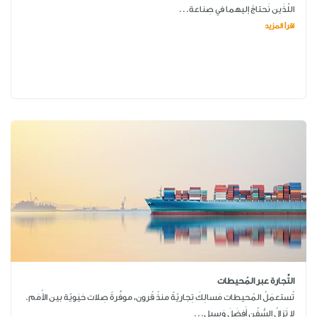
اللّذَين نَحتاجُ إليهما في صِناعة...
اقرأ المزيد
التِّجارة عبر المُحيطات
تُستعمَلُ المُحيطات مَسالِكَ تِجاريّةً منذُ قُرون، موفِّرةً صِلات حَيَويّة بين الأُمَم.
لا تَزالُ السُّفُن أَفضَلَ وَسيل...