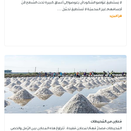
لا يَستَطيعُ غَوّاصو السْكوبا أن يَغوصوا إلى أَعماق كبيرة تحت السَّطح لأنّ
أجسامَهم غيرَ المَحميّة لا تَستَطيعُ تحمُّلَ ...
اقرأ المزيد
مَعادِن من المُحيطات
المُحيطات مَصدَرٌ مُهِمّ لمَعادِنَ مُفيدة. تَتراوَحُ هذه المَعادِن بين الرَّمل والحَصى