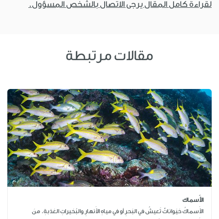
لقراءة كامل المقال يرجى الاتصال بالشخص المسؤول.
مقالات مرتبطة
الأَسماك
الأَسماكُ حَيَواناتٌ تَعيشُ في البَحرِ أو في مياهِ الأَنهارِ والبُحَيراتِ العَذبةِ. منَ