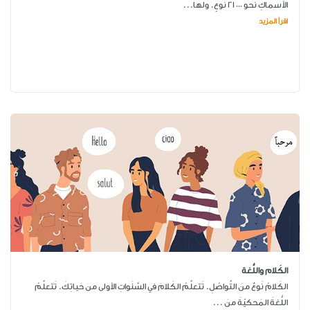
الأَسماكِ نحو ٠٠٠ ٢١ نَوعٍ. ولها...
اقرأ المزيد
الكَلام واللُّغة
الكَلامُ نَوعٌ منَ التَّواصُلِ. تَتعلَّمُ الكَلامَ في السَّنَواتِ الأولى من حَياتِكَ. تَتعلَّمُ
اللُّغةَ المَحكيّةَ منَ ...