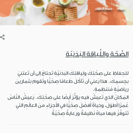
علوم
جِسْم الإنسان
الصِّحّة واللِّياقة البَدَنيّة
للحِفاظِ على صِحّتِكَ ولِياقتِكَ البَدَنيّةِ تَحتاجُ إلى أن تَعتنِيَ
بجِسمِكَ. هذا يَعني أن تَأكُلَ طَعامًا صِحّيًّا وتَقومَ بتَمارينَ
رياضيّةٍ مُنتظِمةٍ.
المَكانُ الذي تَعيشُ فيه يؤثِّرُ أَيضًا على صِحّتِكَ. يَعيشُ النّاسُ
عُمرًا أَطوَلَ، وحَياةً أَفضَلَ صِحّيًّا في الأَجزاءِ منَ العالَمِ التي
تَتوفَّرُ فيها مياهٌ نَظيفةٌ ورعايةٌ صِحّيّةٌ