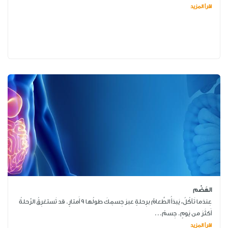
اقرأ المزيد
الهَضْم
عِندَما تَأكُلُ، يَبدَأُ الطَّعامٌ برِحلةٍ عبرَ جِسمِكَ طولُها 9 أَمتارٍ. قد تَستغرِقُ الرِّحلةُ
أَكثَرَ من يَومٍ. جِسمُ...
اقرأ المزيد