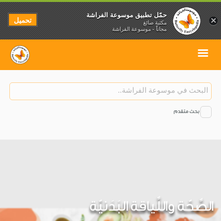
حمّل تطبيق موسوعة الفراشة
تحميل
×
مكتبة صائغ
مجاناً - موسوعة الفراشة
بحث متقدم
الصِّحّة واللِّياقة البَدَنيّة