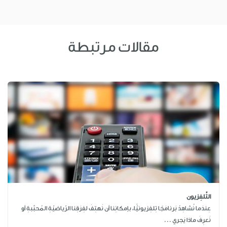
مقالات مرتبطة
التِّلفِزيون
عِندَما نُشاهِدُ بَرنامَجًا تِلفِزيونيًّا، بإمكانِنا أن نَهتِفَ لفِرَقِنا الرّياضيّةِ المُحبَّبةِ أو
نَعرِفَ ماذا يَجري ...