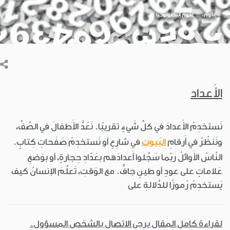
علوم
علوم التِّكنولوجيا
الأَعداد
نَستخدِمُ الأَعدادَ في كلِّ شَيءٍ تقريبًا. نَعُدُّ الأَطفالَ في الصَّفِّ،
ونَنظُرُ في أَرقامِ
البُيوتِ
في شارِعٍ أو نَستخدِمُ صَفَحاتِ كِتابٍ.
النّاسُ الأَوائلُ ربّما سَجَّلوا أَعدادَهم بعَدّادِ حِجارةٍ، أو بوَضعِ
عَلاماتٍ على عودٍ أو طينٍ جافٍّ. مع الوَقتِ، تَعلَّمَ الإنسانُ كيف
يَستخدِمُ رُموزًا للدَّلالةِ على
لقراءة كامل المقال يرجى الاتصال بالشخص المسؤول.