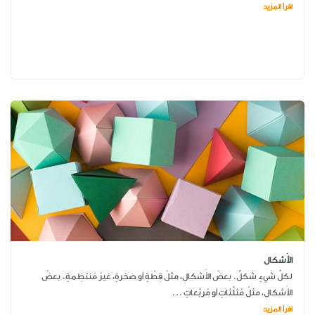
اقرأ المزيد
الأَشكال
لكلِّ شَيءٍ شَكلٌ. بعضُ الأَشكالِ، مثلُ قِطّةٍ أو صَخرةٍ، غيرُ مُنتظِمةٍ. بعضُ
الأَشكالِ، مثلُ مُثلَّثاتٍ أو مُربَّعاتٍ ...
اقرأ المزيد