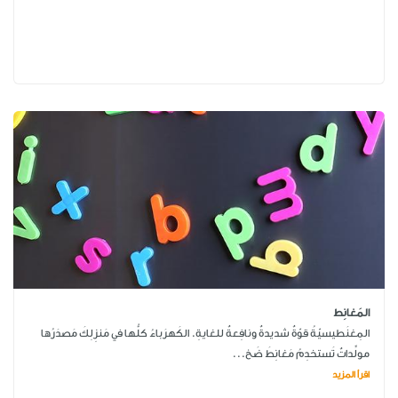
المَغانِط
المِغنَطيسيّةُ قوّةٌ شديدةٌ ونافِعةٌ للغايةِ. الكَهرَباءُ كلُّها في مَنزِلِكَ مَصدَرُها
مولِّداتٌ تَستخدِمُ مَغانِطَ ضَخ...
اقرأ المزيد