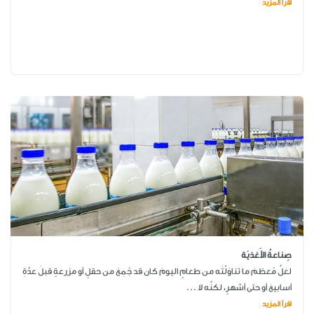
اقرأ المزيد
صِناعةُ الأَغذيَة
لعَلَّ مُعظمَ ما تناوَلْتَه من طعامٍ اليومَ كان قد جُمِعَ من حقلٍ أو مزرعةٍ قبلَ عدَّةِ
أسابيعَ أو حتى أشهرٍ، لكنَّه لا ...
اقرأ المزيد