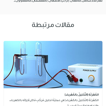
مقالات مرتبطة
الكَهْرَلَة (التَّحْليلُ بالكَهْرباء)
الكَهْرَلَةُ (التَّحْليلُ بالكَهْرباء) هي عمليَّةُ تحليل مُرَكَّبٍ مّا إلى أجزائه بالكهرباء،
ولإنجاح هذه العمليَّة يجب أ...