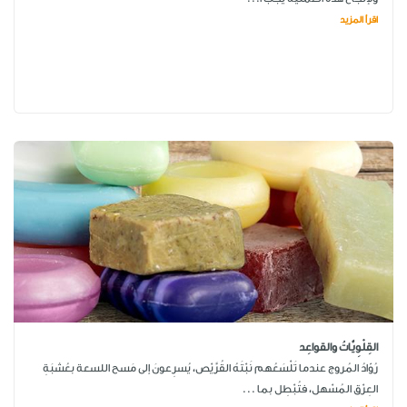
اقرأ المزيد
القِلْوِيَّاتُ والقواعِد
رُوّادُ المُروج عندما تَلْسَعُهم نَبْتَهُ القُرَّيْص، يُسرِعونَ إلى مَسح اللسعة بعُشبَةِ
العِرْق المُسْهل، فتُبْطِل بما ...