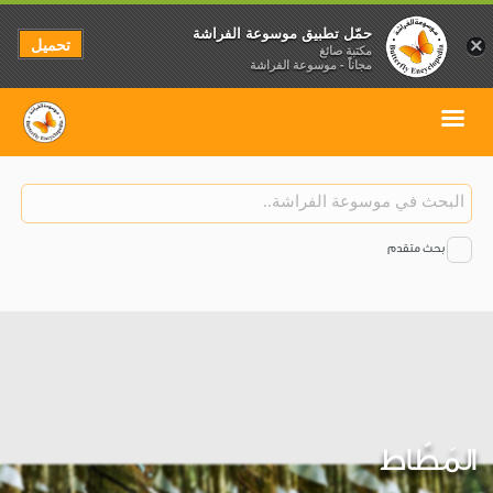
حمّل تطبيق موسوعة الفراشة
تحميل
×
مكتبة صائغ
مجاناً - موسوعة الفراشة
بحث متقدم
المَطّاط