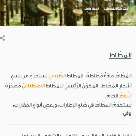
الفيزياء والكيمياء
الموادّ والبِنى
المَطّاط
المَطّاطُ مادّةٌ مَطّاطةٌ. المَطّاطُ
الطَّبيعيُّ
يُستخرَجُ من نُسغِ
أَشجارِ المَطّاطِ. المُكوِّنُ الرَّئيسيُّ للمَطّاطِ
الِاصطِناعيِّ
مَصدَرُهُ
النَّفطُ
الخامُ.
يُستخدَمُ المَطّاطُ في صُنعِ الإطاراتِ، وبعضِ أَنواعِ القُفّازاتٍ،
وفي
لقراءة كامل المقال يرجى الاتصال بالشخص المسؤول.