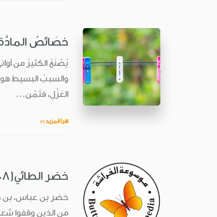
خصَائصُ المادَّة
يُصْنَعُ الكثيرُ من أو
والسببُ البسيط هو أنّ ا
العَزْلِ، فتَمْن...
اقرأ المزيد >>
خضر الطائي(1908 - 1969)
خضر بن عباس، بن ضاح
من الذين وقفوا شعره