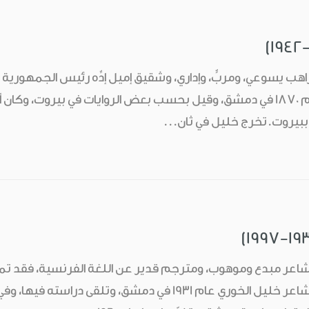
التاسع من شباط عام 1870 في دمشق، وقيل بحسب بعض الروايات في بيروت،
ببيروت.تخرج خليل في ثان...
اعر مبدع وموهوب، ومترجم قدير عن اللغة الفرنسية، فقد تمكن
درس الحقوق.ولد الشاعر خليل الخوري عام 1931 في دمشق، 