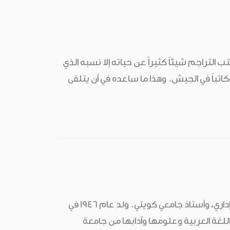
 التراجم شيئاً كثيراً عن حياته إلا نسبه الذي
اتباً في الجيش. وهذا ما ساعده في أن يتلقى
الأستاذ الدكتور خالد عبد الكريم جمعة باحث ومحقق ومجمعي وأكاديمي ومكتبي وإداري، وأستاذ جامعي كويتي. ولد عام 1946 في
تى نال شهادة الدكتوراه في اللغة العربية وعلومها وآدابها من جامعة