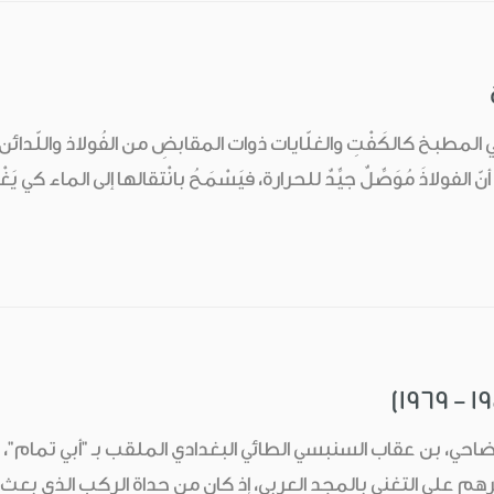
اني المطبخ كالكَفْتِ والغلّايات ذوات المقابضِ من الفُولاذ واللّدائن -
لفولاذَ مُوَصِّلٌ جيِّدٌ للحرارة، فيَسْمَحُ بانْتقالها إلى الماء كي يَغْل
ي، بن عقاب السنبسي الطائي البغدادي الملقب بـ "أبي تمام"، ر
م على التغني بالمجد العربي، إذ كان من حداة الركب الذي بعث ف