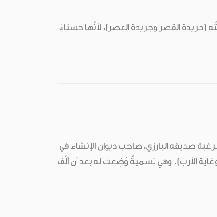
 العماد فيها: "وسمّيتُه (خريدة القصر وجريدة العصر)، لأنّها حسناءُ
ظمها استجابة لرغبة صديقه البارزي، صاحب ديوان الإنشاء في
وغاية الأرب). وهي تسميةٌ وُضِعت له بعد أن ألّف