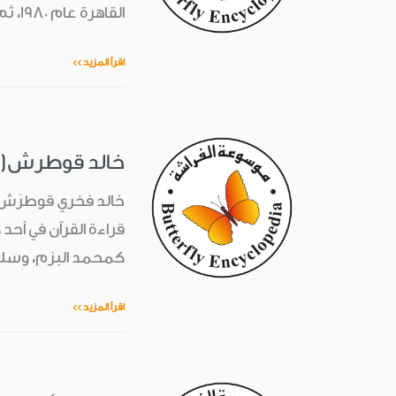
القاهرة عام 1980، ثم تولى منصب مدير عام معهد المخطوطات العربية الت...
اقرأ المزيد >>
خالد قوطرش(1912-2001)
قراءة القرآن في أحد
كمحمد البزم، وسليم 
اقرأ المزيد >>