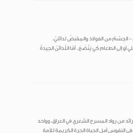
 الجِسْمُ من الفولاذ والمِقبَضُ لَدائنيّ.
ي أو إلى الطعام كي يَنْضَجَ. أمّا اللّدائنُ الجيدةُ
ائد من رواد المسرح الشعري في العراق، وواحد
ي النفوس أمل الحياة الحرة الكريمة للأمة