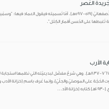
َريدة العَصر
هذا الكتاب للعِماد الأَصفهانيّ (519-597هـ). أمّا تَسميته فيقول
ة تَغبطها على الحُسن أَقمار الكِلَل".
ية الأرب
لابن حِجّة الحموي (767-837هـ). وهي شرحٌ مفصَّل لبديعيّته التي ن
ت الحُجّة على الموصليّ والحِلّيّ)، وإنما عُرف باسم (خزانة الأدب 
 الأد...