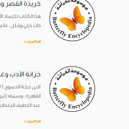
خريدة القَصر وج
ذات حَلي وحُلَل، غاني
اقرأ المزيد >>
خزانة الأدب وغا
القاهرة. وسمّاه (ثبو
عبد اللطيف البغدادي (-1093هـ) كتابه (خزانة
اقرأ المزيد >>