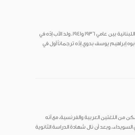
خليل (أو شارل إدّه) راهب يسوعي، ومربٍّ، وإداري، وشقيق إميل إدِّه رئيس الجمهورية اللبنانية بين عامي 1936 و1941.ولد الأب إدّه في
 وكان أبوه إبراهيم يوسف بدوي إدّه ترجماناً أول في
 من اللغتين العربية والفرنسية، مع أنه
وتلقى دراسته فيها، وفي السويداء، وبعد أن نال شهادة الدراسة الثانوية