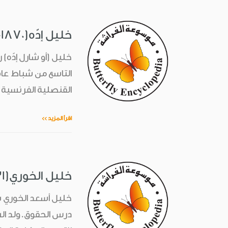
خليل إدّه(1870-1942)
القنصلية الفرنسية 
اقرأ المزيد >>
خليل الخوري(1931-1997)
خليل أسعد الخوري ش