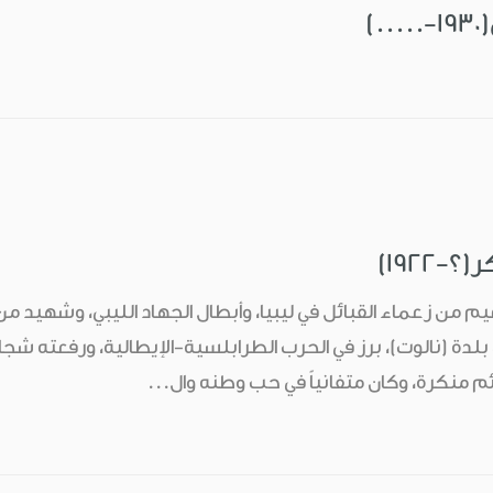
)
1922)
من زعماء القبائل في ليبيا، وأبطال الجهاد الليبي، وشهيد من 
لدة (نالوت)، برز في الحرب الطرابلسية-الإيطالية، ورفعته شجا
ائم منكرة، وكان متفانياً في حب وطنه وال...