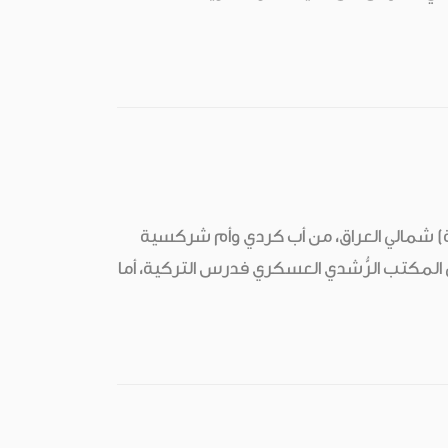
دها من (السليمانية) شمالي العراق، من أب كردي وأم شركسية
 المكتب الرُّشدي العسكري فدرس التركية، أما