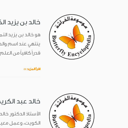
خالد بن يزيد الكاتب (175-262 ه
هو خالد بن يزيد التم
ينتهي عند اسم والده
قدراً كافياً من العل
اقرأ المزيد >>
خالد عبد الكريم جمعة