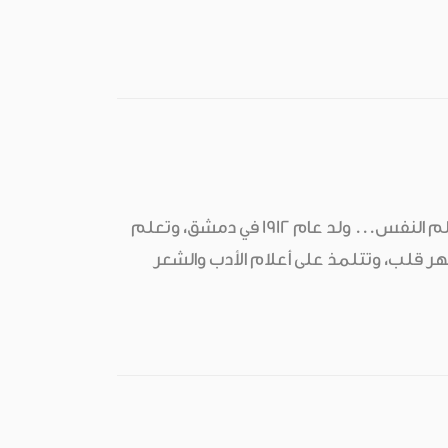
خالد فخري قوطرَش كاتب، ومربٍّ، ونقابي، وموجه تربوي، وصحفي، واختصاصي في علم النفس... ولد عام 1912 في دمشق، وتعلم
 ظهر قلب، وتتلمذ على أعلام الأدب والشعر