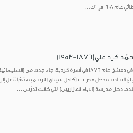
190 في "ك...
د علي(1876-1953)
ولد محمد كرد علي في دمشق عام 1876 في أسرة كردية، جاء ج
بلغ السادسة دخل مدرسة (كافل سيباي) الرسمية، ثمّ انتقل إلى
دما دخل مدرسة (الآباء العازاريين) التي كانت تدرّس ...