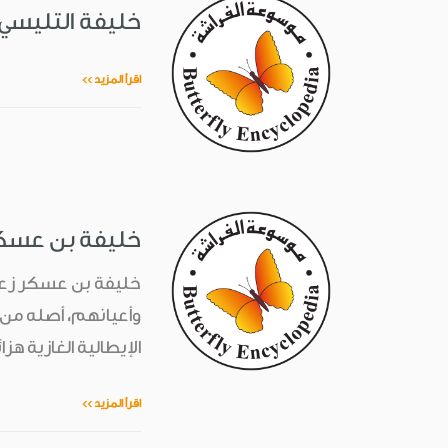
خليفة التليسي(1930-.....
اقرأ المزيد >>
خليفة بن عسكر(؟-
خليفة بن عسكر زعيم 
وأعيانهم، أصله من ب
الإيطالية الغازية هز
اقرأ المزيد >>