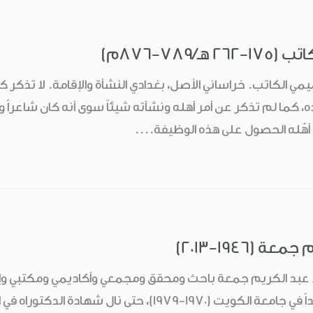
ـ/789-876م)
يمي الكاتب. خراساني الأصل، بغدادي النشأة والإقامة. لا تذكر كتب
، كما لم تذكر عن أمر أهله ونشأته شيئاً سوى أنه كان شاعراً وك
م أهّله الحصول على هذه الوظيفة....
 (1946-2013)
الكويت، وعمل معيداً في جامعة الكويت (1970-1979)، ح