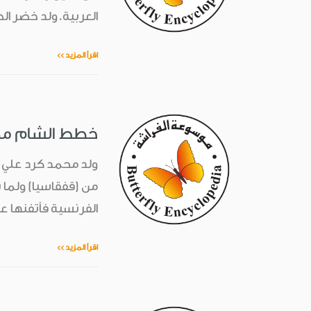
العربية.ولد خضر الطائي عام 8
اقرأ المزيد >>
خطط الشام محمّد كر
من (قفقاسيا) ولما 
الفرنسية فأتفنها عن
اقرأ المزيد >>