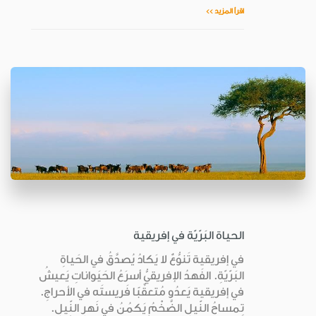
اقرأ المزيد >>
الحياة البَرّيّة في إفريقية
في إفريقية تَنوُّعٌ لا يَكادُ يُصدَّقُ في الحَياةِ
البَرّيّةِ. الفَهدُ الإفريقيُّ أسرَعُ الحَيَواناتِ يَعيشُ
في إفريقية يَعدُو مُتعقِّبًا فَريستَه في الأحراجِ.
تِمساحُ النّيلِ الضَّخْمُ يَكمُنُ في نَهرِ النّيلِ.