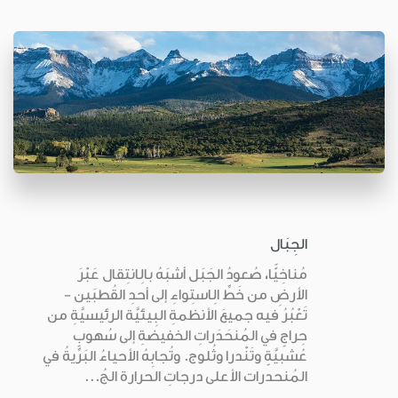
الجِبَال
مُناخِيًّا، صُعودُ الجَبَل أشبَهُ بالِانتِقال عَبْرَ
الأرضِ من خَطِّ الِاستِواءِ إلى أحدِ القُطبَين -
تَعْبُرُ فيه جميعَ الأنظمةِ البِيئيَّة الرئيسيَّةِ من
حِراجٍ في المُنحَدَراتِ الخفيضةِ إلى سُهوبٍ
عُشبيَّةٍ وتَنْدرا وثُلوج. وتُجابِهُ الأحياءُ البَرِّيةُ في
المُنحدرات الأعلى درجاتِ الحرارة الجُ...