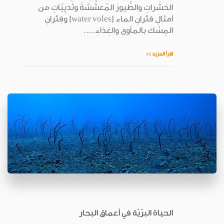
الحَشَراتِ والطُّيورَ المُعشَّشةَ وثَديِيّاتٍ من
أمثالِ فئرانِ الماء (water voles) وفِئرانِ
المِسْك بالمأوى والغِذاءِ....
اقرأ المزيد >>
الحياة البرّيّة في أعماق البحار