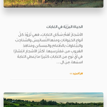
الحياة البرّيّة في الغابات
الأشجارُ أهَمُّ سُكّانِ الغاباتِ، فهي تُزوِّدُ كلَّ
أنواعِ الحَيَواناتِ ومنها النَّسانيسُ والسَّناجِبُ
والبَبَّغاواتُ بالطَّعامِ والمَسكَنِ ومَنافِذِ
الهُروبِ من مُفتَرِسيها. أكثَرُ الأشجارِ انتِشارًا
في أيِّ نَوعٍ مِنَ الغاباتِ كثيرًا ما يُعطي الغابةَ
اسمَها، مِنَ ال...
اقرأ المزيد >>