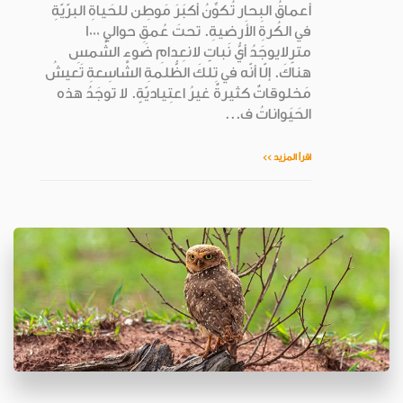
أعماقُ البِحار تُكوِّنُ أكبَرَ مَوطِن للحَياةِ البرّيّةِ
في الكُرةِ الأَرضيةِ. تحتَ عُمقِ حوالي 1000
مترٍلايوجَدُ أيُّ نَباتٍ لانعِدامِ ضَوءِ الشَّمسِ
هناكَ. إلّا أنّه في تِلكَ الظُّلمةِ الشّاسِعةِ تَعيشُ
مَخلوقاتٌ كثيرةٌ غيرُ اعتِياديّةٍ. لا توجَدُ هذه
الحَيَواناتُ ف...
اقرأ المزيد >>