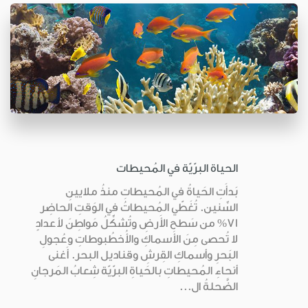
الحياة البرّيّة في المُحيطات
بَدأَتِ الحَياةُ في المُحيطاتِ منذُ ملايينِ
السِّنين. تُغَطّي المُحيطاتُ في الوَقتِ الحاضِر
71% من سَطحِ الأَرضِ وتُشكِّلُ مَواطِنَ لأعدادٍ
لا تُحصى مِنَ الأسماكِ والأُخطُبوطاتِ وعُجولِ
البَحرِ وأسماكِ القِرشِ وقناديل البحر. أَغنى
أنحاءِ المُحيطاتِ بالحَياةِ البرّيّة شِعابُ المَرجانِ
الضَّحلةُ ال...