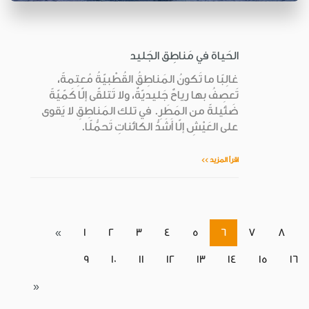
الحَياة في مَناطِق الجَليد
غالِبًا ما تَكونُ المَناطِقُ القُطْبيّةُ مُعتِمةً،
تَعصِفُ بها رياحٌ جَليديّةٌ، ولا تَتلقّى إلّا كَمّيّةً
ضَئيلةً من المَطَرِ. في تلك المَناطِقِ لا يَقوى
على العَيْشِ إلّا أَشَدُّ الكائناتِ تَحمُّلًا.
اقرأ المزيد >>
«
1
2
3
4
5
6
7
8
9
10
11
12
13
14
15
16
»