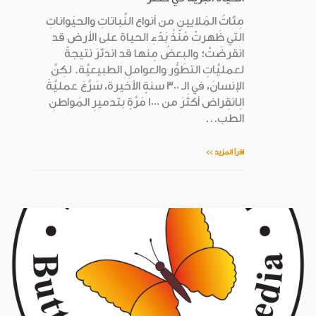
مِئاتُ المَلايينِ من أنواع النَّباتاتِ والحيَواناتِ
التي ظَهرتْ مُنْذُ بَدْءِ الحياة على الأرض قد
انقرضَتْ؛ والبعضُ مِنها قد اندثرَ نتيجةً
لعمليَّاتِ التطَوُّر والعواملِ الطبيعيَّة. لكِنَّ
الإنسانَ، في الـ 300 سنةٍ الأخيرة، سَرَّعَ عمليَّةَ
الِانقِراض أكثَرَ من 1000 مَرَّةٍ بتدميرِ المَواطنِ
الطب...
اقرأ المزيد >>