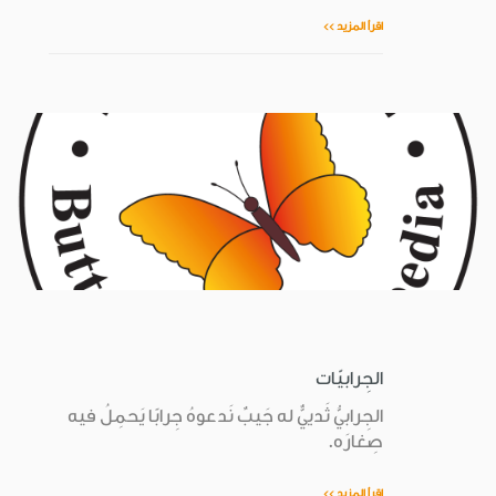
اقرأ المزيد >>
الجِرابيّات
الجِرابيُّ ثَدييٌّ له جَيبٌ نَدعوهُ جِرابًا يَحمِلُ فيه
صِغارَه.
اقرأ المزيد >>