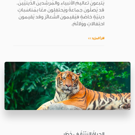
يَتبعونَ تعاليمَ الأنبياءِ والمُرشِدينَ الدّينيّينَ.
قد يُصلّونَ جماعةً ويَحتفِلونَ معًا بمُناسَباتٍ
دينيّةٍ خاصّةٍ فيُقيمونَ الشَّعائرَ وقد يُقيمونَ
احتِفالاتٍ ووَلائمَ.
اقرأ المزيد >>
الحياةُ البَرِّيَّةُ في خَطَر