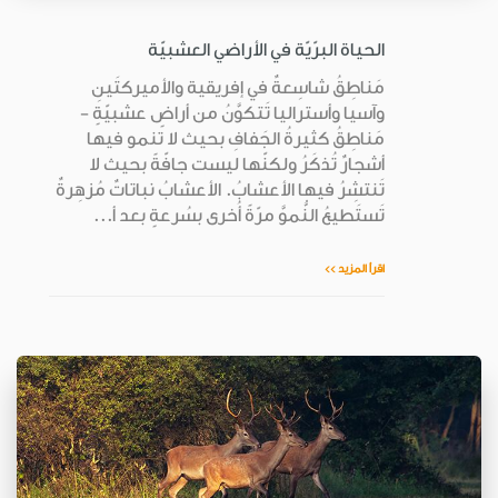
الحياة البرّيّة في الأراضي العشبيّة
مَناطِقُ شاسِعةٌ في إفريقية والأميركتَينِ
وآسيا وأستراليا تَتكوَّنُ من أراضٍ عشبيّةٍ -
مَناطِقُ كثيرةُ الجَفافِ بحيث لا تنمو فيها
أشجارٌ تُذكَرُ ولكنّها ليست جافّةً بحيث لا
تَنتشِرُ فيها الأعشابُ. الأعشابُ نباتاتٌ مُزهِرةٌ
تَستَطيعُ النُّموَّ مرّةً أُخرى بسُرعةٍ بعد أ...
اقرأ المزيد >>