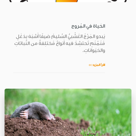
الحَياة في المُروج
يَبدو المَرْجُ العُشْبيُّ السَّليمُ صَيفًا أَشبَهَ بدَغَلٍ
مُنَمْنَمٍ تَحتشِدُ فيه أَنواعٌ مُختلِفةٌ من النَّباتاتِ
والحَيَواناتِ.
اقرأ المزيد >>