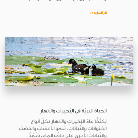
اقرأ المزيد >>
الحياة البريّة في البُحيرات والأنهار
يَكتّظُّ ماءُ البُحَيراتِ والأَنهارِ بكلِّ أنواعِ
الحَيَواناتِ والنَّباتاتِ. تَنمو الأعشابُ والقصَبُ
والنَّباتاتُ الأُخرى على حافّةِ الماءِ، فتَمُدُّ