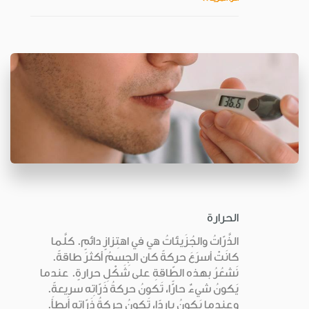
الحرارة
الذَّرّاتُ والجُزَيئاتُ هي في اهتِزازٍ دائمٍ. كلَّما
كانَتْ أسرَعَ حركةً كان الجِسمُ أكثرَ طاقةً.
نَشعُرُ بهذه الطّاقةِ على شَكْلِ حرارةٍ. عندما
يَكونُ شيءٌ حارًّا، تَكونُ حركةُ ذَرّاتِه سريعةً.
وعندما يَكونُ بارِدًا، تَكونُ حركةُ ذَرّاتِه أَبطأَ.