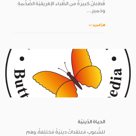
قُطعانٌ كبيرةٌ من الظِّباء الإفريقيّة الضَّخْمةِ
وحَميرِ...
اقرأ المزيد >>
الحياة الدّينيّة
للشُّعوبِ مُعتقَداتٌ دينيّةٌ مُختلِفةٌ، وهم