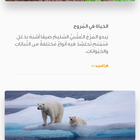
الحَياة في المُروج
يَبدو المَرْجُ العُشْبيُّ السَّليمُ صَيفًا أَشبَهَ بدَغَلٍ
مُنَمْنَمٍ تَحتشِدُ فيه أَنواعٌ مُختلِفةٌ من النَّباتاتِ
والحَيَواناتِ.
اقرأ المزيد >>