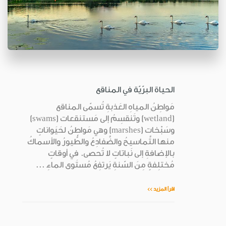
الحياة البرّيّة في المناقع
مَواطِنُ المياهِ العَذبةِ تُسمّى المناقع
(wetland) وتَنقسِمُ إلى مَستنقعات (swams)
وسَبْخات (marshes) وهي مَواطِنُ لحَيَواناتٍ
منها التَّماسيحُ والضَّفادِعُ والطُّيورُ والأسماكُ
بالإضافةِ إلى نَباتاتٍ لا تُحصى. في أوقاتٍ
مُختلِفةٍ مِنَ السّنةِ يَرتفِعُ مُستَوى الماءِ ...
اقرأ المزيد >>