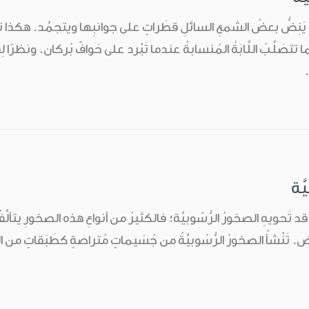
ْعة يَنِضُّ بعضُ الشمعِ السائلِ قطَراتٍ على جوانبِها ويتجمَّد. هكذا تت
صَلَّبُ اللَّابَةُ المُنسابةُ عندما تَبْرد على حَوافّ بُركان. ونظرًا 
.
َّة
ا قد تَحويهِ الصخورُ الرُّسُوبيَّة؛ فالكثيرُ من أنواعِ هذه الصخورِ يتألَّفُ
تَنْشأُ الصخورُ الرُّسُوبيَّةُ من جُسَيماتٍ مُتراصةٍ كطَبَقاتٍ من الرّ