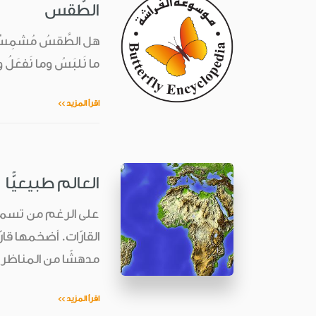
الطَّقس
هل الطَّقسُ مُشمِسٌ أو 
ما نَلبَسُ وما نَفعَلُ و
اقرأ المزيد >>
العالم طبيعيًّا
على الرغم من تسمية 
القارّات. أضخمها قارّة
مدهشًا من المناظر ال
اقرأ المزيد >>