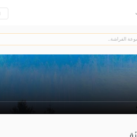
إ
َّة