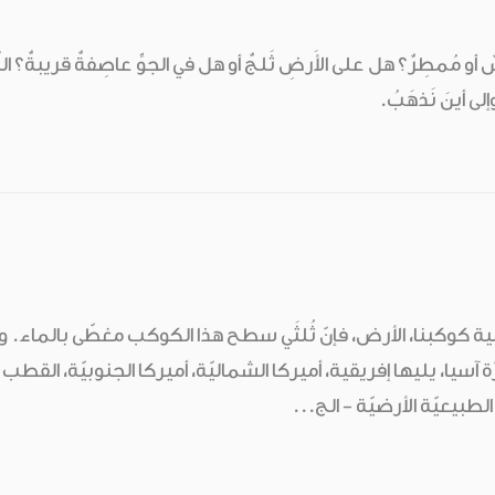
مُمطِرٌ؟ هل على الأَرضِ ثَلجٌ أو هل في الجوِّ عاصِفةٌ قريبةٌ؟ النّاسُ 
إلى أينَ نَذهَبُ.
كوكبنا، الأرض، فإنّ ثُلثَي سطح هذا الكوكب مغطّى بالماء. والب
 آسيا، يليها إفريقية، أميركا الشماليّة، أميركا الجنوبيّة، القطب الج
طبيعيّة الأرضيّة - الج...