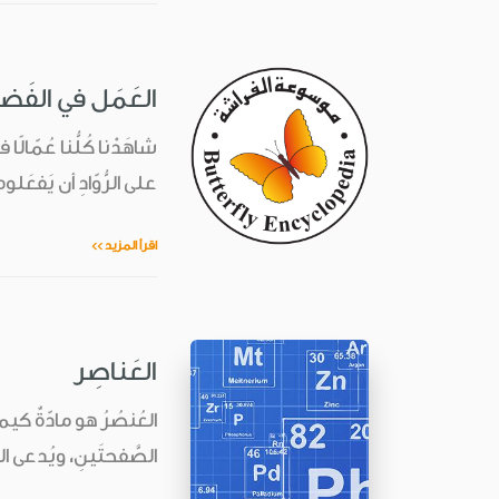
العَمَل في الفَض
شاهَدْنا كُلُّنا عُمّال
على الرُّوّادِ أن يَفعَ
اقرأ المزيد >>
العَناصِر
الصَّفحتَينِ، ويُدعى الجَ