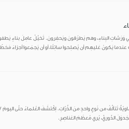
اء
ًا في وَرَشاتِ البِناءِ، وهم يَطرُقونَ ويَحفِرونَ. تَخيَّلْ عامِلَ بناءٍ
لوه عندما يَكونُ عَليهِم أن يُصلِحوا ساتِلًا، أو أن يَجمَعوا أجزاءَ مَحَط
دوَلَ الدَّوريَّ، يُري مُعظَمَ العَناصِرِ.