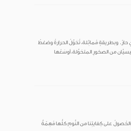
ْنٍ حارّ. وبطريقةٍ مُماثِلة، تُحَوِّلُ الحرارةُ وضغطُ
ئيسيَّان من الصخورِ المتحَوِّلة، أوسَعُها
، والحُصولُ على كِفايتِنا من النَّومِ كلُّها مُهِمّةٌ