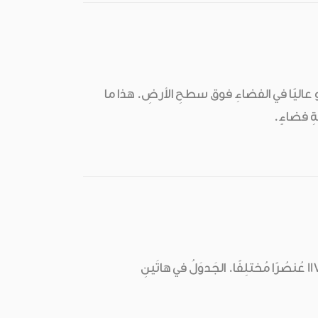
 يَطفو عاليًا في الفضاءِ فوق سطحِ الأرضِ. هذا ما
ّةِ فضاءٍ.
العُنصُرُ هو مادّةٌ كيماويّةٌ تَتألَّفُ من نَوعٍ واحدٍ منَ الذَّرّاتِ. اِكْتشَفَ العُلماءُ حتّى اليومَ 117 عُنصُرًا مُختلِفًا. الجَدوَلُ في هاتَينِ