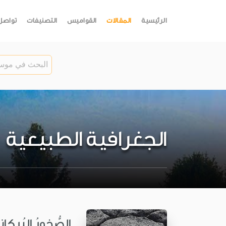
الرئيسية
المقالات
القواميس
التصنيفات
تواصل
الجغرافية الطبيعية
الصُّخورُ البُركاني