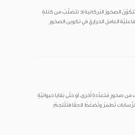
كَوَّنُ الصخورُ البُركانية إذ تتصَلَّبُ من كتلةٍ
لِفاعليَّة العاملِ الحراريّ في تكوين الصخورِ
 من صخورٍ مُتعدِّدةٍ أُخرى، أو حتّى بَقايا حيوانيَّةٍ
ُسابات تُطمَرُ وتُضغَطُ لاحِقًا فتَلْتحِمُ