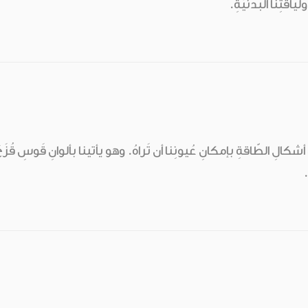
ياقتِنا البدنيّةِ.
كالِ الطّاقةِ بإمكانِ عُيونِنا أن تَراهُ. وهو يأتينا بألوانِ قَوسِ قُزَحَ كل
.