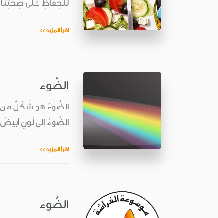
للحِفاظِ على صِحّتِنا ول
اقرأ المزيد >>
الضَّوء
الضَّوءُ هو شَكْلٌ من أش
الضَّوءُ إلى لَونٍ أبيضَ
اقرأ المزيد >>
الضَّوء