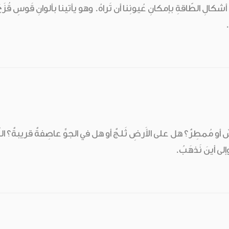
كالِ الطّاقةِ بإمكانِ عُيونِنا أن تَراهُ. وهو يأتينا بألوانِ قَوسِ قُزَحَ كل
.
مُمطِرٌ؟ هل على الأَرضِ ثَلجٌ أو هل في الجوِّ عاصِفةٌ قريبةٌ؟ النّاسُ 
إلى أينَ نَذهَبُ.