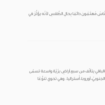
مُهتَمّونَ دائمًا بِحالِ الطَّقسِ لأنّه يؤَثِّرُ في
اقي يتألّف من سبع أراضٍ برّيّة واسعة تسمّى
نوبيّ، أوروبا، أُستراليا. وهي تحوي تنوُّعًا