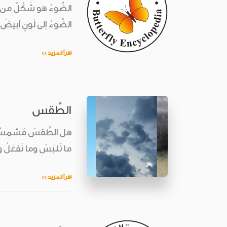
الضَّوءُ هو شَكْلٌ من أش
الضَّوءُ إلى لَونٍ أبيضَ
اقرأ المزيد >>
الطَّقس
هل الطَّقسُ مُشمِسٌ أو 
ما نَلبَسُ وما نَفعَلُ و
اقرأ المزيد >>