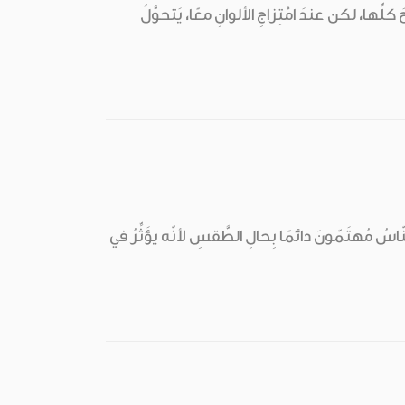
ِّها، لكن عندَ امْتِزاجِ الألوانِ معًا، يَتحوَّلُ
مُهتَمّونَ دائمًا بِحالِ الطَّقسِ لأنّه يؤَثِّرُ في