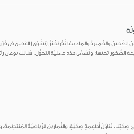
لَة
نُ الطَّحينُ والخَميرةُ والماء معًا ثُمَّ يُخْبَزُ (يُشْوَى) العَجينُ في فُر
عةَ الصُّخور تحتَها؛ وتُسَمَّى هذه عمليَّةَ التحَوُّل. هُنالكَ نوعانِ ر
في صِحّتِنا. تَناوُلُ أَطعِمةٍ صِحّيّةٍ، والتَّمارينُ الرِّياضيّةُ المُنتظِمةُ