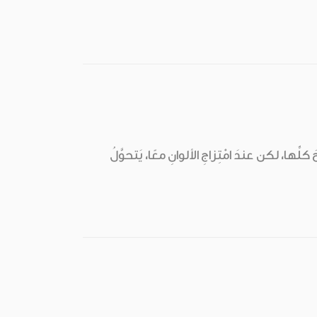
ِّها، لكن عندَ امْتِزاجِ الألوانِ معًا، يَتحوَّلُ