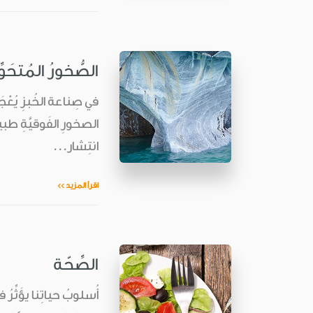
الصُّخورُ المُتحَوِّ
في صِناعة الخُبزِ يُعْجَ
الصخورِ الفَوقيَّةِ طبي
انتِشار...
اقرأ المزيد >>
الصِّحّة
أُسلوبُ حياتِنا يؤَثِّرُ 