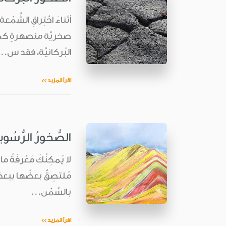
أثناءَ احْتِراقِ الشَّم
صخريَّة منصهرةٍ كما تت
البُركانيَّة، فقد س..
اقرأ المزيد >>
الصُّخورُ الرُّسُوبي
لا يُمكِنُكَ مَعْرفَةُ م
مُلتصِقٌ بعضُها ببعض. 
بالسَّمْن...
اقرأ المزيد >>