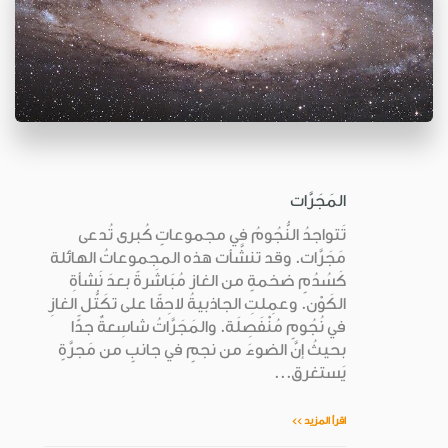
المَجَرَّات
تَتواجدُ النُّجُومُ في مجموعاتٍ كُبرى تُدعى
مَجَرَّات. وقد تنشَّأت هذه المجموعاتُ الهائلة
كَسُدُمٍ ضخمةٍ من الغاز مُبَاشَرةً بعدَ نَشأةِ
الكَوْن. وعمِلتِ الجاذبيةُ لاحِقًا على تكَتُّل الغازِ
في نُجُومٍ مُنْفَصِلَة. والمَجَرَّاتُ شاسِعةٌ جدًّا
بحيثُ إنَّ الضوءَ من نجمٍ في جانبٍ من مَجرَّةٍ
يَستغرق...
اقرأ المزيد >>