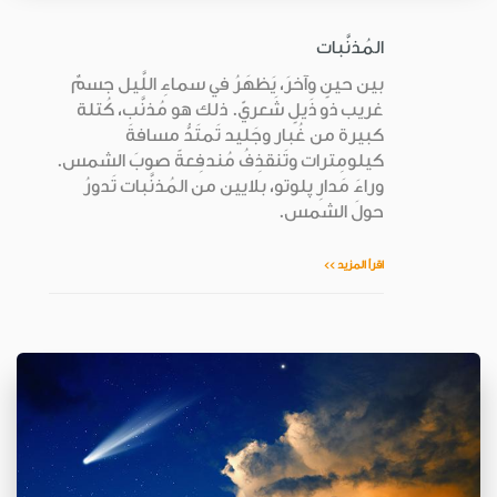
المُذنَّبات
بين حينٍ وآخرَ، يَظهَرُ في سماءِ اللَّيل جسمٌ
غريب ذو ذَيلٍ شَعريّ. ذلك هو مُذنَّب، كُتلة
كبيرة من غُبار وجَليد تَمتَدُّ مسافةَ
كيلومِترات وتَنقذِفُ مُندفِعةً صوبَ الشمس.
وراءَ مَدارِ پلوتو، بلايين من المُذنَّبات تَدورُ
حولَ الشمس.
اقرأ المزيد >>