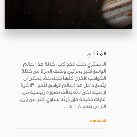
المُشتَري
المُشتَري مَلِكُ الكَواكِب. كُتلة هذا العالَم
الواسع أكبرُ بمرّتَين ونِصفِ المرّة من كُتلةِ
الكَواكِب الأخرى كلِّها مُجتمِعةً. يُمكِنُ أن
يَتّسِعَ داخلُ هذا العالَم الواسع لنَحو 1300 كُرة
أرضيّة، لكنْ لأنّه يَتألَّفُ بصورة رئيسيّة من
غازات خفيفة فإنّ وَزنَه يُساوي أكثرَ من وَزنِ
الأرض بنَحو 318 م...
اقرأ المزيد >>