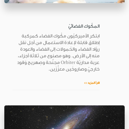
المكّوك الفضائيّ
ابتكر الأميركيّون مكّوك الفضاء كمركبة
إطلاق قابلة لإعادة الاستعمال من أجل نقل
روّاد الفضاء والحُمولات إلى الفضاء والعودة
منه إلى الأرض. وهو مصنوع من ثلاثة أجزاء،
عربة مداريّة Orbiter مجنَّحة وصِهريج وَقود
خارجيّ وصاروخَين معزِّزَين.
اقرأ المزيد >>