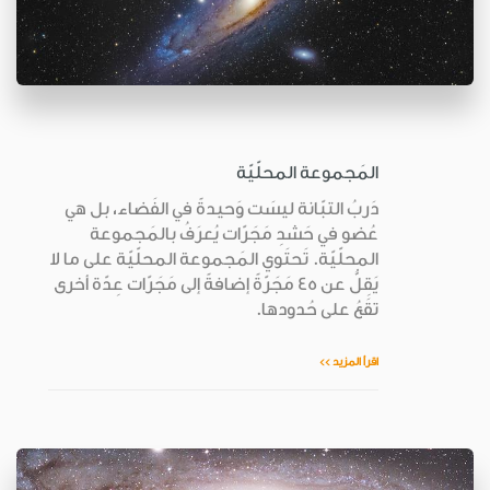
المَجموعة المحلّيّة
دَربُ التبّانة ليسَت وَحيدةً في الفَضاء، بل هي
عُضو في حَشدِ مَجَرّات يُعرَفُ بالمَجموعة
المحلّيّة. تَحتَوي المَجموعة المحلّيّة على ما لا
يَقِلُّ عن 45 مَجَرّةً إضافةً إلى مَجَرّات عِدّة أخرى
تقَعُ على حُدودها.
اقرأ المزيد >>