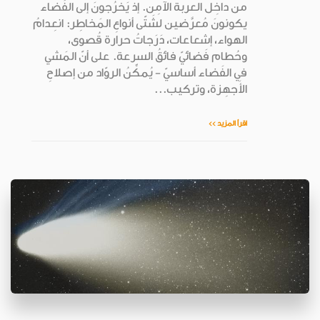
من داخِل العربة الآمِن. إذ يَخرُجونَ إلى الفَضاء
يكونونَ مُعرَّضين لشَتّى أنواعِ المَخاطِر: انعِدامُ
الهواء، إشعاعات، دَرَجاتُ حرارة قُصوى،
وحُطام فَضائيّ فائقُ السرعة. على أنّ المَشي
في الفَضاء أساسيّ - يُمكِّنُ الروّاد من إصلاحِ
الأَجهِزة، وتركيب...
اقرأ المزيد >>