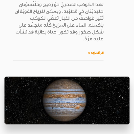
لهذا الكوكب الصخريّ جوّ رَقيق وقَلَنْسوَتان
جليديّتان في قطبَيه. ويمكن للرياح القويّة أن
تُثير عَواصفَ من الغبار تغطّي الكوكب
بأكمله. الماء على المِرّيخ كُلّه متجمِّد على
شكل صخور وقد تكون حياة بدائيّة قد نشأت
عليه مرّةً.
اقرأ المزيد >>