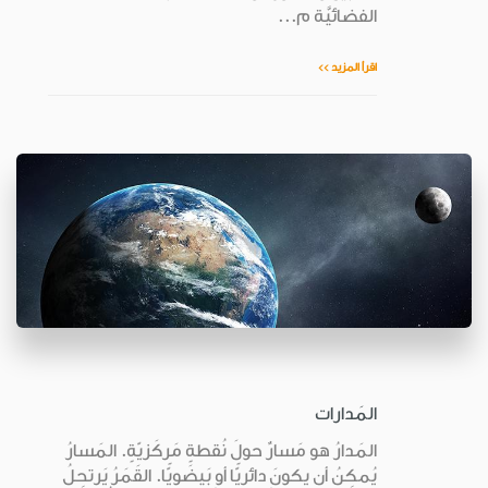
الفضائيَّة م...
اقرأ المزيد >>
المَدارات
المَدارُ هو مَسارٌ حولَ نُقطةٍ مَركَزيّةٍ. المَسارُ
يُمكِنُ أن يكونَ دائريًّا أو بَيضَويًّا. القَمَرُ يَرتحِلُ