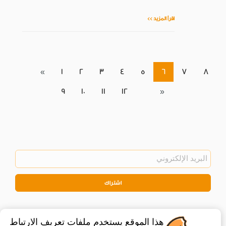
اقرأ المزيد >>
«
1
2
3
4
5
6
7
8
9
10
11
12
»
اشتراك
هذا الموقع يستخدم ملفات تعريف الارتباط