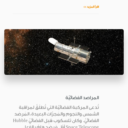
اقرأ المزيد >>
المراصد الفضائيّة
تُدعى المركبة الفضائيّة التي تُطلَقُ لمراقبة
الشمس والنجوم والمَجرّات البعيدة، المَرصَد
الفضائيّ. وكان تلسكوب هَبِل الفضائيّ Hubble
Space Telescope أوّل مَرصَد هامّ بالفعل.