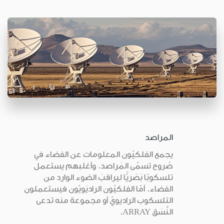
المراصد
يجمع الفلكيّون المعلومات عن الفضاء في
صُروح تسمّى المَراصد. وأغلبهم يستعمل
تلسكوبًا بَصَريًّا ليراقبَ الضوء الوارد من
الفضاء. أمّا الفلكيّون الراديَويّون فيستعملون
التلسكوب الراديويّ أو مجموعة منه تدعى
النَّسَق ARRAY.