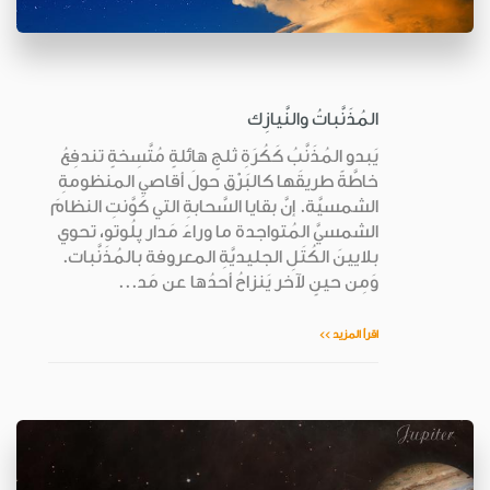
المُذَنَّباتُ والنَّيازِك
يَبدو المُذَنَّبُ كَكُرَةِ ثلجٍ هائلةٍ مُتَّسِخةٍ تندفِعُ
خاطَّةً طريقَها كالبَرْق حولَ أقاصي المنظومةِ
الشمسيَّة. إنَّ بقايا السَّحابةِ التي كَوَّنتِ النظامَ
الشمسيَّ المُتواجدة ما وراءَ مَدار پلُوتو، تحوي
بلايينَ الكُتَلِ الجليديَّةِ المعروفة بالمُذَنَّبات.
وَمِن حينٍ لآخر يَنزاحُ أحدُها عن مَد...
اقرأ المزيد >>