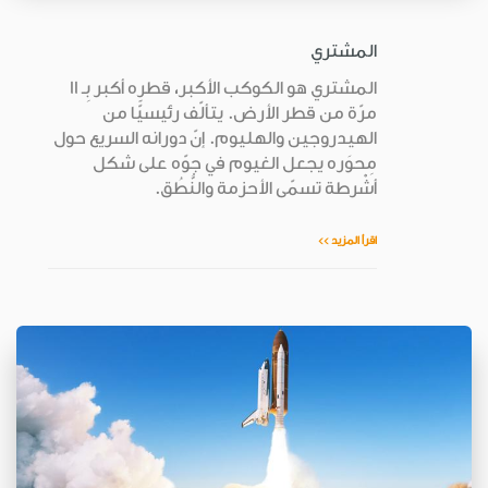
المشتري
المشتري هو الكوكب الأكبر، قطره أكبر بِـ 11
مرّة من قطر الأرض. يتألّف رئيسيًّا من
الهيدروجين والهليوم. إنّ دورانه السريع حول
مِحوَره يجعل الغيوم في جوّه على شكل
أشْرطة تسمّى الأحزمة والنُّطُق.
اقرأ المزيد >>