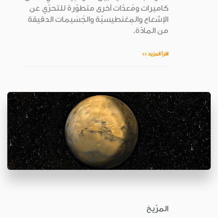
كاميرات ومُعدّات أخرى متطوّرة للتحرّي عن
الإشعاع والمِغنطيسيّة والجُسَيمات الدقيقة
من المادّة.
اقرأ المزيد >>
المرّيخ