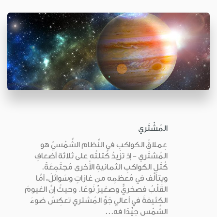
المُشْتَري
عِملاقُ الكواكبِ في النِّظام الشَّمْسيّ هو
المُشتَري - إذ تزيدُ كُتلتُه على ثلاثة أضعافِ
كُتَلِ الكواكبِ الثمانيةِ الأُخرى مُجتَمِعَةً.
ويتألَّف في مُعظمِه من غازاتٍ وسَوائلَ، أمَّا
القَلْبُ فصخريٌّ وصغيرٌ نَوعًا. وحيثُ إنَّ الغيومَ
الكثيفةَ في أعالي جَوِّ المُشتري تعكِسُ ضوءَ
الشَّمْس جيِّدًا فه...