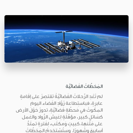
المَحَطَّاتُ الفَضائيَّة
لم تَعُدِ الرِّحلاتُ الفَضائيَّةُ تقتصِرُ على إقَامةٍ
عابرةٍ، فباستِطاعة رُوَّادِ الفَضاء اليومَ
المكُوثُ في مَحطَّةٍ فَضائيَّةٍ، تدورُ حَوْلَ الأرض
كسَاتلٍ كبير، مؤهَّلَةٍ لِعَيش الرُّواد والعَمل
على مَتْنها، كبيتٍ وَمكتَب، لِفَترةٍ تمتَدُّ
أسابيعَ وشُهورًا. وستُسْتخدمُ المَحَطَّاتُ