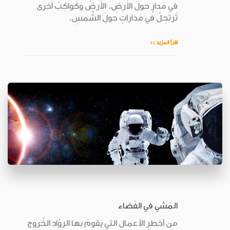
في مَدارٍ حولَ الأَرضِ. الأَرضُ وكَواكِبُ أُخرى
تَرتحِلُ في مَداراتٍ حولَ الشَّمسِ.
اقرأ المزيد >>
المَشي في الفَضاء
من أخطرِ الأعمال التي يَقومُ بها الروّاد الخُروج