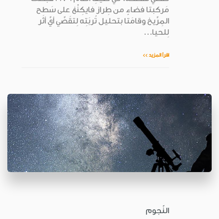
مَركبتا فضاءٍ من طِراز فايكِنْغ على سَطح
المِرِّيخ وقامَتا بتحليل تُربَتِه لِتقَصِّي أيِّ أثَر
لِلحيا...
اقرأ المزيد >>
النّجوم