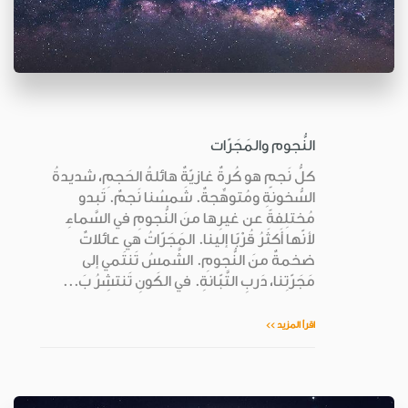
النُّجوم والمَجَرّات
كلُّ نَجمٍ هو كُرةٌ غازيّةٌ هائلةُ الحَجمِ، شديدةُ
السُّخونةِ ومُتوهِّجةٌ. شَمسُنا نَجمٌ. تَبدو
مُختلِفةً عن غيرِها منَ النُّجومِ في السَّماءِ
لأنّها أَكثَرُ قُرْبًا إلينا. المَجَرّاتُ هي عائلاتٌ
ضخمةٌ منَ النُّجومِ. الشَّمسُ تَنتَمي إلى
مَجَرّتِنا، دَربِ التَّبّانةِ. في الكَونِ تَنتشِرُ بَ...
اقرأ المزيد >>