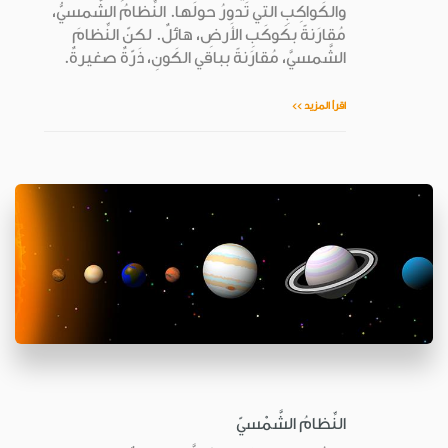
والكَواكِبِ التي تَدورُ حولَها. النِّظامُ الشَّمسيُّ،
مُقارَنةً بكَوكَبِ الأَرضِ، هائلٌ. لكنّ النِّظامَ
الشَّمسيَّ، مُقارَنةً بباقي الكَونِ، ذَرّةٌ صغيرةٌ.
اقرأ المزيد >>
النِّظامُ الشَّمْسيّ