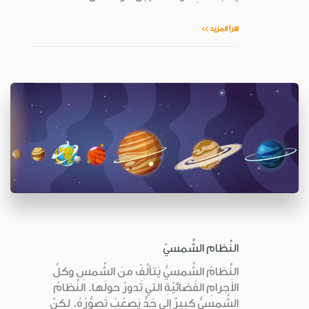
اقرأ المزيد >>
النِّظام الشَّمسيّ
النِّظامُ الشَّمسيُّ يَتألَّفُ منَ الشَّمسِ وكلِّ
الأَجرامِ الفَضائيّةِ التي تَدورُ حولَها. النِّظامُ
الشَّمسيُّ كبيرٌ إلى حَدٍّ يَصعُبُ تَصوُّرُهُ. لكنْ