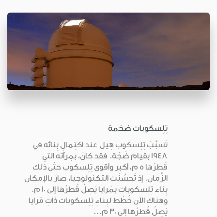
تِلِسكوبات ضخمة
تَسبَّبَ تِلِسكوب هِيل عند اكتِمالِ بِنائه في
1948 بقيام ضَجّة. فقد كانَ، بمِرآته التي
قُطرُها 5 م، أكبر وأقوى تِلِسكوب حتّى ذلك
الزَّمان. إذ تَحسَّنَت التكنولوجيا، صارَ بالإمكان
بِناء تِلِسكوبات بمَرايا يَصِلُ قُطرُها إلى 10 م.
وهناك الآن خُطَط لبِناءِ تِلِسكوبات ذاتِ مَرايا
يَصِلُ قُطرُها إلى 30 م...