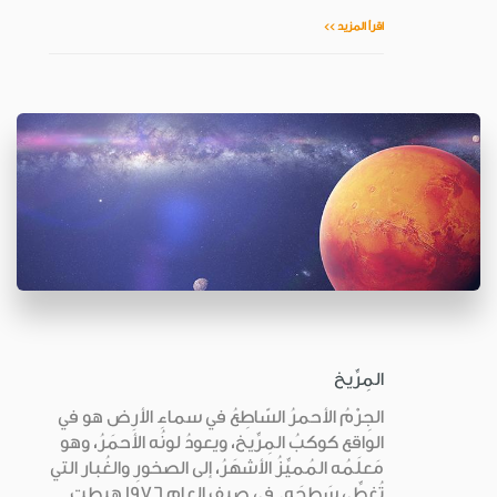
اقرأ المزيد >>
المِرِّيخ
الجِرْمُ الأحمرُ السّاطِعُ في سماءِ الأرض هو في
الواقع كوكبُ المِرِّيخ، ويعودُ لونُه الأَحمَرُ، وهو
مَعلَمُه المُميِّزُ الأشهَرُ، إلى الصخورِ والغُبار التي
تُغطِّي سَطحَه. في صيفِ العام 1976 هبطت