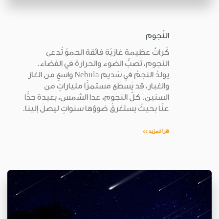
النّجوم
كُراتٌ عظيمة غازيّة فائقة الحموّ تُدعى
النجوم، تصبُّ الضوء والحرارة في الفضاء.
يولدُ النجمُ في سَديم Nebula واسعٍ من الغاز
والغبار، قد يَسطَع مستمرًّا ملياراتٍ من
السنين. كلّ النجوم، عدا الشمس، بعيدة جدًّا
عنّا بحيثُ يستغرقُ ضوؤها سنواتٍ ليصلَ إلينا.
اقرأ المزيد >>