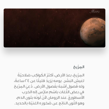
المِرّيخ
المِرّيخ، بعدَ الأرض، أكثرُ الكَواكِب صَلاحيّةً
لعَيشِ البَشَر. يومه يَزيدُ قليلًا عن 24 ساعةً،
وله فُصول أشبهُ بفُصولِ الأرض. دُعِيَ المِرّيخ
في بعضِ اللُّغات باسْم مارْس إله الحَرب
الأُسطوريّ عند الرومان لأنّ لَونَه بلَونِ الدم،
وهو اللَّون الناتِج عن صُخوره الغنيّة بالحديد.