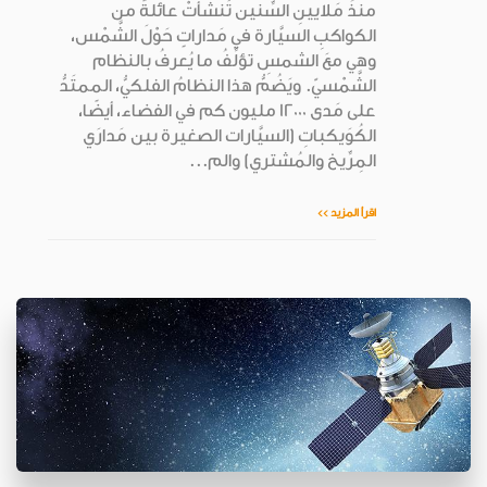
منذُ مَلايينِ السِّنين تَنشَّأتْ عائلةٌ من
الكواكبِ السيَّارة في مَداراتٍ حَوْلَ الشَّمْس،
وهي معَ الشمسِ تؤلِّفُ ما يُعرفُ بالنظام
الشَّمْسيّ. ويَضُمُّ هذا النظامُ الفلكيُّ، الممتَدُّ
على مَدى 12000 مليون كم في الفضاء، أيضًا،
الكُوَيكباتِ (السيَّارات الصغيرة بين مَدارَي
المِرِّيخ والمُشتري) والم...
اقرأ المزيد >>