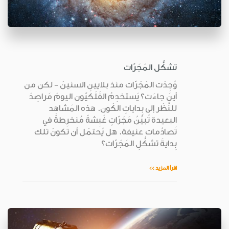
تشكُّل المَجَرّات
وُجِدَت المَجَرّات منذ بلايينِ السنينَ - لكن من
أينَ جاءَت؟ يَستخدِمُ الفَلَكيّون اليومَ مَراصِدَ
للنَّظَر إلى بِداياتِ الكَون. هذه المَشاهِد
البعيدة تُبيِّنُ مَجَرّاتٍ غَبِشةً مُنخرِطةً في
تَصادُمات عنيفة. هل يُحتمَل أن تكونَ تلك
بِدايةَ تشكُّلِ المَجَرّات؟
اقرأ المزيد >>