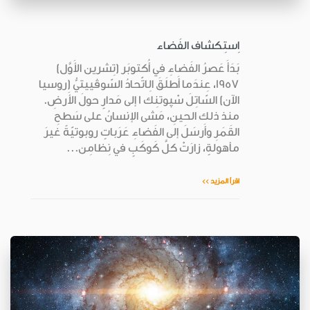
اِستِكشاف الفَضاء
بَدَأَ عَصرُ الفَضاءِ في أُكتوبَر (تِشرين الأَوَّل)
1957، عِندَما أَطلَقَ الِاتّحادُ السّوڤييتيُّ (روسيا
الآن) السّاتِلَ سْپوتنِك 1 إلى مَدارٍ حولَ الأَرضِ.
منذ ذلك الحينِ، مَشى الإنسانُ على سَطحِ
القَمَرِ وأَرسَلَ إلى الفَضاءِ عَرَباتٍ روبوتيّةً غيرَ
مأهولةٍ، زارَتْ كلَّ كَوكَبٍ في نِظامِن...
اقرأ المزيد >>