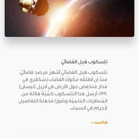
تِلِسكوب هَبِل الفَضائيّ
تِلِسكوب هَبِل الفَضائيّ أشهرُ مَرصَدٍ فَضائيّ.
منذُ أن أَطلَقَه مَكّوكُ الفَضاء دِسْكَڤري في
مَدار مُنخفِض حولَ الأرض في أبريل (نيسان)
1990، أَرسَلَ هذا التلِسكوب كمّيّةً هائلة من
المُعطَيات العِلميّة وصُوَرًا مُذهِلةَ التفاصيل
لأَجرامٍ في السماء.
اقرأ المزيد >>