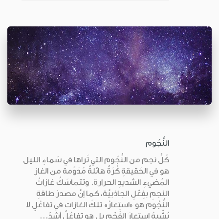
النُّجُوم
كُلُّ نجم من النُّجُوم التي تَراها في سَماءِ الليل
هو في الحَقيقةِ كُرَةٌ هائلةٌ مُدَوِّمة من الغاز
المُضيءِ الشديدِ الحرارة. وتتماسَكُ غازاتُ
النجمِ بفِعْلِ الجاذبيَّة، كما إنَّ مصدرَ طاقةِ
النُّجُوم هو «استِعارُ» تلكَ الغازات في تفاعُلٍ لا
يُشْبهُ استِعارَ الفَحْم بل هو تفاعُلٌ أشدّ...