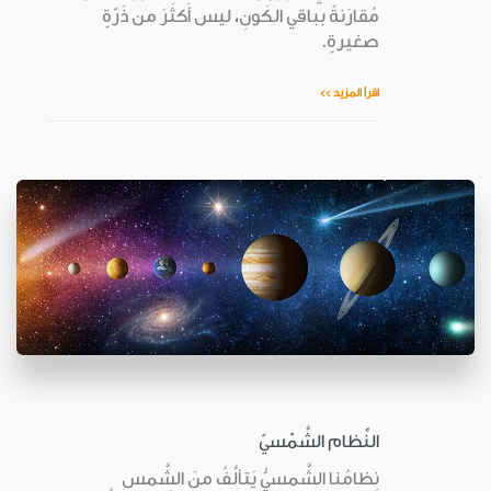
مُقارَنةً بباقي الكَونِ، ليس أَكثَرَ من ذَرّةٍ
صغيرةٍ.
اقرأ المزيد >>
النِّظام الشَّمْسيّ
نِظامُنا الشَّمسيُّ يَتألَّفُ منَ الشَّمسِ