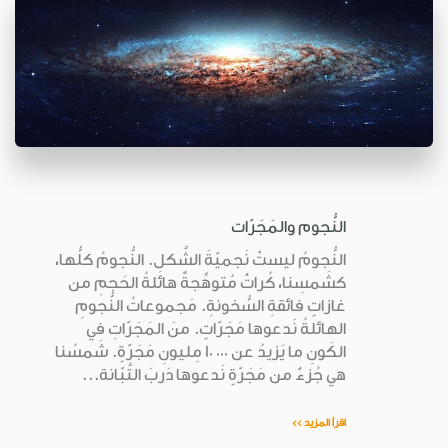
النُّجوم والمَجَرّات
النُّجومُ ليستْ نَجميّةَ الشَّكلِ. النُّجومُ كلُّها،
كشَمسِنا، كُراتٌ مُتوهِّجةٌ هائلةُ الحَجمِ من
غازاتٍ فائقةِ السُّخونةِ. مَجموعاتُ النُّجومِ
الهائلةُ نَدعوها مَجَرّاتٍ. منَ المَجَرّاتِ في
الكَونِ ما يَزيدُ عن 000 10 مِليونِ مَجَرّةٍ. شَمسُنا
هي جُزءٌ من مَجَرّةٍ نَدعوها دَربَ التَّبّانة...
اقرأ المزيد >>