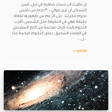
إن نَظَرتَ إلى سَماءٍ صافيةٍ في لَيلٍ، فمِنَ
المُمكِن أن تَرى حوالي 3000 نَجمٍ من بلايينِ
نُجومِ مَجَرّتِنا. على الرُّغمِ من ظُهورِها نِقاطًا
دقيقةً فهي في الحقيقةِ مثلُ الشَّمسِ، أَقرَبِ
النُّجومِ إلينا، كُراتٌ ضَخمةٌ مِنَ الغازِ المُشتَعِلِ
في الفَضاءِ السَّحيقِ. بعضُ النُّجومِ ضَخمةٌ جدًّا
- ل...
اقرأ المزيد >>