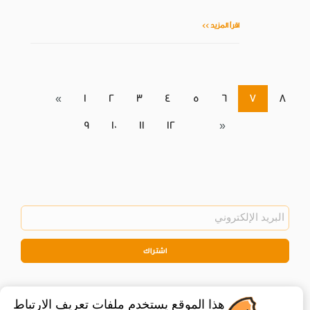
اقرأ المزيد >>
«
1
2
3
4
5
6
7
8
9
10
11
12
»
اشتراك
هذا الموقع يستخدم ملفات تعريف الارتباط