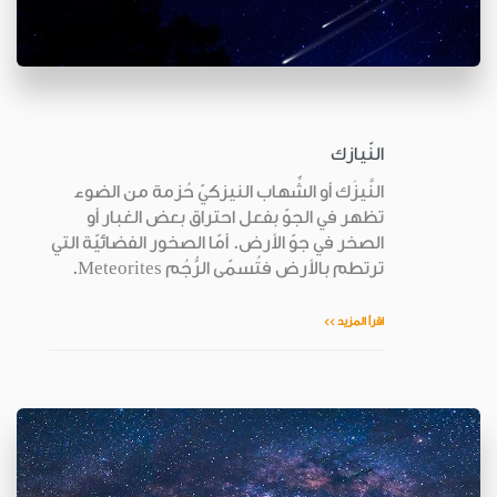
النّيازك
النَّيزَك أو الشِّهاب النيزكيّ حُزمة من الضوء
تظهر في الجوّ بفعل احتراق بعض الغبار أو
الصخر في جوّ الأرض. أمّا الصخور الفضائيّة التي
ترتطم بالأرض فتُسمّى الرُّجُم Meteorites.
اقرأ المزيد >>