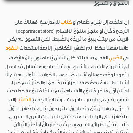
الأسواق والتسوُّق
إنِ احتَجْتَ إلى شِراءِ طَعامٍ أو
كتابٍ
للمَدرَسةِ، فهناكَ على
الأَرجَحِ دُكّانٌ أو مَتجَرٌ مُتنوِّعٌ الأقسامِ (department store)
قريبٌ من بَيتِكَ يَبيعُ ما تُريدُهُ بالضَّبطِ. لكنّ التَّسوّقَ لم يَكُن
دائمًا سَهلًا هكذا. لم تَظهَرِ الدَّكاكينُ إلّا بعدَ استِحداثِ
النُّقودِ
في
الصّينِ
القديمةِ. قبلئذٍ كانَ النّاسُ يَتعامَلونَ بالمُقايَضةِ،
أي يَشتَرونَ الأشياءَ بالأشياءِ، سِلَعًا يَحتاجونَها مُقابِلَ مَحاصيلَ
زَرَعوها وحَصَدوها أو أشياءَ صَنَعوها. الحَوانيتُ الأولى لم تَبِع إلّا
أشياءَ قليلةً مُتخصِّصةً؛ الَجزّارُ يَبيعُ لَحمًا والخَبّازُ يَبيعُ خُبزًا.
افتُتِحَ أوّلُ مَتجَرٍ مُتنوِّعِ الأقسامِ، يَبيعُ سِلَعًا مُتنوِّعةً جِدًّا تحتَ
سَقفٍ واحدٍ، في باريس عامَ 1850. ومَتاجِرُ الخِدمةِ
الذّاتيّةِ
(التي
يَتجوَّلُ فيها الزَّبائنُ ويَختارونَ ما يُريدونَ شِراءَهُ) ظَهَرَت أوّلُ
ما ظَهَرَت في الولاياتِ المتّحدةِ في ثلاثينيّاتِ القَرنِ العشرينِ.
حَلَّت مَحَلَّ الطَّرائقِ القديمةِ حيثُ يَخدُمُ بائعٌ أو أَكثَرُ الزَّبائنَ
فَردًا فَردًا ببَيعِهِم بَضائعَ مُسبَقةَ التَّعبِئةِ أو تُوزَنُ أو تُكالُ فَورًا.