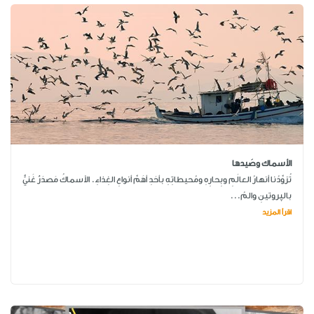
الأسماك وصَيدها
تُزوِّدُنا أنهارُ العالَمِ وبِحارِهِ ومُحيطاتِهِ بأحَدِ أهَمِّ أنواعِ الغِذاءِ. الأسماكُ مَصدَرٌ غَنيٌّ
بالپروتينِ والمُ...
اقرأ المزيد