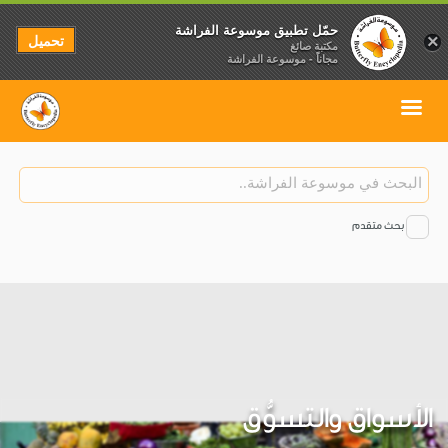
حمّل تطبيق موسوعة الفراشة
تحميل
×
مكتبة صائغ
مجاناً - موسوعة الفراشة
بحث متقدم
الأسواق والتسوُّق