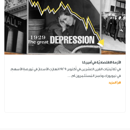
الأزمة الاقتصاديّة في أميركا
في ثلاثينيّات القرن العشرين في أُكتوبر 1929 انهارَتِ الأسعارُ في بُورصةِ الأسهمِ
في نيويورك وخَسِرَ المُستَثمِرونَ أم...
اقرأ المزيد