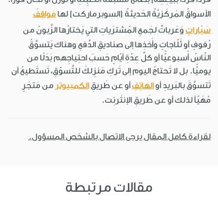
الأسواقُ المَركَزيّةُ الحَديثةُ (السوبرماركت) لها
مَواقِفُ
سَيّاراتٍ
وَعَرباتٌ لجَمعِ المُشترَياتِ التي يَختارُها الزَّبونُ من
رُفوفٍ أو ثَلّاجاتٍ وأَخذِها إلى صناديقِ الدَّفعِ وهناك يَتسوَّقُ
النّاسُ أُسبوعيًّا أو كلَّ عِدّةِ أيّامٍ حَسبَ احتِياجِهم بَدَلًا من
يوميًّا. بل لا تَحتاجُ اليوم إلى تَركِ مَنزِلكَ للتَّسوّقِ، تَستَطيعُ أن
تَتسوَّقَ بالبَريدِ أو
الهاتِفِ
أو عن طَريقِ
الكمبيوتر
من مَتجَرٍ
مُهَيّأ لذلك أو عن طَريقِ الإنتَرنِت.
لقراءة كامل المقال يرجى الاتصال بالشخص المسؤول.
مقالات مرتبطة